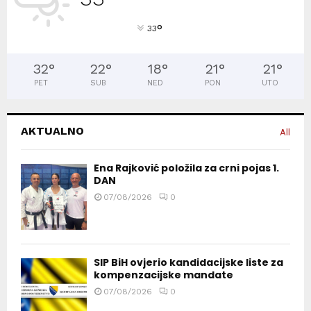
°
33
32
°
22
°
18
°
21
°
21
°
PET
SUB
NED
PON
UTO
AKTUALNO
All
Ena Rajković položila za crni pojas 1.
DAN
07/08/2026
0
SIP BiH ovjerio kandidacijske liste za
kompenzacijske mandate
07/08/2026
0