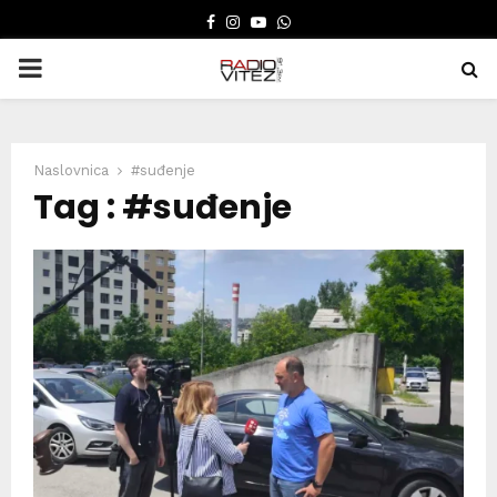
FACEBOOK
INSTAGRAM
YOUTUBE
WHATSAPP
PRIMARY
MENU
Naslovnica
#suđenje
Tag : #suđenje