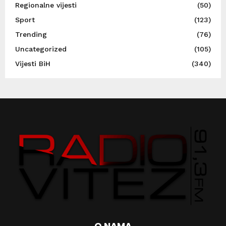
Regionalne vijesti
(50)
Sport
(123)
Trending
(76)
Uncategorized
(105)
Vijesti BiH
(340)
O NAMA