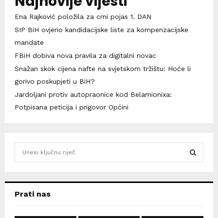
Najnovije vijesti
Ena Rajković položila za crni pojas 1. DAN
SIP BiH ovjerio kandidacijske liste za kompenzacijske
mandate
FBiH dobiva nova pravila za digitalni novac
Snažan skok cijena nafte na svjetskom tržištu: Hoće li
gorivo poskupjeti u BiH?
Jardoljani protiv autopraonice kod Belamionixa:
Potpisana peticija i prigovor Općini
S
e
a
S
r
c
E
Prati nas
h
f
A