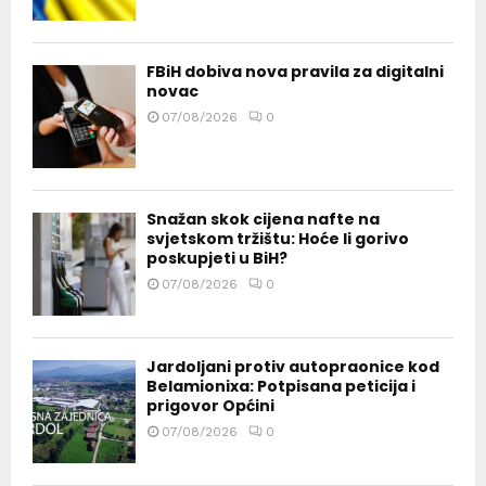
FBiH dobiva nova pravila za digitalni
novac
07/08/2026
0
Snažan skok cijena nafte na
svjetskom tržištu: Hoće li gorivo
poskupjeti u BiH?
07/08/2026
0
Jardoljani protiv autopraonice kod
Belamionixa: Potpisana peticija i
prigovor Općini
07/08/2026
0