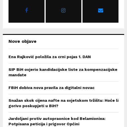
o
r
R
:
C
H
Nove objave
Ena Rajković položila za crni pojas 1. DAN
SIP BiH ovjerio kandidacijske liste za kompenzacijske
mandate
FBiH dobiva nova pravila za digitalni novac
Snažan skok cijena nafte na svjetskom tržištu: Hoće li
gorivo poskupjeti u BiH?
Jardoljani protiv autopraonice kod Belamionixa:
Potpisana peticija i prigovor Općini