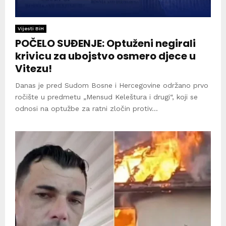
Vijesti BiH
POČELO SUĐENJE: Optuženi negirali
krivicu za ubojstvo osmero djece u
Vitezu!
Danas je pred Sudom Bosne i Hercegovine održano prvo
ročište u predmetu „Mensud Keleštura i drugi“, koji se
odnosi na optužbe za ratni zločin protiv...