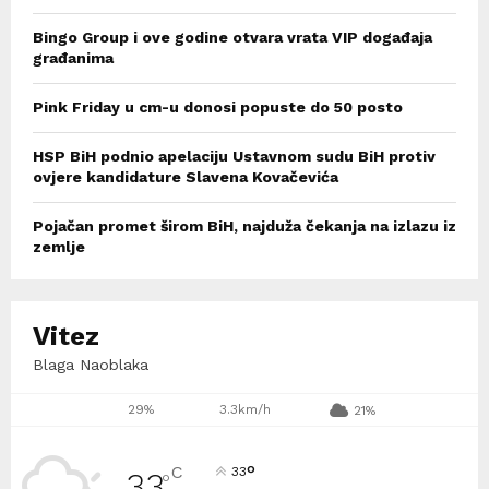
Bingo Group i ove godine otvara vrata VIP događaja
građanima
Pink Friday u cm-u donosi popuste do 50 posto
HSP BiH podnio apelaciju Ustavnom sudu BiH protiv
ovjere kandidature Slavena Kovačevića
Pojačan promet širom BiH, najduža čekanja na izlazu iz
zemlje
Vitez
Blaga Naoblaka
29%
3.3km/h
21%
°
C
33
33
°