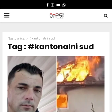
FACEBOOK
INSTAGRAM
YOUTUBE
WHATSAPP
PRIMARY
MENU
Naslovnica
#kantonalni sud
Tag : #kantonalni sud