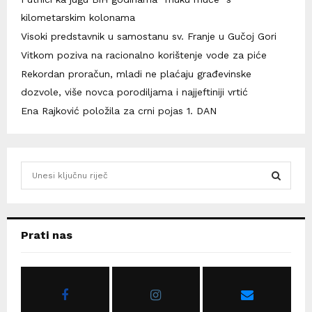
kilometarskim kolonama
Visoki predstavnik u samostanu sv. Franje u Gučoj Gori
Vitkom poziva na racionalno korištenje vode za piće
Rekordan proračun, mladi ne plaćaju građevinske
dozvole, više novca porodiljama i najjeftiniji vrtić
Ena Rajković položila za crni pojas 1. DAN
S
e
a
S
r
c
E
Prati nas
h
f
A
o
r
R
: