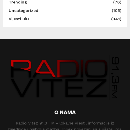
Trending
(76)
Uncategorized
(105)
Vijesti BiH
(341)
O NAMA
Radio Vitez 91,3 FM - lokalne vijesti, informacije iz
zajednice i najbolja glazba. Uvijek povezani sa slušateljima.