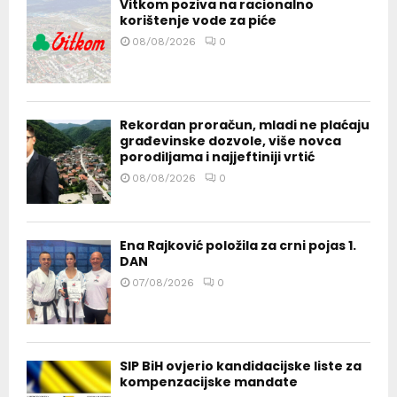
Vitkom poziva na racionalno
korištenje vode za piće
08/08/2026
0
Rekordan proračun, mladi ne plaćaju
građevinske dozvole, više novca
porodiljama i najjeftiniji vrtić
08/08/2026
0
Ena Rajković položila za crni pojas 1.
DAN
07/08/2026
0
SIP BiH ovjerio kandidacijske liste za
kompenzacijske mandate