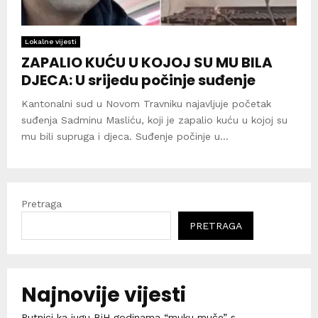
Lokalne vijesti
ZAPALIO KUĆU U KOJOJ SU MU BILA
DJECA: U srijedu počinje suđenje
Kantonalni sud u Novom Travniku najavljuje početak
suđenja Sadminu Masliću, koji je zapalio kuću u kojoj su
mu bili supruga i djeca. Suđenje počinje u...
Pretraga
PRETRAGA
Najnovije vijesti
Putnici ka jugu BiH godinama “muku muče” s