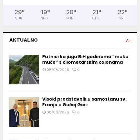
29
°
19
°
20
°
21
°
22
°
SUB
NED
PON
UTO
SRI
AKTUALNO
All
Putnici ka jugu BiH godinama “muku
muče” s kilometarskim kolonama
08/08/2026
0
Visoki predstavnik u samostanu sv.
Franje u Gučoj Gori
08/08/2026
0