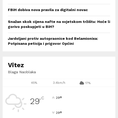
FBiH dobiva nova pravila za digitalni novac
Snažan skok cijena nafte na svjetskom tržištu: Hoće li
gorivo poskupjeti u BiH?
Jardoljani protiv autopraonice kod Belamionixa:
Potpisana peticija i prigovor Općini
Vitez
Blaga Naoblaka
45%
3.4km/h
17%
°
C
29
29
°
°
29