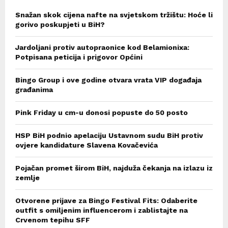
Snažan skok cijena nafte na svjetskom tržištu: Hoće li
gorivo poskupjeti u BiH?
Jardoljani protiv autopraonice kod Belamionixa:
Potpisana peticija i prigovor Općini
Bingo Group i ove godine otvara vrata VIP događaja
građanima
Pink Friday u cm-u donosi popuste do 50 posto
HSP BiH podnio apelaciju Ustavnom sudu BiH protiv
ovjere kandidature Slavena Kovačevića
Pojačan promet širom BiH, najduža čekanja na izlazu iz
zemlje
Otvorene prijave za Bingo Festival Fits: Odaberite
outfit s omiljenim influencerom i zablistajte na
Crvenom tepihu SFF