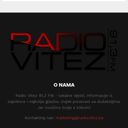
O NAMA
Radio Vitez 91,3 FM - lokalne vijesti, informacije iz
zajednice i najbolja glazba. Uvijek povezani sa slušateljima.
Jer zvučimo bolje s tobom!
Kontaktiraj nas:
marketing@radiovitez.ba