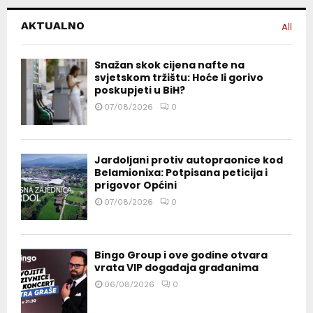
AKTUALNO
All
Snažan skok cijena nafte na
svjetskom tržištu: Hoće li gorivo
poskupjeti u BiH?
07/08/2026
0
Jardoljani protiv autopraonice kod
Belamionixa: Potpisana peticija i
prigovor Općini
07/08/2026
0
Bingo Group i ove godine otvara
vrata VIP događaja građanima
06/08/2026
0