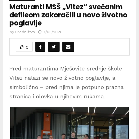
Maturanti MSŠ „Vitez“ svečanim
defileom zakoračili u novo životno
poglavlje
by
Uredništvo
17/05/2026
0
Pred maturantima Mješovite srednje škole
Vitez nalazi se novo životno poglavlje, a
simbolično – pred njima je potpuno prazna
stranica i olovka u njihovim rukama.