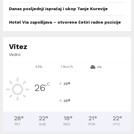
Danas posljednji ispraćaj i ukop Tanje Kurevije
Hotel Via zapošljava – otvorene četiri radne pozicije
Vitez
Vedro
43%
1.1km/h
4%
°
C
26
26
°
°
26
28
°
22
°
18
°
21
°
22
°
PET
SUB
NED
PON
UTO