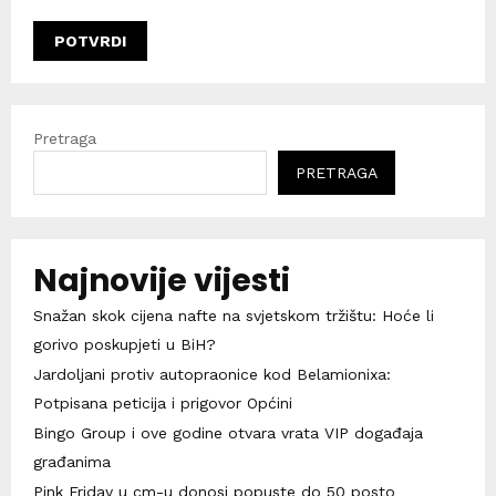
Pretraga
PRETRAGA
Najnovije vijesti
Snažan skok cijena nafte na svjetskom tržištu: Hoće li
gorivo poskupjeti u BiH?
Jardoljani protiv autopraonice kod Belamionixa:
Potpisana peticija i prigovor Općini
Bingo Group i ove godine otvara vrata VIP događaja
građanima
Pink Friday u cm-u donosi popuste do 50 posto