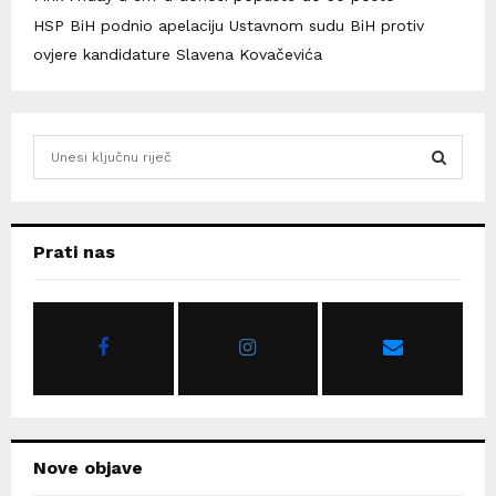
HSP BiH podnio apelaciju Ustavnom sudu BiH protiv
ovjere kandidature Slavena Kovačevića
S
e
a
S
r
c
E
Prati nas
h
f
A
o
r
R
:
C
H
Nove objave