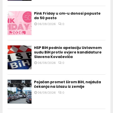
Pink Friday u cm-u donosi popuste
do 50 posto
06/08/2026
0
HSP BiH podnio apelaciju Ustavnom
sudu BiH protiv ovjere kandidature
Slavena Kovačevića
06/08/2026
0
Pojačan promet širom BiH, najduža
čekanja na izlazu iz zemlje
06/08/2026
0