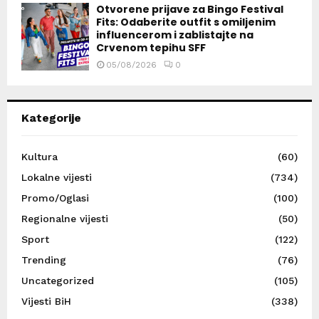
Otvorene prijave za Bingo Festival
Fits: Odaberite outfit s omiljenim
influencerom i zablistajte na
Crvenom tepihu SFF
05/08/2026
0
Kategorije
Kultura
(60)
Lokalne vijesti
(734)
Promo/Oglasi
(100)
Regionalne vijesti
(50)
Sport
(122)
Trending
(76)
Uncategorized
(105)
Vijesti BiH
(338)