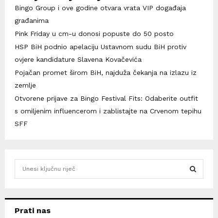
Bingo Group i ove godine otvara vrata VIP događaja
građanima
Pink Friday u cm-u donosi popuste do 50 posto
HSP BiH podnio apelaciju Ustavnom sudu BiH protiv
ovjere kandidature Slavena Kovačevića
Pojačan promet širom BiH, najduža čekanja na izlazu iz
zemlje
Otvorene prijave za Bingo Festival Fits: Odaberite outfit
s omiljenim influencerom i zablistajte na Crvenom tepihu
SFF
S
e
a
S
r
c
E
Prati nas
h