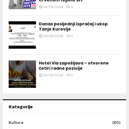
05/08/2026
0
Danas posljednji ispraćaj i ukop
Tanje Kurevije
05/08/2026
0
Hotel Via zapošljava – otvorene
četiri radne pozicije
05/08/2026
0
Kategorije
Kultura
(60)