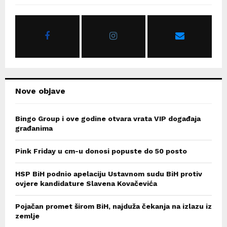
f
A
o
r
R
:
C
H
Nove objave
Bingo Group i ove godine otvara vrata VIP događaja
građanima
Pink Friday u cm-u donosi popuste do 50 posto
HSP BiH podnio apelaciju Ustavnom sudu BiH protiv
ovjere kandidature Slavena Kovačevića
Pojačan promet širom BiH, najduža čekanja na izlazu iz
zemlje