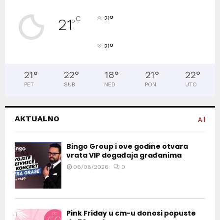
°
C
21
21
°
°
21
21
°
22
°
18
°
21
°
22
°
PET
SUB
NED
PON
UTO
AKTUALNO
All
Bingo Group i ove godine otvara
vrata VIP događaja građanima
06/08/2026
0
Pink Friday u cm-u donosi popuste