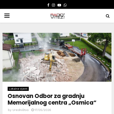
FACEBOOK
INSTAGRAM
YOUTUBE
WHATSAPP
PRIMARY
MENU
Lokalne vijesti
Osnovan Odbor za gradnju
Memorijalnog centra „Osmica“
by
Uredništvo
17/05/2026