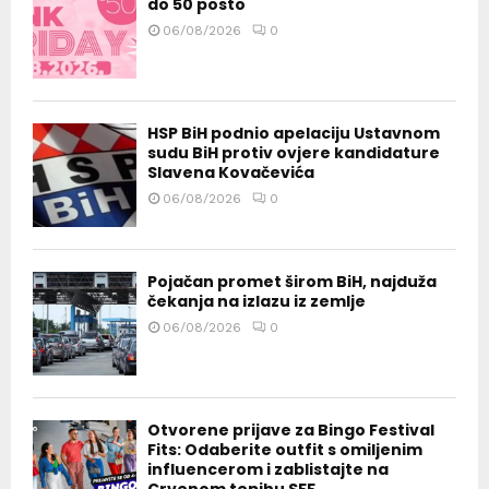
do 50 posto
06/08/2026
0
HSP BiH podnio apelaciju Ustavnom
sudu BiH protiv ovjere kandidature
Slavena Kovačevića
06/08/2026
0
Pojačan promet širom BiH, najduža
čekanja na izlazu iz zemlje
06/08/2026
0
Otvorene prijave za Bingo Festival
Fits: Odaberite outfit s omiljenim
influencerom i zablistajte na
Crvenom tepihu SFF