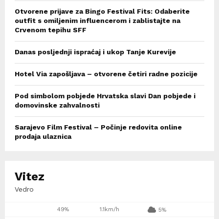
Otvorene prijave za Bingo Festival Fits: Odaberite
outfit s omiljenim influencerom i zablistajte na
Crvenom tepihu SFF
Danas posljednji ispraćaj i ukop Tanje Kurevije
Hotel Via zapošljava – otvorene četiri radne pozicije
Pod simbolom pobjede Hrvatska slavi Dan pobjede i
domovinske zahvalnosti
Sarajevo Film Festival – Počinje redovita online
prodaja ulaznica
Vitez
Vedro
49%
1.1km/h
5%