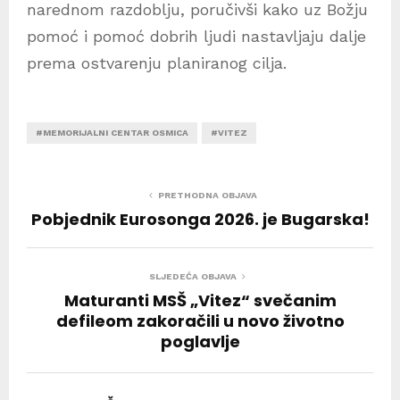
narednom razdoblju, poručivši kako uz Božju
pomoć i pomoć dobrih ljudi nastavljaju dalje
prema ostvarenju planiranog cilja.
#MEMORIJALNI CENTAR OSMICA
#VITEZ
PRETHODNA OBJAVA
Pobjednik Eurosonga 2026. je Bugarska!
SLJEDEĆA OBJAVA
Maturanti MSŠ „Vitez“ svečanim
defileom zakoračili u novo životno
poglavlje