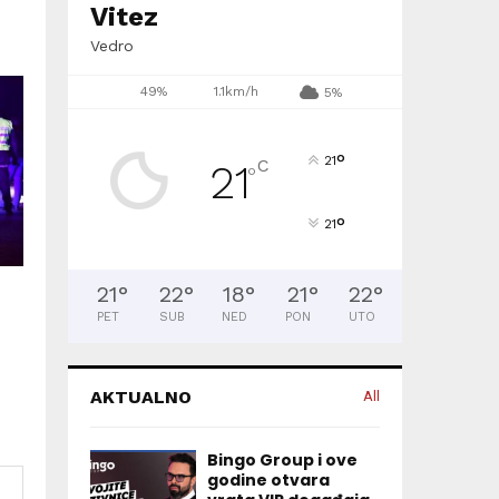
Vitez
Vedro
49%
1.1km/h
5%
°
21
C
21
°
°
21
21
°
22
°
18
°
21
°
22
°
PET
SUB
NED
PON
UTO
AKTUALNO
All
Bingo Group i ove
godine otvara