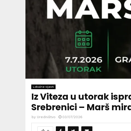
Lokalne vijesti
Iz Viteza u utorak is
Srebrenici – Marš mir
by
Uredništvo
03/07/2026