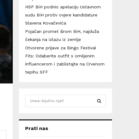
HSP BiH podnio apelaciju Ustavnom
sudu BiH protiv ovjere kandidature
Slavena Kovačevića
Pojačan promet širom BiH, najduža
čekanja na izlazu iz zemlje
Otvorene prijave za Bingo Festival
Fits: Odaberite outfit s omiljenim
influencerom i zablistajte na Crvenom
tepihu SFF
S
e
a
S
r
c
E
Prati nas
h
f
A