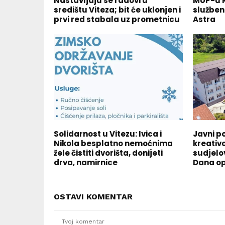
Nastavljaju se radovi u
MUP-u K
središtu Viteza; bit će uklonjen i
služben
prvi red stabala uz prometnicu
Astra
Solidarnost u Vitezu: Ivica i
Javni p
Nikola besplatno nemoćnima
kreativc
žele čistiti dvorišta, donijeti
sudjelo
drva, namirnice
Dana op
OSTAVI KOMENTAR