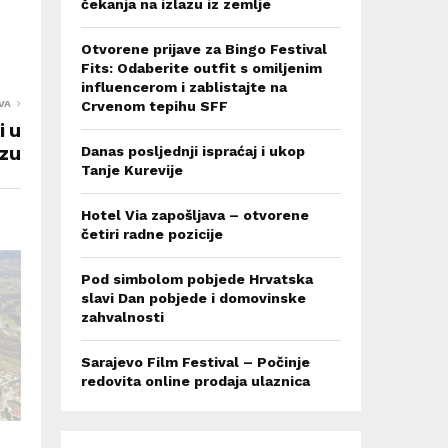
čekanja na izlazu iz zemlje
Otvorene prijave za Bingo Festival
Fits: Odaberite outfit s omiljenim
influencerom i zablistajte na
Crvenom tepihu SFF
VA
i u
ezu
Danas posljednji ispraćaj i ukop
Tanje Kurevije
Hotel Via zapošljava – otvorene
četiri radne pozicije
Pod simbolom pobjede Hrvatska
slavi Dan pobjede i domovinske
zahvalnosti
Sarajevo Film Festival – Počinje
redovita online prodaja ulaznica