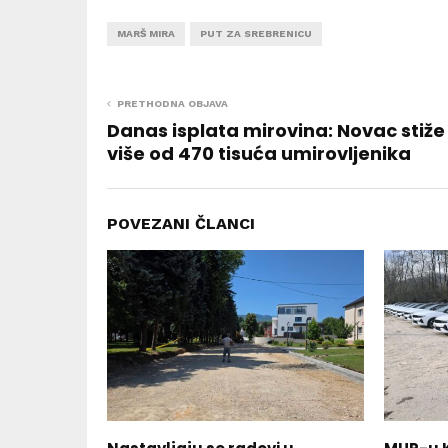
MARŠ MIRA
PUT ZA SREBRENICU
PRETHODNA OBJAVA
Danas isplata mirovina: Novac stiže
više od 470 tisuća umirovljenika
POVEZANI ČLANCI