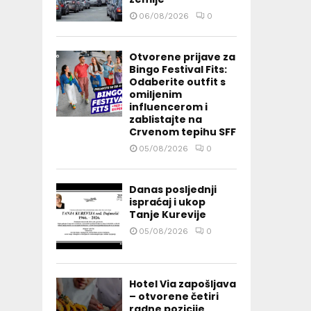
06/08/2026
0
Otvorene prijave za
Bingo Festival Fits:
Odaberite outfit s
omiljenim
influencerom i
zablistajte na
Crvenom tepihu SFF
05/08/2026
0
Danas posljednji
ispraćaj i ukop
Tanje Kurevije
05/08/2026
0
Hotel Via zapošljava
– otvorene četiri
radne pozicije