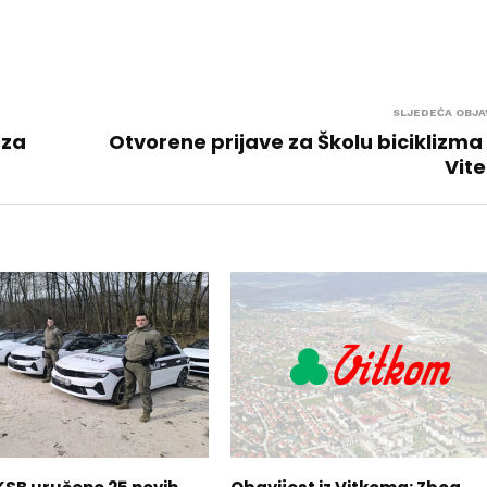
SLJEDEĆA OBJA
 za
Otvorene prijave za Školu biciklizma 
Vit