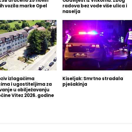
SB uručeno 25 novih
Obavijest iz Vitkoma: Zbog
ih vozila marke Opel
radova bez vode više ulica i
naselja
oziv izlagačima
Kiseljak: Smrtno stradala
ima i ugostiteljima za
pješakinja
vanje u obilježavanju
ćine Vitez 2026. godine