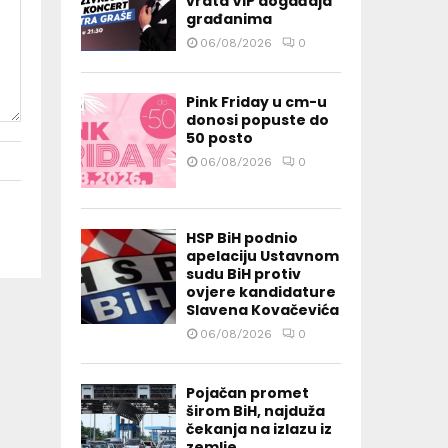
vrata VIP događaja
građanima
06/08/2026
0
Pink Friday u cm-u
donosi popuste do
50 posto
06/08/2026
0
HSP BiH podnio
apelaciju Ustavnom
sudu BiH protiv
ovjere kandidature
Slavena Kovačevića
06/08/2026
0
Pojačan promet
širom BiH, najduža
čekanja na izlazu iz
zemlje