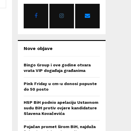
o
r
R
:
C
H
Nove objave
Bingo Group i ove godine otvara
vrata VIP događaja građanima
Pink Friday u cm-u donosi popuste
do 50 posto
HSP BiH podnio apelaciju Ustavnom
sudu BiH protiv ovjere kandidature
Slavena Kovačevića
Pojačan promet širom BiH, najduža