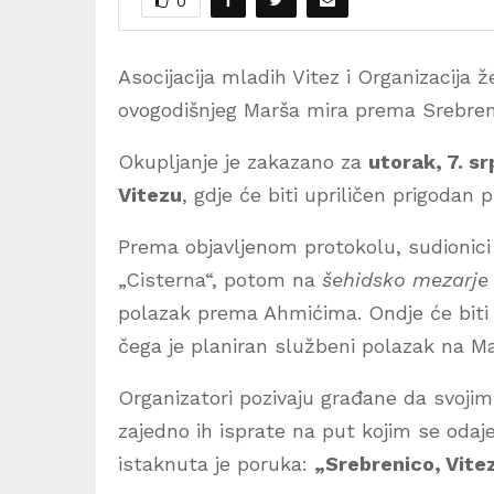
0
Asocijacija mladih Vitez i Organizacija 
ovogodišnjeg Marša mira prema Srebreni
Okupljanje je zakazano za
utorak, 7. s
Vitezu
, gdje će biti upriličen prigodan 
Prema objavljenom protokolu, sudionici
„Cisterna“, potom na
šehidsko mezarje
polazak prema Ahmićima. Ondje će biti 
čega je planiran službeni polazak na Ma
Organizatori pozivaju građane da svoji
zajedno ih isprate na put kojim se oda
istaknuta je poruka:
„Srebrenico, Vitez