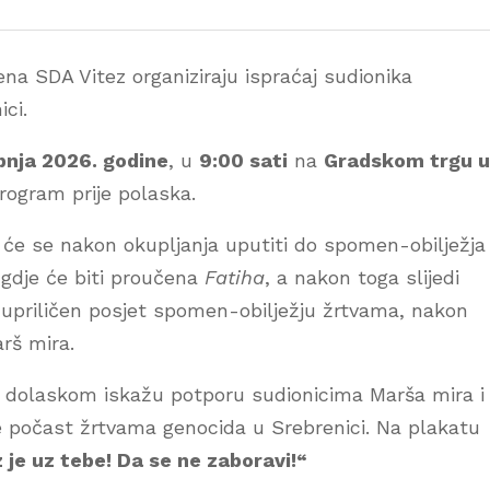
žena SDA Vitez organiziraju ispraćaj sudionika
ci.
rpnja 2026. godine
, u
9:00 sati
na
Gradskom trgu u
program prije polaska.
 će se nakon okupljanja uputiti do spomen-obilježja
gdje će biti proučena
Fatiha
, a nakon toga slijedi
upriličen posjet spomen-obilježju žrtvama, nakon
rš mira.
m dolaskom iskažu potporu sudionicima Marša mira i
je počast žrtvama genocida u Srebrenici. Na plakatu
 je uz tebe! Da se ne zaboravi!“