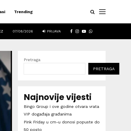
asi
Trending
FACEBOOK
INSTAGRAM
YOUTUBE
WHATSAPP
EZ
07/08/2026
PRIJAVA
Pretraga
PRETRAGA
Najnovije vijesti
Bingo Group i ove godine otvara vrata
VIP događaja građanima
Pink Friday u cm-u donosi popuste do
50 posto