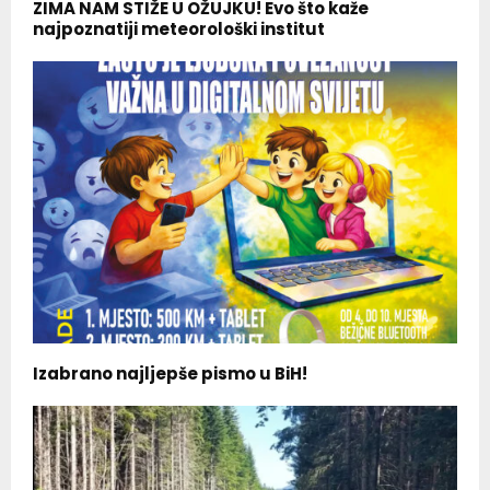
ZIMA NAM STIŽE U OŽUJKU! Evo što kaže
najpoznatiji meteorološki institut
Izabrano najljepše pismo u BiH!