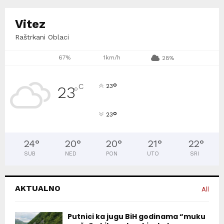
Vitez
Raštrkani Oblaci
67%
1km/h
28%
°
C
23
23
°
°
23
24
°
20
°
20
°
21
°
22
°
SUB
NED
PON
UTO
SRI
AKTUALNO
All
Putnici ka jugu BiH godinama “muku