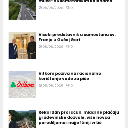
muče” s kilometarskim kolonama
08/08/2026
0
Visoki predstavnik u samostanu sv.
Franje u Gučoj Gori
08/08/2026
0
Vitkom poziva na racionalno
korištenje vode za piće
08/08/2026
0
Rekordan proračun, mladi ne plaćaju
građevinske dozvole, više novca
porodiljama i najjeftiniji vrtić