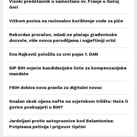
Visoki predstavnik u samostanu sv. Franje u Gučoj
Gori
Vitkom poziva na racionalno korištenje vode za piće
Rekordan proračun, mladi ne plaćaju građevinske
dozvole, više novca porodiljama i najjeftiniji vrtić
Ena Rajković položila za crni pojas 1. DAN
SIP BiH ovjerio kandidacijske liste za kompenzacijske
mandate
FBiH dobiva nova pravila za digitalni novac
Snažan skok cijena nafte na svjetskom tržištu: Hoće li
gorivo poskupjeti u BiH?
Jardoljani protiv autopraonice kod Belamionixa:
Potpisana peticija i prigovor Općini