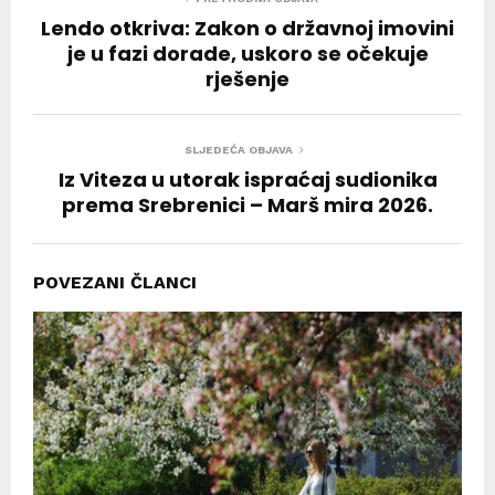
Lendo otkriva: Zakon o državnoj imovini
je u fazi dorade, uskoro se očekuje
rješenje
SLJEDEĆA OBJAVA
Iz Viteza u utorak ispraćaj sudionika
prema Srebrenici – Marš mira 2026.
POVEZANI ČLANCI