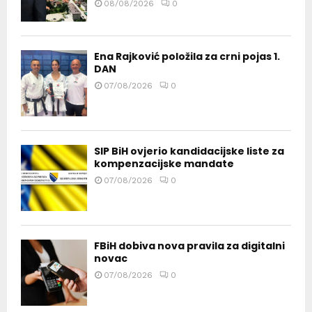
08/08/2026
0
Ena Rajković položila za crni pojas 1.
DAN
07/08/2026
0
SIP BiH ovjerio kandidacijske liste za
kompenzacijske mandate
07/08/2026
0
FBiH dobiva nova pravila za digitalni
novac
07/08/2026
0