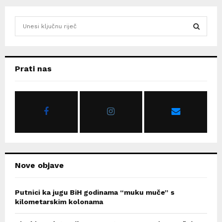
S
e
a
S
r
c
E
Prati nas
h
f
A
o
r
R
:
C
H
Nove objave
Putnici ka jugu BiH godinama “muku muče” s
kilometarskim kolonama