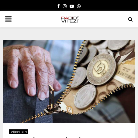
FACEBOOK
INSTAGRAM
YOUTUBE
WHATSAPP
PRIMARY
MENU
Vijesti BiH