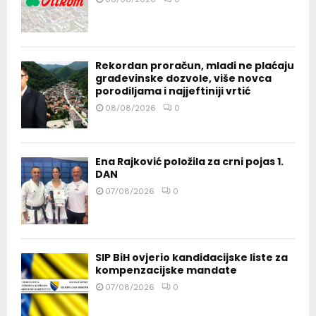
Rekordan proračun, mladi ne plaćaju
građevinske dozvole, više novca
porodiljama i najjeftiniji vrtić
08/08/2026
0
Ena Rajković položila za crni pojas 1.
DAN
07/08/2026
0
SIP BiH ovjerio kandidacijske liste za
kompenzacijske mandate
07/08/2026
0