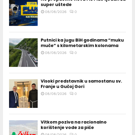
super uštede
08/08/2026
0
Putnici ka jugu BiH godinama “muku
muče” s kilometarskim kolonama
08/08/2026
0
Visoki predstavnik u samostanu sv.
Franje u Gučoj Gori
08/08/2026
0
Vitkom poziva na racionalno
korištenje vode za piće
08/08/2026
0