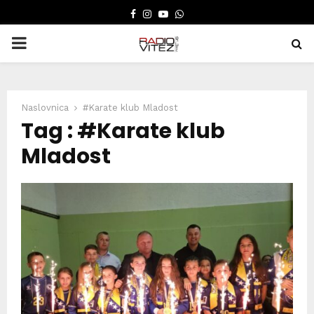
FACEBOOK
INSTAGRAM
YOUTUBE
WHATSAPP
PRIMARY
MENU
Naslovnica
#Karate klub Mladost
Tag : #Karate klub
Mladost