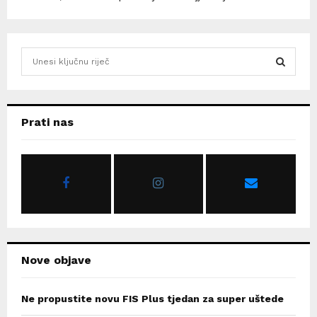
S
e
a
S
r
c
E
Prati nas
h
f
A
o
r
R
:
C
H
Nove objave
Ne propustite novu FIS Plus tjedan za super uštede