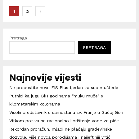
Brojevi
1
2
stranica
objava
Pretraga
PRETRAGA
Najnovije vijesti
Ne propustite novu FIS Plus tjedan za super uštede
Putnici ka jugu BiH godinama “muku muče” s
kilometarskim kolonama
Visoki predstavnik u samostanu sv. Franje u Gučoj Gori
Vitkom poziva na racionalno korištenje vode za piće
Rekordan proračun, mladi ne plaćaju građevinske
dozvole, više novca porodiljama i najjeftiniji vrtić