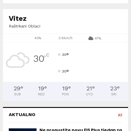
Vitez
Raštrkani Oblaci
43%
3.6km/h
47%
°
C
30
30
°
°
30
29
°
19
°
19
°
21
°
23
°
SUB
NED
PON
UTO
SRI
AKTUALNO
All
Ne propustite novu FIS Plus tjedan za