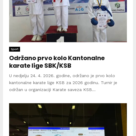
Sport
Održano prvo kolo Kantonalne
karate lige SBK/KSB
U nedjelju 24. 4. 2026. godine, održano je prvo kolo
kantonalne karate lige KSB za 2026 godinu. Turnir je
održan u organizaciji Karate saveza KSB...