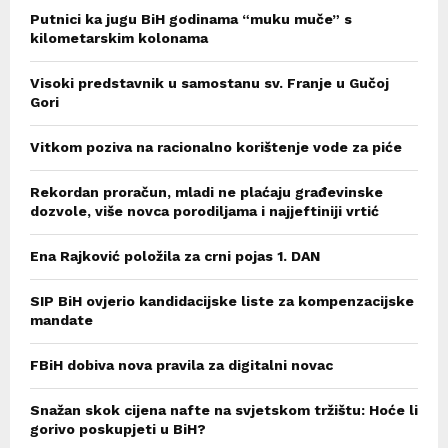
Putnici ka jugu BiH godinama “muku muče” s
kilometarskim kolonama
Visoki predstavnik u samostanu sv. Franje u Gučoj
Gori
Vitkom poziva na racionalno korištenje vode za piće
Rekordan proračun, mladi ne plaćaju građevinske
dozvole, više novca porodiljama i najjeftiniji vrtić
Ena Rajković položila za crni pojas 1. DAN
SIP BiH ovjerio kandidacijske liste za kompenzacijske
mandate
FBiH dobiva nova pravila za digitalni novac
Snažan skok cijena nafte na svjetskom tržištu: Hoće li
gorivo poskupjeti u BiH?