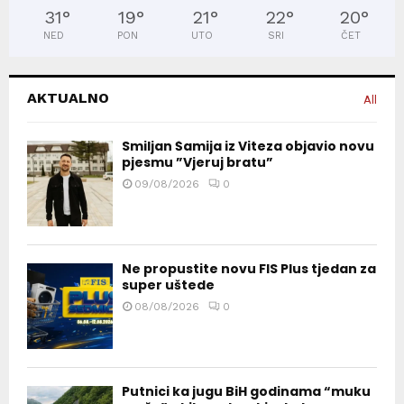
31
°
19
°
21
°
22
°
20
°
NED
PON
UTO
SRI
ČET
AKTUALNO
All
Smiljan Šamija iz Viteza objavio novu
pjesmu ”Vjeruj bratu”
09/08/2026
0
Ne propustite novu FIS Plus tjedan za
super uštede
08/08/2026
0
Putnici ka jugu BiH godinama “muku