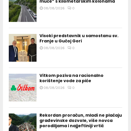
muče” s kilometarskim kolonama
08/08/2026
0
Visoki predstavnik u samostanu sv.
Franje u Gučoj Gori
08/08/2026
0
Vitkom poziva na racionalno
korištenje vode za piće
08/08/2026
0
Rekordan proračun, mladi ne plaćaju
građevinske dozvole, više novca
porodiljama i najjeftiniji vrtić