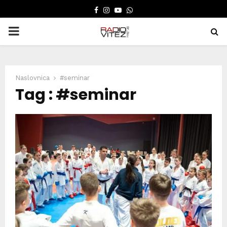
FACEBOOK
INSTAGRAM
YOUTUBE
WHATSAPP
PRIMARY
MENU
Naslovnica
#seminar
Tag : #seminar