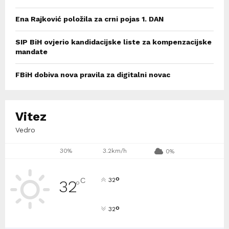
Ena Rajković položila za crni pojas 1. DAN
SIP BiH ovjerio kandidacijske liste za kompenzacijske
mandate
FBiH dobiva nova pravila za digitalni novac
Vitez
Vedro
30%
3.2km/h
0%
°
C
32
32
°
°
32