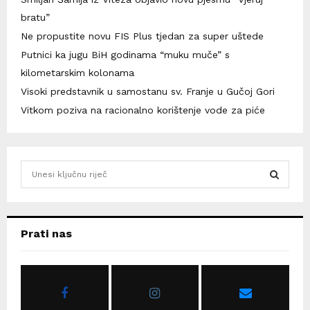
bratu”
Ne propustite novu FIS Plus tjedan za super uštede
Putnici ka jugu BiH godinama “muku muče” s
kilometarskim kolonama
Visoki predstavnik u samostanu sv. Franje u Gučoj Gori
Vitkom poziva na racionalno korištenje vode za piće
S
e
a
S
r
c
E
Prati nas
h
f
A
o
r
R
: