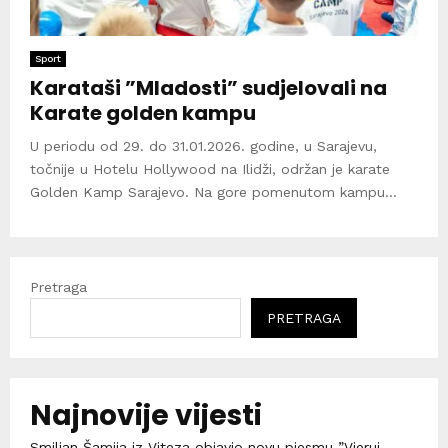
Sport
Karataši ”Mladosti” sudjelovali na
Karate golden kampu
U periodu od 29. do 31.01.2026. godine, u Sarajevu,
točnije u Hotelu Hollywood na Ilidži, održan je karate
Golden Kamp Sarajevo. Na gore pomenutom kampu...
Pretraga
PRETRAGA
Najnovije vijesti
Smiljan Šamija iz Viteza objavio novu pjesmu ”Vjeruj