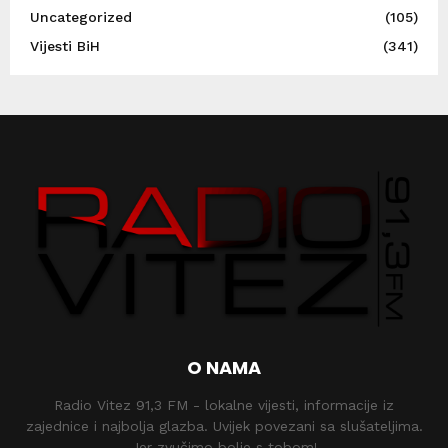
Uncategorized
(105)
Vijesti BiH
(341)
O NAMA
Radio Vitez 91,3 FM - lokalne vijesti, informacije iz
zajednice i najbolja glazba. Uvijek povezani sa slušateljima.
Jer zvučimo bolje s tobom!