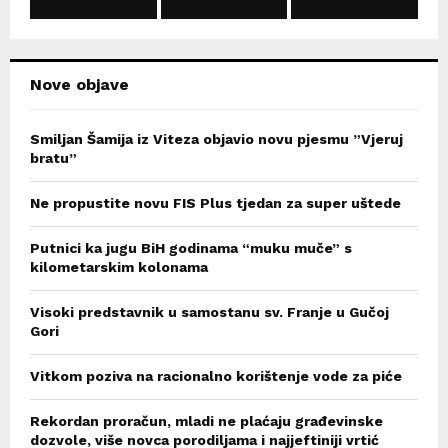
C
H
Nove objave
Smiljan Šamija iz Viteza objavio novu pjesmu ”Vjeruj
bratu”
Ne propustite novu FIS Plus tjedan za super uštede
Putnici ka jugu BiH godinama “muku muče” s
kilometarskim kolonama
Visoki predstavnik u samostanu sv. Franje u Gučoj
Gori
Vitkom poziva na racionalno korištenje vode za piće
Rekordan proračun, mladi ne plaćaju građevinske
dozvole, više novca porodiljama i najjeftiniji vrtić