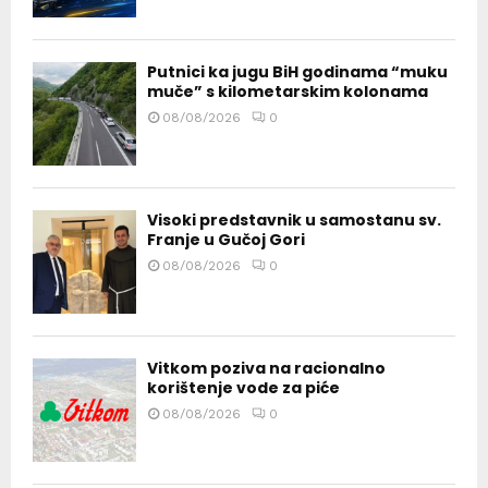
Putnici ka jugu BiH godinama “muku
muče” s kilometarskim kolonama
08/08/2026
0
Visoki predstavnik u samostanu sv.
Franje u Gučoj Gori
08/08/2026
0
Vitkom poziva na racionalno
korištenje vode za piće
08/08/2026
0