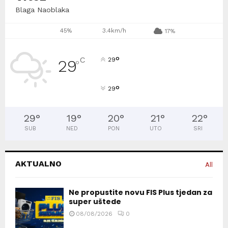
Blaga Naoblaka
45%
3.4km/h
17%
°
C
29
29
°
°
29
29
°
19
°
20
°
21
°
22
°
SUB
NED
PON
UTO
SRI
AKTUALNO
All
Ne propustite novu FIS Plus tjedan za
super uštede
08/08/2026
0