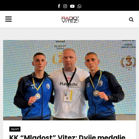
FACEBOOK
INSTAGRAM
YOUTUBE
WHATSAPP
PRIMARY
MENU
Sport
KK “Mladost” Vitez: Dvije medalje