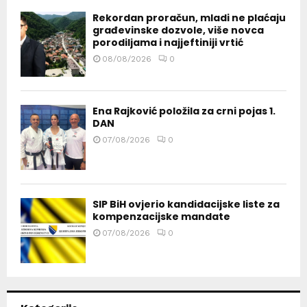
Rekordan proračun, mladi ne plaćaju
građevinske dozvole, više novca
porodiljama i najjeftiniji vrtić
08/08/2026
0
Ena Rajković položila za crni pojas 1.
DAN
07/08/2026
0
SIP BiH ovjerio kandidacijske liste za
kompenzacijske mandate
07/08/2026
0