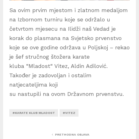
Sa ovim prvim mjestom i zlatnom medaljom
na Izbornom turniru koje se održalo u
četvrtom mjesecu na Ilidži naš Vedad je
korak do plasmana na Svjetsko prvenstvo
koje se ove godine održava u Poljskoj – rekao
je šef stručnog štožera karate
kluba “Mladost“ Vitez, Aldin Adilović.
Također je zadovoljan i ostalim
natjecateljima koji
su nastupili na ovom Državnom prvenstvu.
#KARATE KLUB MLADOST
#VITEZ
PRETHODNA OBJAVA