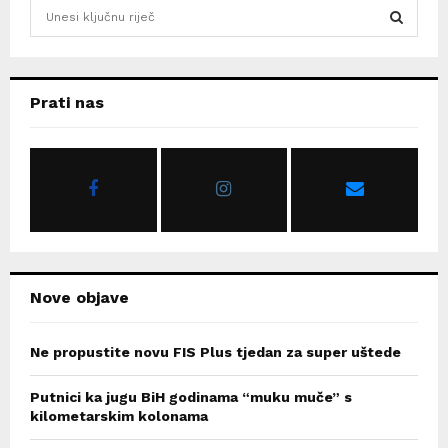
S
e
a
S
r
c
E
Prati nas
h
f
A
o
r
R
:
C
H
Nove objave
Ne propustite novu FIS Plus tjedan za super uštede
Putnici ka jugu BiH godinama “muku muče” s
kilometarskim kolonama