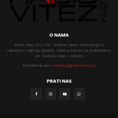
O NAMA
Radio Vitez 91,3 FM - lokalne vijesti, informacije iz
zajednice i najbolja glazba. Uvijek povezani sa slušateljima.
Jer zvučimo bolje s tobom!
Kontaktiraj nas:
marketing@radiovitez.ba
PRATI NAS