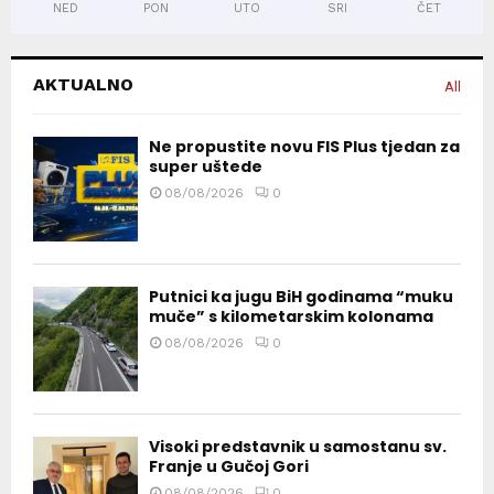
NED
PON
UTO
SRI
ČET
AKTUALNO
All
Ne propustite novu FIS Plus tjedan za
super uštede
08/08/2026
0
Putnici ka jugu BiH godinama “muku
muče” s kilometarskim kolonama
08/08/2026
0
Visoki predstavnik u samostanu sv.
Franje u Gučoj Gori
08/08/2026
0