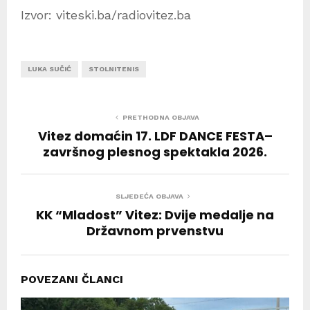
Izvor: viteski.ba/radiovitez.ba
LUKA SUČIĆ
STOLNITENIS
PRETHODNA OBJAVA
Vitez domaćin 17. LDF DANCE FESTA–
završnog plesnog spektakla 2026.
SLJEDEĆA OBJAVA
KK “Mladost” Vitez: Dvije medalje na
Državnom prvenstvu
POVEZANI ČLANCI