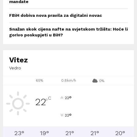
mandate
FBiH dobiva nova pravila za digitalni novac
Snažan skok cijena nafte na svjetskom tržištu: Hoće li
gorivo poskupjeti u BiH?
Vitez
Vedro
65%
0.8km/h
0%
°
C
22
22
°
°
22
23
°
19
°
21
°
21
°
20
°