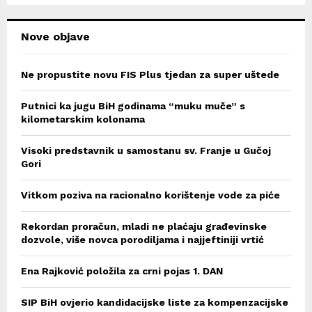
H
Nove objave
Ne propustite novu FIS Plus tjedan za super uštede
Putnici ka jugu BiH godinama “muku muče” s
kilometarskim kolonama
Visoki predstavnik u samostanu sv. Franje u Gučoj
Gori
Vitkom poziva na racionalno korištenje vode za piće
Rekordan proračun, mladi ne plaćaju građevinske
dozvole, više novca porodiljama i najjeftiniji vrtić
Ena Rajković položila za crni pojas 1. DAN
SIP BiH ovjerio kandidacijske liste za kompenzacijske