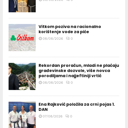
Vitkom poziva na racionalno
korištenje vode za piće
08/08/2026
0
Rekordan proračun, mladi ne plaćaju
građevinske dozvole, više novca
porodiljama i najjeftiniji vrtić
08/08/2026
0
Ena Rajković položila za crni pojas 1.
DAN
07/08/2026
0