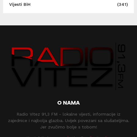
Vijesti BiH
(341)
O NAMA
Radio Vitez 91,3 FM - lokalne vijesti, informacije iz
zajednice i najbolja glazba. Uvijek povezani sa slušateljima.
Jer zvučimo bolje s tobom!