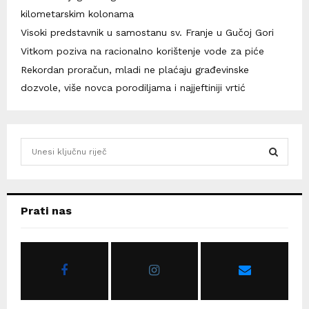
kilometarskim kolonama
Visoki predstavnik u samostanu sv. Franje u Gučoj Gori
Vitkom poziva na racionalno korištenje vode za piće
Rekordan proračun, mladi ne plaćaju građevinske
dozvole, više novca porodiljama i najjeftiniji vrtić
S
e
a
S
r
c
E
Prati nas
h
f
A
o
r
R
:
C