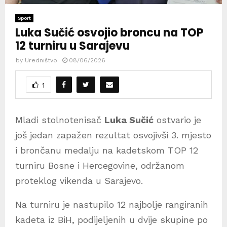
Sport
Luka Sučić osvojio broncu na TOP
12 turniru u Sarajevu
by
Uredništvo
08/06/2026
1
Mladi stolnotenisač
Luka Sučić
ostvario je
još jedan zapažen rezultat osvojivši 3. mjesto
i brončanu medalju na kadetskom TOP 12
turniru Bosne i Hercegovine, održanom
proteklog vikenda u Sarajevo.
Na turniru je nastupilo 12 najbolje rangiranih
kadeta iz BiH, podijeljenih u dvije skupine po