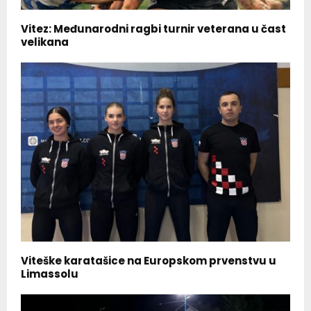
Vitez: Međunarodni ragbi turnir veterana u čast
velikana
Viteške karatašice na Europskom prvenstvu u
Limassolu