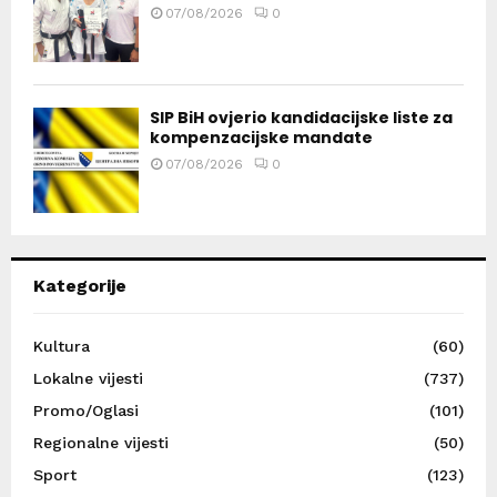
07/08/2026
0
SIP BiH ovjerio kandidacijske liste za
kompenzacijske mandate
07/08/2026
0
Kategorije
Kultura
(60)
Lokalne vijesti
(737)
Promo/Oglasi
(101)
Regionalne vijesti
(50)
Sport
(123)