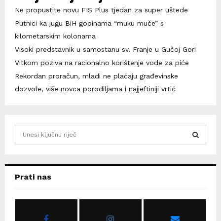
Ne propustite novu FIS Plus tjedan za super uštede
Putnici ka jugu BiH godinama “muku muče” s
kilometarskim kolonama
Visoki predstavnik u samostanu sv. Franje u Gučoj Gori
Vitkom poziva na racionalno korištenje vode za piće
Rekordan proračun, mladi ne plaćaju građevinske
dozvole, više novca porodiljama i najjeftiniji vrtić
S
e
a
S
r
c
E
Prati nas
h
f
A
o
r
R