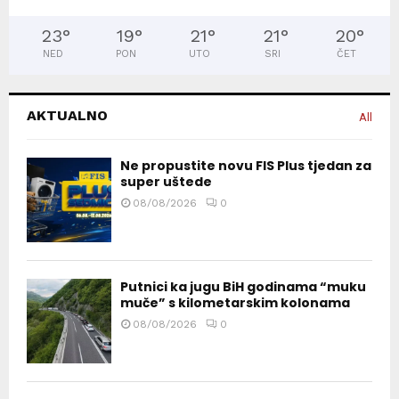
23
°
19
°
21
°
21
°
20
°
NED
PON
UTO
SRI
ČET
AKTUALNO
All
Ne propustite novu FIS Plus tjedan za
super uštede
08/08/2026
0
Putnici ka jugu BiH godinama “muku
muče” s kilometarskim kolonama
08/08/2026
0