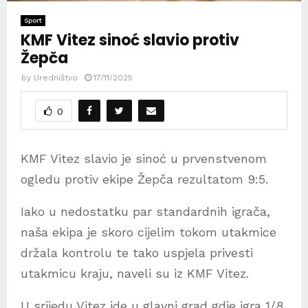
Sport
KMF Vitez sinoć slavio protiv
Žepča
by
Uredništvo
17/11/2025
0
KMF Vitez slavio je sinoć u prvenstvenom
ogledu protiv ekipe Žepča rezultatom 9:5.
Iako u nedostatku par standardnih igrača,
naša ekipa je skoro cijelim tokom utakmice
držala kontrolu te tako uspjela privesti
utakmicu kraju, naveli su iz KMF Vitez.
U srijedu Vitez ide u glavni grad gdje igra 1/8