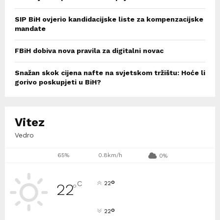
SIP BiH ovjerio kandidacijske liste za kompenzacijske
mandate
FBiH dobiva nova pravila za digitalni novac
Snažan skok cijena nafte na svjetskom tržištu: Hoće li
gorivo poskupjeti u BiH?
Vitez
Vedro
65%
0.8km/h
0%
°
C
22
22
°
°
22