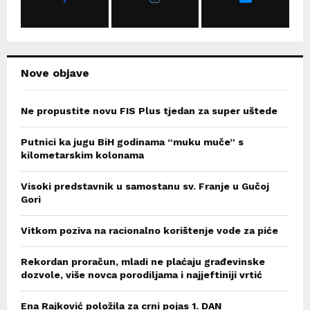
:
C
H
Nove objave
Ne propustite novu FIS Plus tjedan za super uštede
Putnici ka jugu BiH godinama “muku muče” s
kilometarskim kolonama
Visoki predstavnik u samostanu sv. Franje u Gučoj
Gori
Vitkom poziva na racionalno korištenje vode za piće
Rekordan proračun, mladi ne plaćaju građevinske
dozvole, više novca porodiljama i najjeftiniji vrtić
Ena Rajković položila za crni pojas 1. DAN