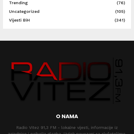
Trending
(76)
Uncategorized
(105)
Vijesti BiH
(341)
O NAMA
Radio Vitez 91,3 FM - lokalne vijesti, informacije iz
zajednice i najbolja glazba. Uvijek povezani sa slušateljima.