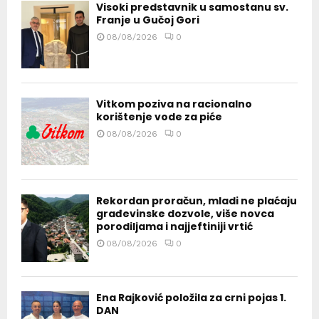
Visoki predstavnik u samostanu sv.
Franje u Gučoj Gori
08/08/2026
0
Vitkom poziva na racionalno
korištenje vode za piće
08/08/2026
0
Rekordan proračun, mladi ne plaćaju
građevinske dozvole, više novca
porodiljama i najjeftiniji vrtić
08/08/2026
0
Ena Rajković položila za crni pojas 1.
DAN