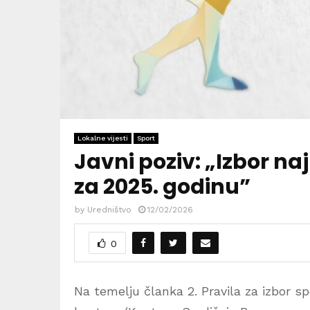
Lokalne vijesti
Sport
Javni poziv: „Izbor na
za 2025. godinu”
by
Uredništvo
12/02/2026
0
Na temelju članka 2. Pravila za izbor 