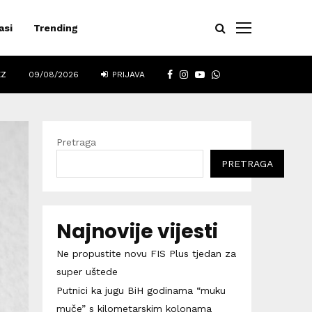
asi
Trending
FACEBOOK
INSTAGRAM
YOUTUBE
WHATSAPP
EZ
09/08/2026
PRIJAVA
Pretraga
PRETRAGA
Najnovije vijesti
Ne propustite novu FIS Plus tjedan za
super uštede
Putnici ka jugu BiH godinama “muku
muče” s kilometarskim kolonama