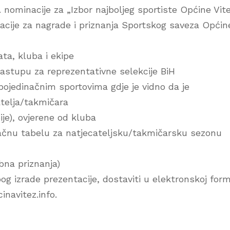
1. nominacije za „Izbor najboljeg sportiste Općine Vit
inacije za nagrade i priznanja Sportskog saveza Općin
ta, kluba i ekipe
astupu za reprezentativne selekcije BiH
pojedinačnim sportovima gdje je vidno da je
telja/takmičara
je), ovjerene od kluba
onačnu tabelu za natjecateljsku/takmičarsku sezonu
bna priznanja)
zbog izrade prezentacije, dostaviti u elektronskoj form
cinavitez.info.