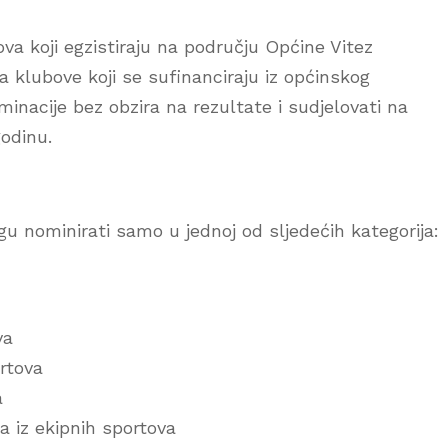
ova koji egzistiraju na području Općine Vitez
 klubove koji se sufinanciraju iz općinskog
inacije bez obzira na rezultate i sudjelovati na
godinu.
u nominirati samo u jednoj od sljedećih kategorija:
va
ortova
a
ra iz ekipnih sportova