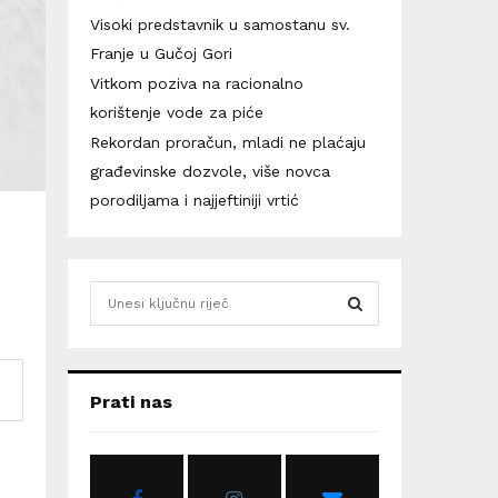
Visoki predstavnik u samostanu sv.
Franje u Gučoj Gori
Vitkom poziva na racionalno
korištenje vode za piće
Rekordan proračun, mladi ne plaćaju
građevinske dozvole, više novca
porodiljama i najjeftiniji vrtić
S
e
a
S
r
c
E
Prati nas
h
f
A
o
r
R