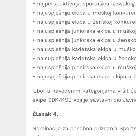
• najperspektivnija sportašica iz svakog
• najuspješnija ekipa u muškoj konkuren
• najuspješnija ekipa u ženskoj konkuren
• najuspješnija juniorska ekipa u muškoj
• najuspješnija juniorska ekipa u žensko
• najuspješnija kadetska ekipa u muškoj
• najsupješnija kadetska ekipa u žensko
• najuspješnija pionirska ekipa u muškoj
• najuspješnija pionirska ekipa ekipa u 
Izbor u navedenim kategorijama vršit će
ekipe SBK/KSB koji je sastavni dio Javn
Članak 4.
Nominacije za posebna priznanja Sports