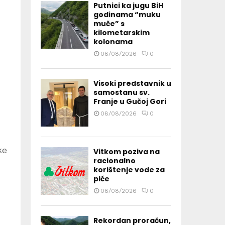
Putnici ka jugu BiH
godinama “muku
muče” s
kilometarskim
kolonama
08/08/2026
0
Visoki predstavnik u
samostanu sv.
Franje u Gučoj Gori
08/08/2026
0
ke
Vitkom poziva na
racionalno
korištenje vode za
piće
08/08/2026
0
Rekordan proračun,