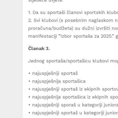
1. Da su sportaši članovi sportskih klub
2. Svi klubovi (s posebnim naglaskom na
proračuna/budžeta) su dužni izvršiti nom
manifestaciji ”Izbor sportaša za 2025.” 
Članak 3.
Jednog sportaša/sportašicu klubovi mog
• najuspješniji sportaš
• najuspješnija sportašica
• najuspješniji sportaš iz ekipnih sporto
• najuspješnija sportašica iz ekipnih sp
• najuspješniji sporaš u kategoriji junior
• najuspješniji sportaš u kategoriji junio