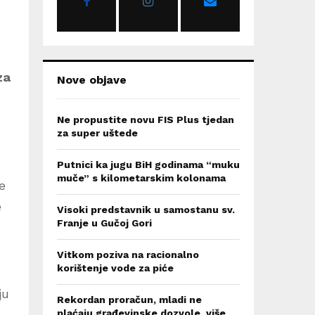
:
C
H
za
Nove objave
Ne propustite novu FIS Plus tjedan
za super uštede
Putnici ka jugu BiH godinama “muku
muče” s kilometarskim kolonama
e
e
Visoki predstavnik u samostanu sv.
Franje u Gučoj Gori
Vitkom poziva na racionalno
korištenje vode za piće
ju
Rekordan proračun, mladi ne
plaćaju građevinske dozvole, više