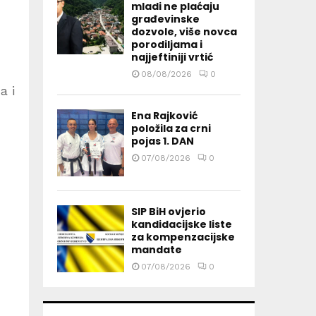
mladi ne plaćaju
građevinske
dozvole, više novca
porodiljama i
najjeftiniji vrtić
08/08/2026
0
a i
Ena Rajković
položila za crni
pojas 1. DAN
07/08/2026
0
SIP BiH ovjerio
kandidacijske liste
za kompenzacijske
mandate
07/08/2026
0