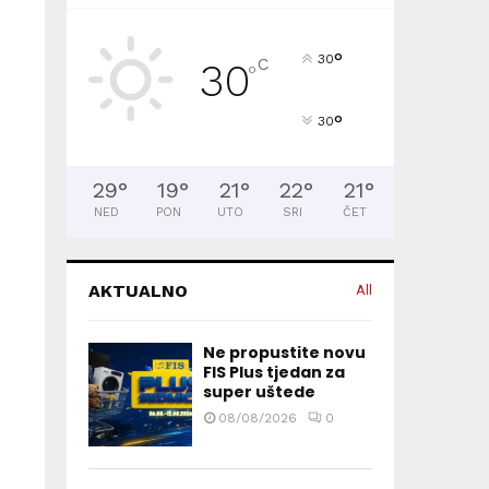
°
30
C
30
°
°
30
29
°
19
°
21
°
22
°
21
°
NED
PON
UTO
SRI
ČET
AKTUALNO
All
Ne propustite novu
FIS Plus tjedan za
super uštede
08/08/2026
0