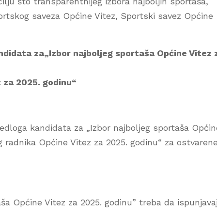
lju što transparentnijeg izbora najboljih sportaša,
portskog saveza Općine Vitez, Sportski savez Općine
ndidata za„Izbor najboljeg sportaša Općine Vitez 
z za 2025. godinu“
ijedloga kandidata za „Izbor najboljeg sportaša Općin
og radnika Općine Vitez za 2025. godinu“ za ostvaren
aša Općine Vitez za 2025. godinu” treba da ispunjava