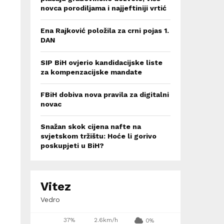
novca porodiljama i najjeftiniji vrtić
Ena Rajković položila za crni pojas 1.
DAN
SIP BiH ovjerio kandidacijske liste
za kompenzacijske mandate
FBiH dobiva nova pravila za digitalni
novac
Snažan skok cijena nafte na
svjetskom tržištu: Hoće li gorivo
poskupjeti u BiH?
Vitez
Vedro
37%
2.6km/h
0%