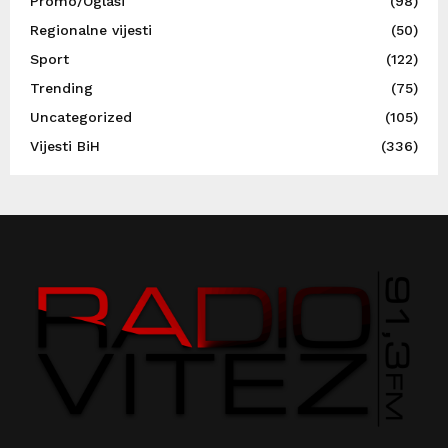
Promo/Oglasi
(98)
Regionalne vijesti
(50)
Sport
(122)
Trending
(75)
Uncategorized
(105)
Vijesti BiH
(336)