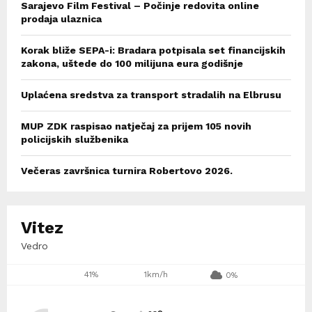
Sarajevo Film Festival – Počinje redovita online
prodaja ulaznica
Korak bliže SEPA-i: Bradara potpisala set financijskih
zakona, uštede do 100 milijuna eura godišnje
Uplaćena sredstva za transport stradalih na Elbrusu
MUP ZDK raspisao natječaj za prijem 105 novih
policijskih službenika
Večeras završnica turnira Robertovo 2026.
Vitez
Vedro
41%
1km/h
0%