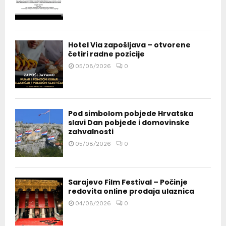
Hotel Via zapošljava – otvorene
četiri radne pozicije
05/08/2026
0
Pod simbolom pobjede Hrvatska
slavi Dan pobjede i domovinske
zahvalnosti
05/08/2026
0
Sarajevo Film Festival – Počinje
redovita online prodaja ulaznica
04/08/2026
0