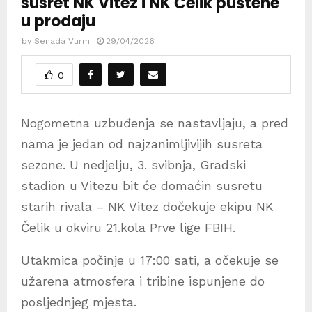
susret NK Vitez i NK Čelik puštene
u prodaju
by
Senada Vurm
29/04/2026
0
Nogometna uzbuđenja se nastavljaju, a pred
nama je jedan od najzanimljivijih susreta
sezone. U nedjelju, 3. svibnja, Gradski
stadion u Vitezu bit će domaćin susretu
starih rivala – NK Vitez dočekuje ekipu NK
Čelik u okviru 21.kola Prve lige FBIH.
​Utakmica počinje u 17:00 sati, a očekuje se
užarena atmosfera i tribine ispunjene do
posljednjeg mjesta.