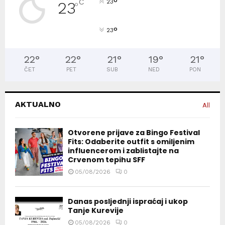
°
C
23
23
°
°
23
22
°
22
°
21
°
19
°
21
°
ČET
PET
SUB
NED
PON
AKTUALNO
All
Otvorene prijave za Bingo Festival
Fits: Odaberite outfit s omiljenim
influencerom i zablistajte na
Crvenom tepihu SFF
05/08/2026
0
Danas posljednji ispraćaj i ukop
Tanje Kurevije
05/08/2026
0