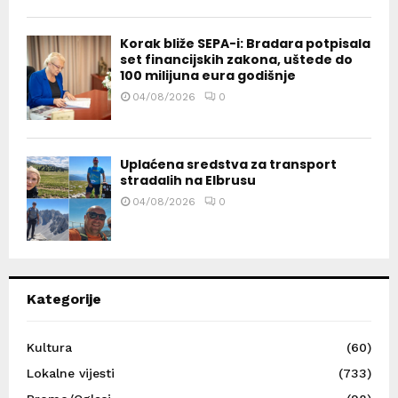
Korak bliže SEPA-i: Bradara potpisala
set financijskih zakona, uštede do
100 milijuna eura godišnje
04/08/2026
0
Uplaćena sredstva za transport
stradalih na Elbrusu
04/08/2026
0
Kategorije
Kultura
(60)
Lokalne vijesti
(733)