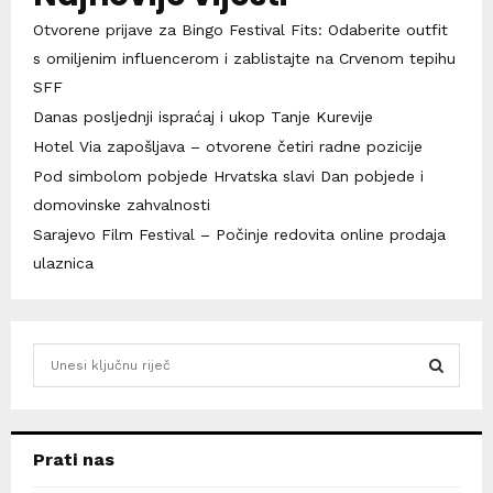
Otvorene prijave za Bingo Festival Fits: Odaberite outfit
s omiljenim influencerom i zablistajte na Crvenom tepihu
SFF
Danas posljednji ispraćaj i ukop Tanje Kurevije
Hotel Via zapošljava – otvorene četiri radne pozicije
Pod simbolom pobjede Hrvatska slavi Dan pobjede i
domovinske zahvalnosti
Sarajevo Film Festival – Počinje redovita online prodaja
ulaznica
S
e
a
S
r
c
E
Prati nas
h
f