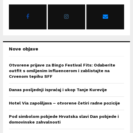
A
o
r
R
:
C
H
Nove objave
Otvorene prijave za Bingo Festival Fits: Odaberite
outfit s omiljenim influencerom i zablistajte na
Crvenom tepihu SFF
Danas posljednji ispraćaj i ukop Tanje Kurevije
Hotel Via zapošljava – otvorene četiri radne pozicije
Pod simbolom pobjede Hrvatska slavi Dan pobjede i
domovinske zahvalnosti