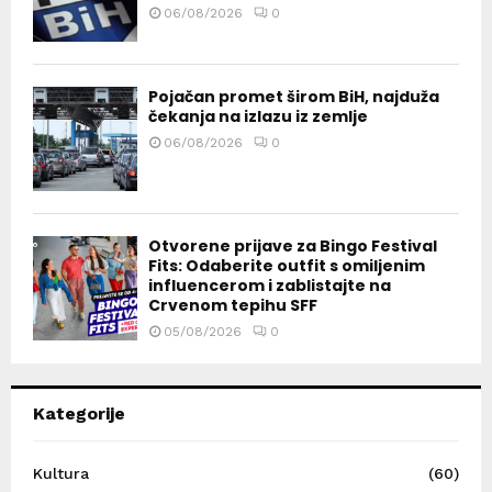
06/08/2026
0
Pojačan promet širom BiH, najduža
čekanja na izlazu iz zemlje
06/08/2026
0
Otvorene prijave za Bingo Festival
Fits: Odaberite outfit s omiljenim
influencerom i zablistajte na
Crvenom tepihu SFF
05/08/2026
0
Kategorije
Kultura
(60)