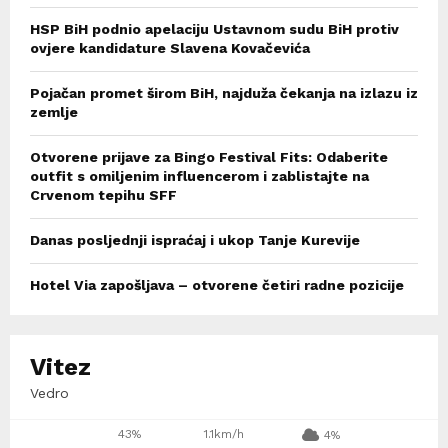
HSP BiH podnio apelaciju Ustavnom sudu BiH protiv
ovjere kandidature Slavena Kovačevića
Pojačan promet širom BiH, najduža čekanja na izlazu iz
zemlje
Otvorene prijave za Bingo Festival Fits: Odaberite
outfit s omiljenim influencerom i zablistajte na
Crvenom tepihu SFF
Danas posljednji ispraćaj i ukop Tanje Kurevije
Hotel Via zapošljava – otvorene četiri radne pozicije
Vitez
Vedro
43%
1.1km/h
4%