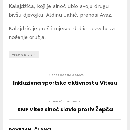
Kalajdžića, koji je sinoć ubio svoju drugu
bivšu djevojku, Aldinu Jahić, prenosi Avaz.
Kalajdžić je prošli mjesec dobio dozvolu za
nošenje oružja.
#FEMICID U BIH
PRETHODNA OBJAVA
Inkluzivna sportska aktivnost u Vitezu
SLJEDEĆA OBJAVA
KMF Vitez sinoć slavio protiv Žepča
POVEZANI ČLANCI