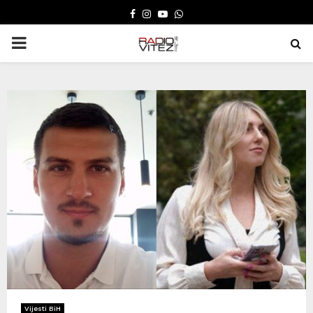
FACEBOOK
INSTAGRAM
YOUTUBE
WHATSAPP
PRIMARY
MENU
Vijesti BiH