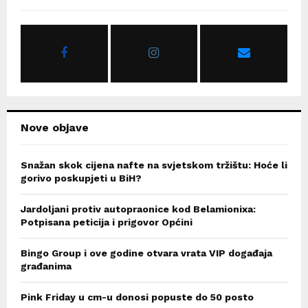
h
f
A
o
r
R
:
C
H
Nove objave
Snažan skok cijena nafte na svjetskom tržištu: Hoće li
gorivo poskupjeti u BiH?
Jardoljani protiv autopraonice kod Belamionixa:
Potpisana peticija i prigovor Općini
Bingo Group i ove godine otvara vrata VIP događaja
građanima
Pink Friday u cm-u donosi popuste do 50 posto