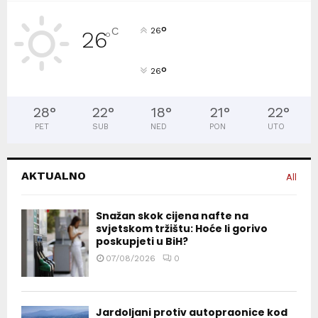
°
C
26
26
°
°
26
28
°
22
°
18
°
21
°
22
°
PET
SUB
NED
PON
UTO
AKTUALNO
All
Snažan skok cijena nafte na
svjetskom tržištu: Hoće li gorivo
poskupjeti u BiH?
07/08/2026
0
Jardoljani protiv autopraonice kod