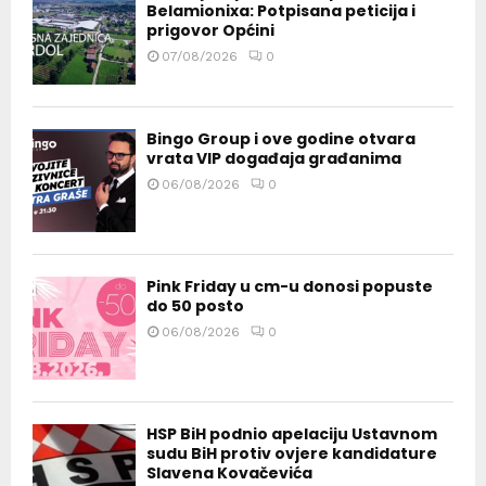
Belamionixa: Potpisana peticija i
prigovor Općini
07/08/2026
0
Bingo Group i ove godine otvara
vrata VIP događaja građanima
06/08/2026
0
Pink Friday u cm-u donosi popuste
do 50 posto
06/08/2026
0
HSP BiH podnio apelaciju Ustavnom
sudu BiH protiv ovjere kandidature
Slavena Kovačevića