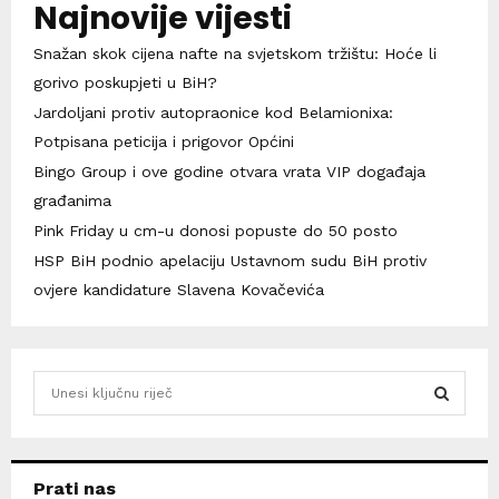
Najnovije vijesti
Snažan skok cijena nafte na svjetskom tržištu: Hoće li
gorivo poskupjeti u BiH?
Jardoljani protiv autopraonice kod Belamionixa:
Potpisana peticija i prigovor Općini
Bingo Group i ove godine otvara vrata VIP događaja
građanima
Pink Friday u cm-u donosi popuste do 50 posto
HSP BiH podnio apelaciju Ustavnom sudu BiH protiv
ovjere kandidature Slavena Kovačevića
S
e
a
S
r
c
E
Prati nas