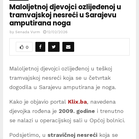
Maloljetnoj djevojci ozlijeđenoj u
tramvajskoj nesreći u Sarajevu
amputirana noga
by
Senada Vurm
12/02/2026
0
Maloljetnoj djevojci ozlijeđenoj u teškoj
tramvajskoj nesreći koja se u četvrtak
dogodila u Sarajevu amputirana je noga.
Kako je objavio portal
Klix.ba
, navedena
djevojka rođena je
2009. godine
i trenutno
se nalazi u operacijskoj sali u Općoj bolnici.
Podsjetimo, u
stravičnoj nesreći
koja se