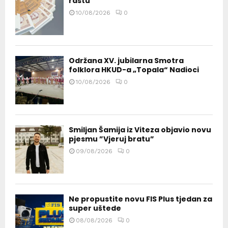
rastu
10/08/2026
0
Održana XV. jubilarna Smotra
folklora HKUD-a „Topala“ Nadioci
10/08/2026
0
Smiljan Šamija iz Viteza objavio novu
pjesmu ”Vjeruj bratu”
09/08/2026
0
Ne propustite novu FIS Plus tjedan za
super uštede
08/08/2026
0