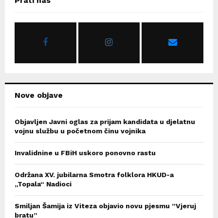
Prati nas
h
f
A
o
r
R
:
C
H
Nove objave
Objavljen Javni oglas za prijam kandidata u djelatnu
vojnu službu u početnom činu vojnika
Invalidnine u FBiH uskoro ponovno rastu
Održana XV. jubilarna Smotra folklora HKUD-a
„Topala“ Nadioci
Smiljan Šamija iz Viteza objavio novu pjesmu ”Vjeruj
bratu”