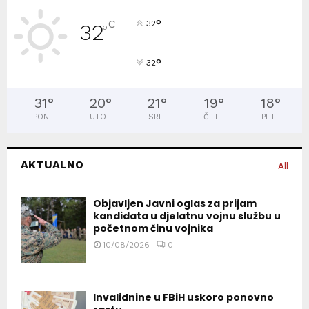
°
C
32
32
°
°
32
31
°
20
°
21
°
19
°
18
°
PON
UTO
SRI
ČET
PET
AKTUALNO
All
Objavljen Javni oglas za prijam
kandidata u djelatnu vojnu službu u
početnom činu vojnika
10/08/2026
0
Invalidnine u FBiH uskoro ponovno