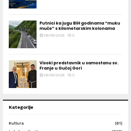
Putnici ka jugu BiH godinama “muku
muče” s kilometarskim kolonama
08/08/2026
0
Visoki predstavnik u samostanu sv.
Franje u Gučoj Gori
08/08/2026
0
Kategorije
Kultura
(61)