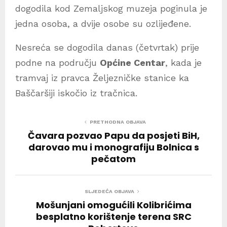
dogodila kod Zemaljskog muzeja poginula je
jedna osoba, a dvije osobe su ozlijeđene.
Nesreća se dogodila danas (četvrtak) prije
podne na području
Općine Centar
, kada je
tramvaj iz pravca Željezničke stanice ka
Baščaršiji iskočio iz tračnica.
PRETHODNA OBJAVA
Čavara pozvao Papu da posjeti BiH,
darovao mu i monografiju Bolnica s
pečatom
SLJEDEĆA OBJAVA
Mošunjani omogućili Kolibrićima
besplatno korištenje terena SRC