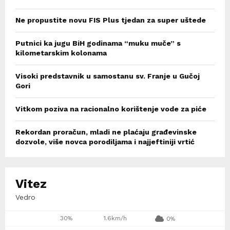
Ne propustite novu FIS Plus tjedan za super uštede
Putnici ka jugu BiH godinama “muku muče” s
kilometarskim kolonama
Visoki predstavnik u samostanu sv. Franje u Gučoj
Gori
Vitkom poziva na racionalno korištenje vode za piće
Rekordan proračun, mladi ne plaćaju građevinske
dozvole, više novca porodiljama i najjeftiniji vrtić
Vitez
Vedro
30%
1.6km/h
0%