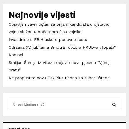
Najnovije vijesti
Objavljen Javni oglas za prijam kandidata u djelatnu
vojnu službu u početnom činu vojnika
Invalidnine u FBiH uskoro ponovno rastu
Održana XV. jubilarna Smotra folklora HKUD-a „Topala“
Nadioci
Smiljan Šamija iz Viteza objavio novu pjesmu ”Vjeruj
bratu”
Ne propustite novu FIS Plus tjedan za super uštede
S
e
a
S
r
c
E