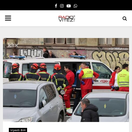
FACEBOOK
INSTAGRAM
YOUTUBE
WHATSAPP
PRIMARY
MENU
Vijesti BiH