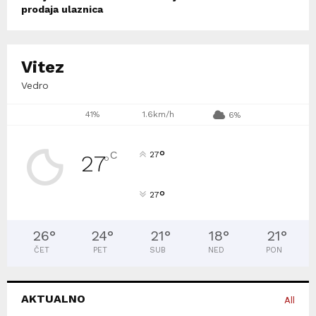
prodaja ulaznica
Vitez
Vedro
41%
1.6km/h
6%
°
C
27
27
°
°
27
26
°
24
°
21
°
18
°
21
°
ČET
PET
SUB
NED
PON
AKTUALNO
All