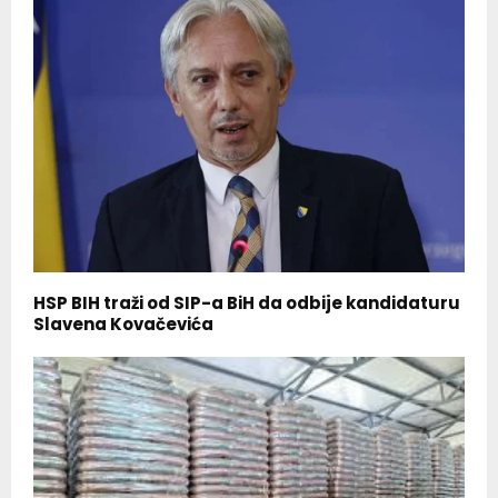
HSP BIH traži od SIP-a BiH da odbije kandidaturu
Slavena Kovačevića