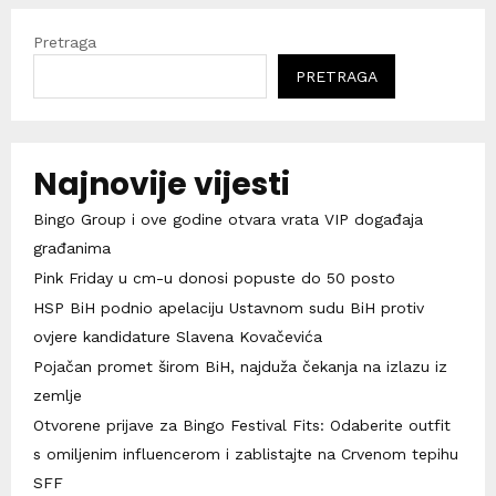
Pretraga
PRETRAGA
Najnovije vijesti
Bingo Group i ove godine otvara vrata VIP događaja
građanima
Pink Friday u cm-u donosi popuste do 50 posto
HSP BiH podnio apelaciju Ustavnom sudu BiH protiv
ovjere kandidature Slavena Kovačevića
Pojačan promet širom BiH, najduža čekanja na izlazu iz
zemlje
Otvorene prijave za Bingo Festival Fits: Odaberite outfit
s omiljenim influencerom i zablistajte na Crvenom tepihu
SFF