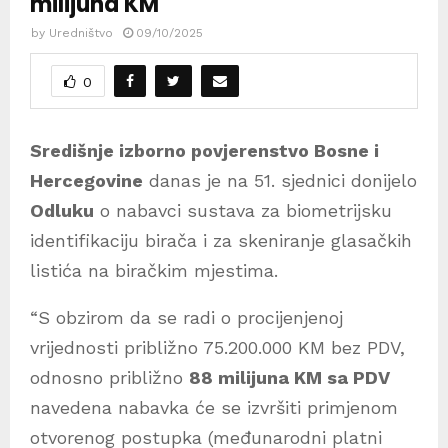
milijuna KM
by
Uredništvo
09/10/2025
0
Središnje izborno povjerenstvo Bosne i
Hercegovine
danas je na 51. sjednici donijelo
Odluku
o nabavci sustava za biometrijsku
identifikaciju birača i za skeniranje glasačkih
listića na biračkim mjestima.
“S obzirom da se radi o procijenjenoj
vrijednosti približno 75.200.000 KM bez PDV,
odnosno približno
88 milijuna KM sa PDV
navedena nabavka će se izvršiti primjenom
otvorenog postupka (međunarodni platni