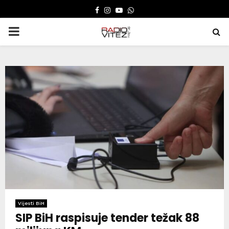
FACEBOOK
INSTAGRAM
YOUTUBE
WHATSAPP
PRIMARY
MENU
Vijesti BiH
SIP BiH raspisuje tender težak 88