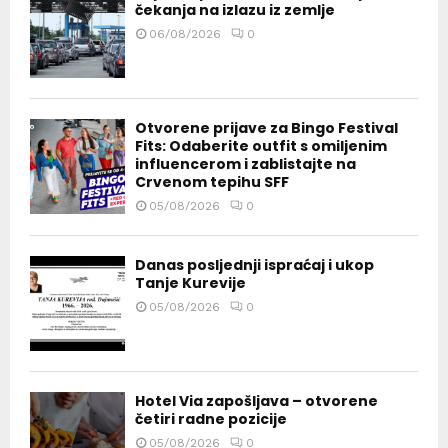
čekanja na izlazu iz zemlje
06/08/2026
0
Otvorene prijave za Bingo Festival
Fits: Odaberite outfit s omiljenim
influencerom i zablistajte na
Crvenom tepihu SFF
05/08/2026
0
Danas posljednji ispraćaj i ukop
Tanje Kurevije
05/08/2026
0
Hotel Via zapošljava – otvorene
četiri radne pozicije
05/08/2026
0