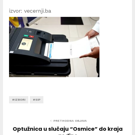
izvor: vecernji.ba
#IZBORI
#SIP
PRETHODNA OBJAVA
Optužnica u slučaju “Osmice” do kraja