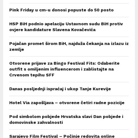
Pink Friday u cm-u donosi popuste do 50 posto
HSP BiH podnio apelaciju Ustavnom sudu BiH protiv
ovjere kandidature Slavena Kovačevića
Pojačan promet širom BiH, najduža čekanja na izlazu iz
zemlje
Otvorene prijave za Bingo Festival Fits: Odaberite
outfit s omiljenim influencerom i zablistajte na
Crvenom tepihu SFF
Danas posljednji ispraćaj i ukop Tanje Kurevije
Hotel Via zapošljava – otvorene četiri radne pozicije
Pod simbolom pobjede Hrvatska slavi Dan pobjede i
domovinske zahvalnosti
Sarajevo Film Festival – Počinje redovita online