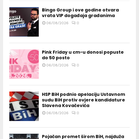
Bingo Group i ove godine otvara
vrata VIP događaja građanima
06/08/2026
0
Pink Friday u cm-u donosi popuste
do 50 posto
06/08/2026
0
HSP BiH podnio apelaciju Ustavnom
sudu BiH protiv ovjere kandidature
Slavena Kovačevića
06/08/2026
0
Pojačan promet širom BiH, najduža