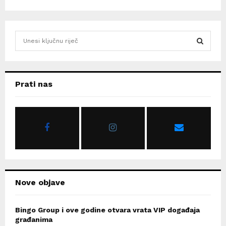
S
e
a
S
r
c
E
Prati nas
h
f
A
o
r
R
:
C
H
Nove objave
Bingo Group i ove godine otvara vrata VIP događaja
građanima