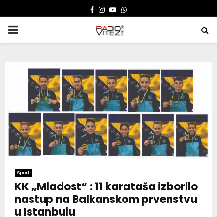
FACEBOOK
INSTAGRAM
YOUTUBE
WHATSAPP
PRIMARY
MENU
Sport
KK „Mladost“ : 11 karataša izborilo
nastup na Balkanskom prvenstvu
u Istanbulu