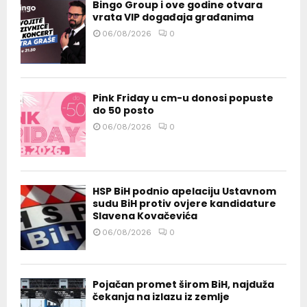
Bingo Group i ove godine otvara
vrata VIP događaja građanima
06/08/2026
0
Pink Friday u cm-u donosi popuste
do 50 posto
06/08/2026
0
HSP BiH podnio apelaciju Ustavnom
sudu BiH protiv ovjere kandidature
Slavena Kovačevića
06/08/2026
0
Pojačan promet širom BiH, najduža
čekanja na izlazu iz zemlje