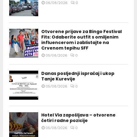
06/08/2026
0
Otvorene prijave za Bingo Festival
Fits: Odaberite outfit s omiljenim
influencerom i zablistajte na
Crvenom tepihu SFF
05/08/2026
0
Danas posljednji ispraćaj i ukop
Tanje Kurevije
05/08/2026
0
Hotel Via zapošljava – otvorene
četiri radne pozicije
05/08/2026
0