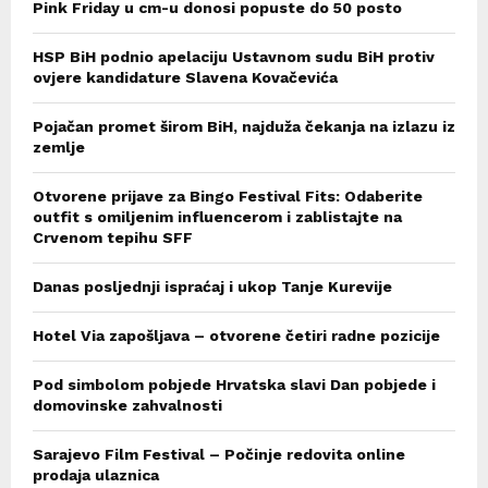
Pink Friday u cm-u donosi popuste do 50 posto
HSP BiH podnio apelaciju Ustavnom sudu BiH protiv
ovjere kandidature Slavena Kovačevića
Pojačan promet širom BiH, najduža čekanja na izlazu iz
zemlje
Otvorene prijave za Bingo Festival Fits: Odaberite
outfit s omiljenim influencerom i zablistajte na
Crvenom tepihu SFF
Danas posljednji ispraćaj i ukop Tanje Kurevije
Hotel Via zapošljava – otvorene četiri radne pozicije
Pod simbolom pobjede Hrvatska slavi Dan pobjede i
domovinske zahvalnosti
Sarajevo Film Festival – Počinje redovita online
prodaja ulaznica