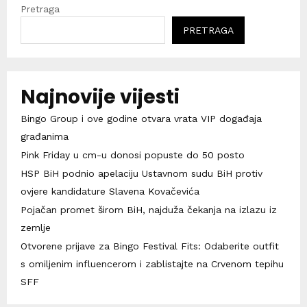
Pretraga
PRETRAGA
Najnovije vijesti
Bingo Group i ove godine otvara vrata VIP događaja
građanima
Pink Friday u cm-u donosi popuste do 50 posto
HSP BiH podnio apelaciju Ustavnom sudu BiH protiv
ovjere kandidature Slavena Kovačevića
Pojačan promet širom BiH, najduža čekanja na izlazu iz
zemlje
Otvorene prijave za Bingo Festival Fits: Odaberite outfit
s omiljenim influencerom i zablistajte na Crvenom tepihu
SFF