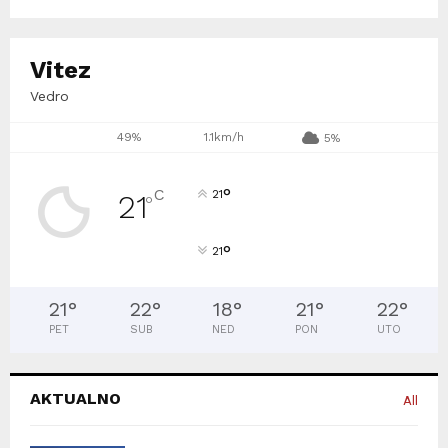
Vitez
Vedro
49%
1.1km/h
5%
°
C
21
21
°
°
21
21
°
22
°
18
°
21
°
22
°
PET
SUB
NED
PON
UTO
AKTUALNO
All