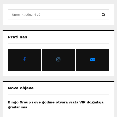
S
e
a
S
r
c
E
Prati nas
h
f
A
o
r
R
:
C
H
Nove objave
Bingo Group i ove godine otvara vrata VIP događaja
građanima