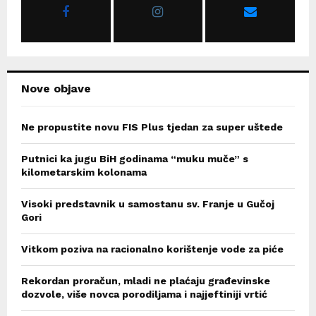
r
R
:
C
H
Nove objave
Ne propustite novu FIS Plus tjedan za super uštede
Putnici ka jugu BiH godinama “muku muče” s
kilometarskim kolonama
Visoki predstavnik u samostanu sv. Franje u Gučoj
Gori
Vitkom poziva na racionalno korištenje vode za piće
Rekordan proračun, mladi ne plaćaju građevinske
dozvole, više novca porodiljama i najjeftiniji vrtić