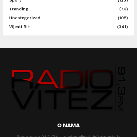
Sport
(123)
Trending
(76)
Uncategorized
(105)
Vijesti BiH
(341)
O NAMA
Radio Vitez 91,3 FM - lokalne vijesti, informacije iz