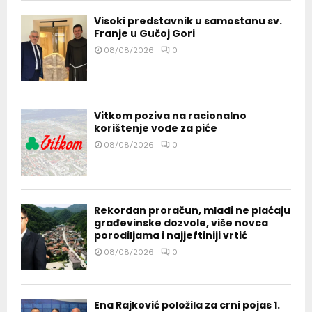
Visoki predstavnik u samostanu sv.
Franje u Gučoj Gori
08/08/2026
0
Vitkom poziva na racionalno
korištenje vode za piće
08/08/2026
0
Rekordan proračun, mladi ne plaćaju
građevinske dozvole, više novca
porodiljama i najjeftiniji vrtić
08/08/2026
0
Ena Rajković položila za crni pojas 1.