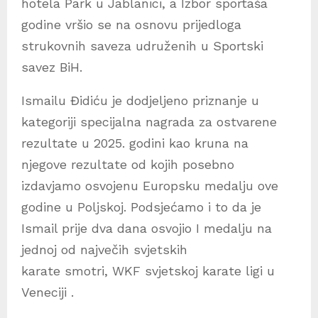
hotela Park u Jablanici, a Izbor sportaša
godine vršio se na osnovu prijedloga
strukovnih saveza udruženih u Sportski
savez BiH.
Ismailu Đidiću je dodjeljeno priznanje u
kategoriji specijalna nagrada za ostvarene
rezultate u 2025. godini kao kruna na
njegove rezultate od kojih posebno
izdavjamo osvojenu Europsku medalju ove
godine u Poljskoj. Podsjećamo i to da je
Ismail prije dva dana osvojio I medalju na
jednoj od največih svjetskih
karate smotri, WKF svjetskoj karate ligi u
Veneciji .