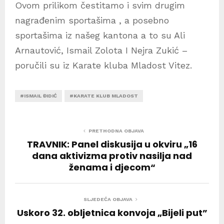
Ovom prilikom čestitamo i svim drugim
nagrađenim sportašima , a posebno
sportašima iz našeg kantona a to su Ali
Arnautović, Ismail Zolota I Nejra Zukić –
poručili su iz Karate kluba Mladost Vitez.
#ISMAIL ĐIDIĆ
#KARATE KLUB MLADOST
PRETHODNA OBJAVA
TRAVNIK: Panel diskusija u okviru „16
dana aktivizma protiv nasilja nad
ženama i djecom“
SLJEDEĆA OBJAVA
Uskoro 32. obljetnica konvoja „Bijeli put”