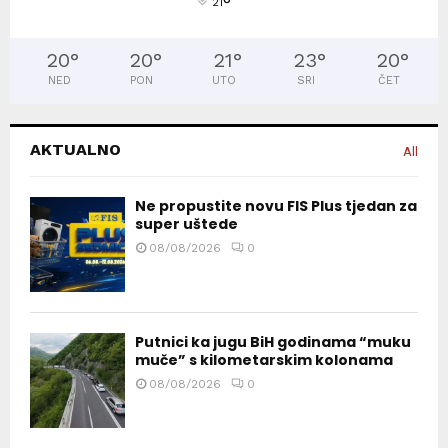
°
21
20
°
20
°
21
°
23
°
20
°
NED
PON
UTO
SRI
ČET
AKTUALNO
All
Ne propustite novu FIS Plus tjedan za
super uštede
08/08/2026
0
Putnici ka jugu BiH godinama “muku
muče” s kilometarskim kolonama
08/08/2026
0