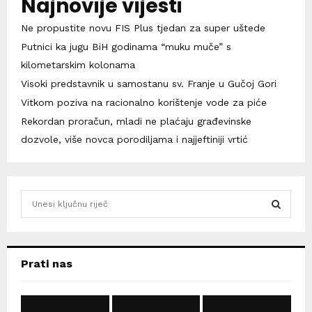
Najnovije vijesti
Ne propustite novu FIS Plus tjedan za super uštede
Putnici ka jugu BiH godinama “muku muče” s
kilometarskim kolonama
Visoki predstavnik u samostanu sv. Franje u Gučoj Gori
Vitkom poziva na racionalno korištenje vode za piće
Rekordan proračun, mladi ne plaćaju građevinske
dozvole, više novca porodiljama i najjeftiniji vrtić
S
e
a
S
r
c
E
Prati nas
h
f
A
o