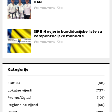
DAN
07/08/2026
0
SIP BiH ovjerio kandidacijske liste za
kompenzacijske mandate
07/08/2026
0
Kategorije
Kultura
(60)
Lokalne vijesti
(737)
Promo/Oglasi
(101)
Regionalne vijesti
(50)