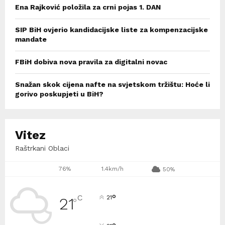
Ena Rajković položila za crni pojas 1. DAN
SIP BiH ovjerio kandidacijske liste za kompenzacijske
mandate
FBiH dobiva nova pravila za digitalni novac
Snažan skok cijena nafte na svjetskom tržištu: Hoće li
gorivo poskupjeti u BiH?
Vitez
Raštrkani Oblaci
76%
1.4km/h
50%
°
C
21
21
°