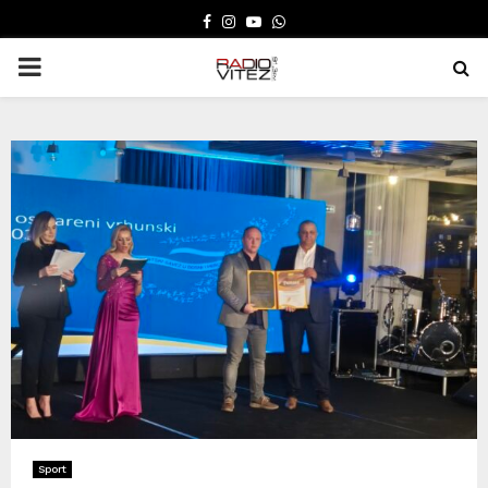
FACEBOOK
INSTAGRAM
YOUTUBE
WHATSAPP
PRIMARY
MENU
Sport