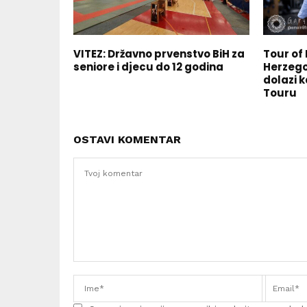
VITEZ: Državno prvenstvo BiH za
Tour of
seniore i djecu do 12 godina
Herzego
dolazi k
Touru
OSTAVI KOMENTAR