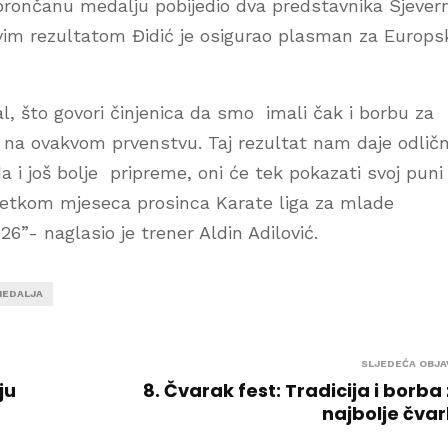
 brončanu medalju pobijedio dva predstavnika Sjever
 Ovim rezultatom Đidić je osigurao plasman za Europs
al, što govori činjenica da smo imali čak i borbu za
a na ovakvom prvenstvu. Taj rezultat nam daje odlič
 i još bolje pripreme, oni će tek pokazati svoj puni
očetkom mjeseca prosinca Karate liga za mlade
6”- naglasio je trener Aldin Adilović.
MEDALJA
SLJEDEĆA OBJA
ju
8. Čvarak fest: Tradicija i borba
najbolje čva