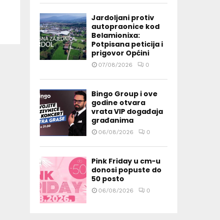
Jardoljani protiv
autopraonice kod
Belamionixa:
Potpisana peticija i
prigovor Općini
07/08/2026
0
Bingo Group i ove
godine otvara
vrata VIP događaja
građanima
06/08/2026
0
Pink Friday u cm-u
donosi popuste do
50 posto
06/08/2026
0