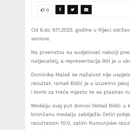
0
Od 6.do 9.11.2025. godine u Rijeci održa
seniore.
Na prvenstvu su sudjelovali nabolji pred
natjecatelj, a reprezentacija BiH je u
Dominika Maleš se nažalost nije uspjela 
rezultat. Ismail Đidić je u izuzetno jakoj
i borbi za treće mjesto te se plasirao n
Medalju ovaj put donosi Vedad Đidić u ka
brončanu medalju zabilježio četiri pobj
rezultatom 10:0, zatim Rumunjske rezu