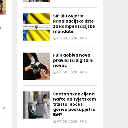
SIP BiH ovjerio
kandidacijske liste
za kompenzacijske
u
mandate
07/08/2026
0
FBiH dobiva nova
pravila za digitalni
novac
07/08/2026
0
Snažan skok cijena
nafte na svjetskom
tržištu: Hoće li
gorivo poskupjeti u
BiH?
07/08/2026
0