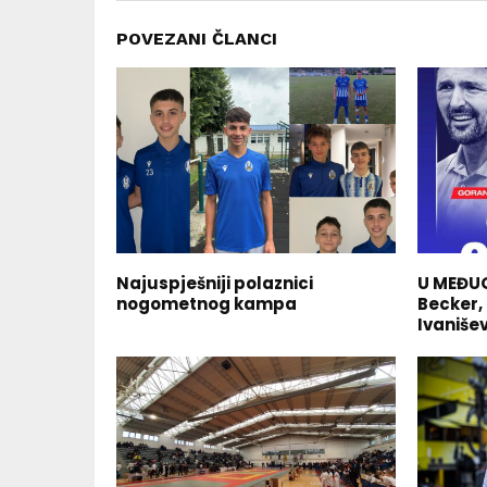
POVEZANI ČLANCI
Najuspješniji polaznici
U MEĐUG
nogometnog kampa
Becker,
Ivaniše