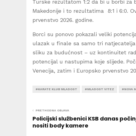
Turske rezultatom 1:2 da bi u borbi za
Makedonije i to rezultatima 8:1 i 6:0.
prvenstvo 2026. godine.
Borci su ponovo pokazali veliki potencij
ulazak u finale sa samo tri natjecatelj
sliku za budućnost – uz kontinuitet rada
potencijal u nastupima koje slijede. P
Venecija, zatim i Europsko prvenstvo 202
#KARATE KLUB MLADOST
#MLADOST VITEZ
#NOVA 
PRETHODNA OBJAVA
Policijski službenici KSB danas počin
nositi body kamere