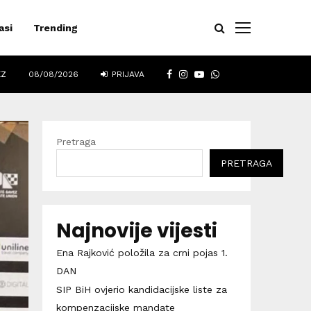
asi
Trending
FACEBOOK
INSTAGRAM
YOUTUBE
WHATSAPP
EZ
08/08/2026
PRIJAVA
Pretraga
PRETRAGA
Najnovije vijesti
Ena Rajković položila za crni pojas 1.
DAN
SIP BiH ovjerio kandidacijske liste za
kompenzacijske mandate