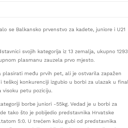
valo se Balkansko prvenstvo za kadete, juniore i U21
stavnici svojih kategorija iz 13 zemalja, ukupno 1293
 ukupnom plasmanu zauzela prvo mjesto.
plasirati među prvih pet, ali je ostvarila zapažen
 i teškoj konkurenciji izgubio u borbi za ulazak u fina
a visoku petu poziciju.
tegoriji borbe juniori -55kg. Vedad je u borbi za
ede tako što je pobijedio predstavnika Hrvatske
ltatom 5:0. U trećem kolu gubi od predstavnika