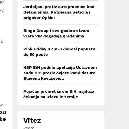
ne
Jardoljani protiv autopraonice kod
ko
Belamionixa: Potpisana peticija i
prigovor Općini
Bingo Group i ove godine otvara
vrata VIP događaja građanima
nu
Pink Friday u cm-u donosi popuste
do 50 posto
HSP BiH podnio apelaciju Ustavnom
sudu BiH protiv ovjere kandidature
Slavena Kovačevića
Pojačan promet širom BiH, najduža
čekanja na izlazu iz zemlje
VA
 za
rke
Vitez
Vedro