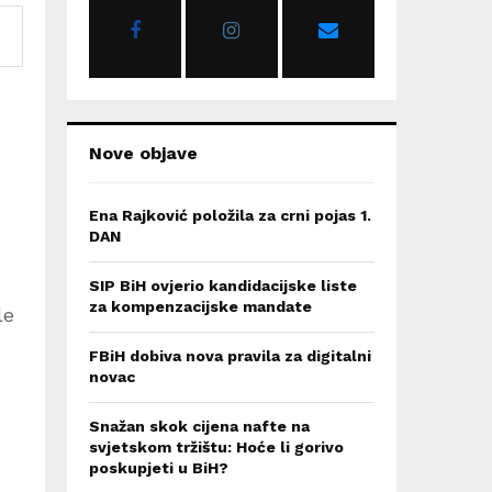
r
R
:
C
H
Nove objave
Ena Rajković položila za crni pojas 1.
DAN
SIP BiH ovjerio kandidacijske liste
za kompenzacijske mandate
le
FBiH dobiva nova pravila za digitalni
novac
Snažan skok cijena nafte na
svjetskom tržištu: Hoće li gorivo
poskupjeti u BiH?