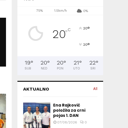
75%
1.5km/h
0%
°
20
C
20
°
°
20
19
°
20
°
20
°
21
°
22
°
SUB
NED
PON
UTO
SRI
AKTUALNO
All
Ena Rajković
položila za crni
pojas 1. DAN
07/08/2026
0