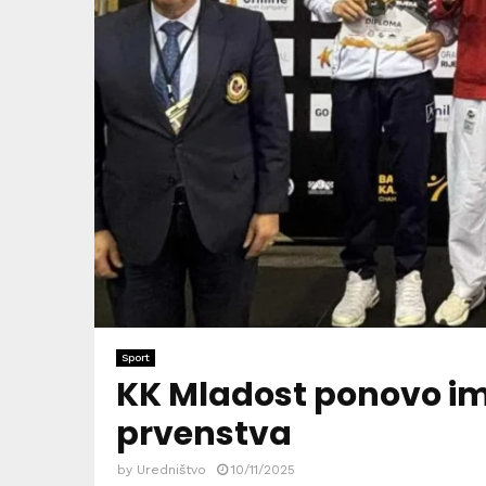
Sport
KK Mladost ponovo i
prvenstva
by
Uredništvo
10/11/2025