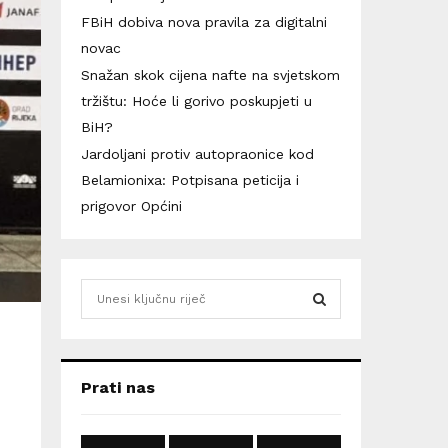
FBiH dobiva nova pravila za digitalni
novac
Snažan skok cijena nafte na svjetskom
tržištu: Hoće li gorivo poskupjeti u
BiH?
Jardoljani protiv autopraonice kod
Belamionixa: Potpisana peticija i
prigovor Općini
S
e
a
S
r
c
E
Prati nas
h
f
A
o