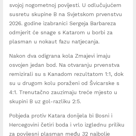
svojoj nogometnoj povijesti. U odlučujućem
susretu skupine B na Svjetskom prvenstvu
2026. godine izabranici Sergeja Barbareza
odmjerit će snage s Katarom u borbi za
plasman u nokaut fazu natjecanja.
Nakon dva odigrana kola Zmajevi imaju
osvojen jedan bod. Na otvaranju prvenstva
remizirali su s Kanadom rezultatom 1:1, dok
su u drugom kolu poraženi od Švicarske s
4:1. Trenutačno zauzimaju treće mjesto u
skupini B uz gol-razliku 2:5.
Pobjeda protiv Katara donijela bi Bosni i
Hercegovini četiri boda i vrlo izglednu priliku
za povijesni plasman među 32 najbolje