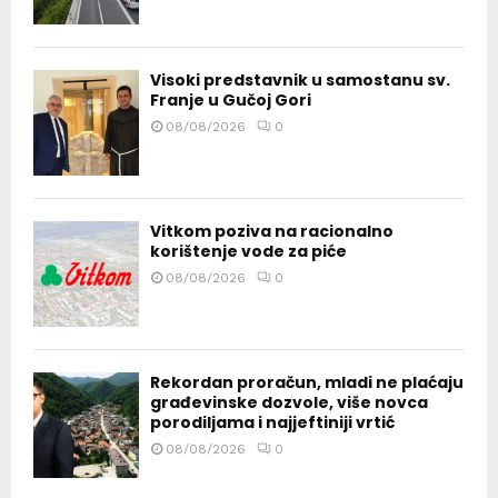
Visoki predstavnik u samostanu sv.
Franje u Gučoj Gori
08/08/2026
0
Vitkom poziva na racionalno
korištenje vode za piće
08/08/2026
0
Rekordan proračun, mladi ne plaćaju
građevinske dozvole, više novca
porodiljama i najjeftiniji vrtić
08/08/2026
0