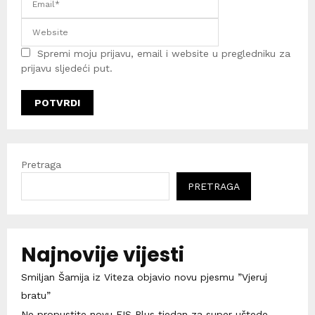
Spremi moju prijavu, email i website u pregledniku za
prijavu sljedeći put.
Pretraga
PRETRAGA
Najnovije vijesti
Smiljan Šamija iz Viteza objavio novu pjesmu ”Vjeruj
bratu”
Ne propustite novu FIS Plus tjedan za super uštede