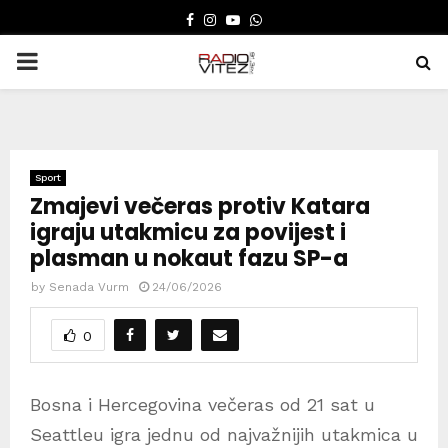
FACEBOOK
INSTAGRAM
YOUTUBE
WHATSAPP
PRIMARY
MENU
Sport
Zmajevi večeras protiv Katara
igraju utakmicu za povijest i
plasman u nokaut fazu SP-a
by
Senada Vurm
24/06/2026
0
Bosna i Hercegovina večeras od 21 sat u
Seattleu igra jednu od najvažnijih utakmica u