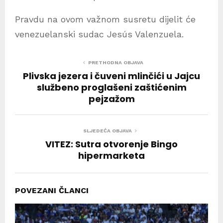
Pravdu na ovom važnom susretu dijelit će
venezuelanski sudac Jesús Valenzuela.
PRETHODNA OBJAVA
Plivska jezera i čuveni mlinčići u Jajcu
službeno proglašeni zaštićenim
pejzažom
SLJEDEĆA OBJAVA
VITEZ: Sutra otvorenje Bingo
hipermarketa
POVEZANI ČLANCI