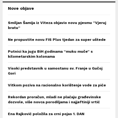
Nove objave
Smiljan Šamija iz Viteza objavio novu pjesmu ”Vjeruj
bratu”
Ne propustite novu FIS Plus tjedan za super uštede
Putnici ka jugu BiH godinama “muku muče” s
kilometarskim kolonama
Visoki predstavnik u samostanu sv. Franje u Gučoj
Gori
Vitkom poziva na racionalno korištenje vode za piće
Rekordan proračun, mladi ne plaćaju građevinske
dozvole, više novca porodiljama i najjeftiniji vrtić
Ena Rajković položila za crni pojas 1. DAN