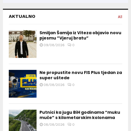
AKTUALNO
All
Smiljan Šamija iz Viteza objavio novu
pjesmu ”Vjeruj bratu”
09/08/2026
0
Ne propustite novu FIS Plus tjedan za
super uštede
08/08/2026
0
Putnici ka jugu BiH godinama “muku
muče” s kilometarskim kolonama
08/08/2026
0