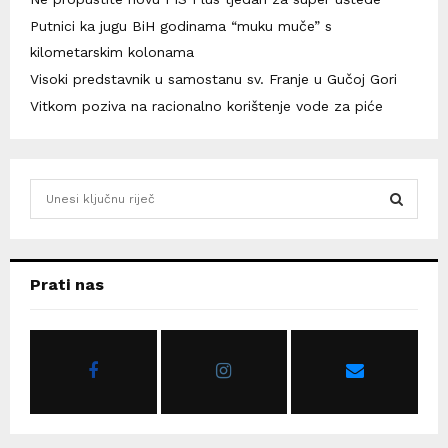
Putnici ka jugu BiH godinama “muku muče” s
kilometarskim kolonama
Visoki predstavnik u samostanu sv. Franje u Gučoj Gori
Vitkom poziva na racionalno korištenje vode za piće
S
e
a
S
r
c
E
Prati nas
h
f
A
o
r
R
:
C
H