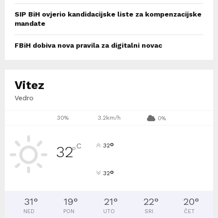
SIP BiH ovjerio kandidacijske liste za kompenzacijske
mandate
FBiH dobiva nova pravila za digitalni novac
Vitez
Vedro
30%
3.2km/h
0%
°
C
32
32
°
°
32
31
°
19
°
21
°
22
°
20
°
NED
PON
UTO
SRI
ČET