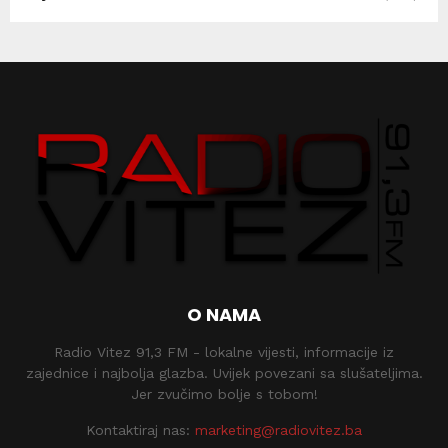
O NAMA
Radio Vitez 91,3 FM - lokalne vijesti, informacije iz
zajednice i najbolja glazba. Uvijek povezani sa slušateljima.
Jer zvučimo bolje s tobom!
Kontaktiraj nas:
marketing@radiovitez.ba