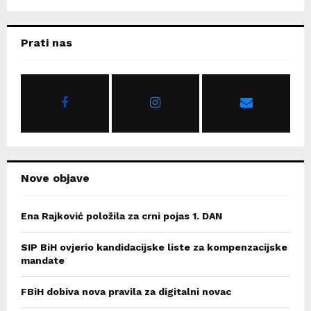
a
S
r
c
E
Prati nas
h
f
A
o
r
R
:
C
H
Nove objave
Ena Rajković položila za crni pojas 1. DAN
SIP BiH ovjerio kandidacijske liste za kompenzacijske
mandate
FBiH dobiva nova pravila za digitalni novac