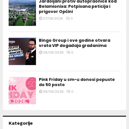
Jardoljani protiv autopraonice kod
Belamionixa: Potpisana peticija i
prigovor Općini
07/08/2026
0
Bingo Group i ove godine otvara
vrata VIP događaja građanima
06/08/2026
0
Pink Friday u cm-u donosi popuste
do 50 posto
06/08/2026
0
Kategorije