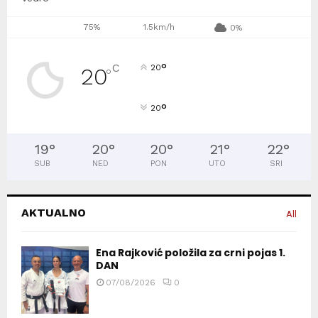
75%
1.5km/h
0%
°
C
20
20
°
°
20
19
°
20
°
20
°
21
°
22
°
SUB
NED
PON
UTO
SRI
AKTUALNO
All
Ena Rajković položila za crni pojas 1.
DAN
07/08/2026
0