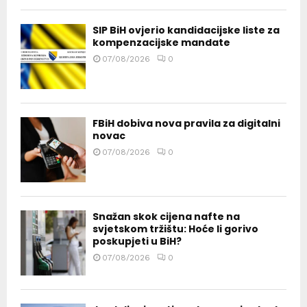
SIP BiH ovjerio kandidacijske liste za
kompenzacijske mandate
07/08/2026
0
FBiH dobiva nova pravila za digitalni
novac
07/08/2026
0
Snažan skok cijena nafte na
svjetskom tržištu: Hoće li gorivo
poskupjeti u BiH?
07/08/2026
0