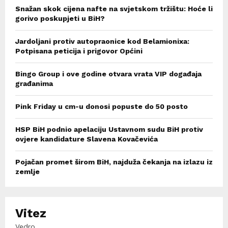
Snažan skok cijena nafte na svjetskom tržištu: Hoće li
gorivo poskupjeti u BiH?
Jardoljani protiv autopraonice kod Belamionixa:
Potpisana peticija i prigovor Općini
Bingo Group i ove godine otvara vrata VIP događaja
građanima
Pink Friday u cm-u donosi popuste do 50 posto
HSP BiH podnio apelaciju Ustavnom sudu BiH protiv
ovjere kandidature Slavena Kovačevića
Pojačan promet širom BiH, najduža čekanja na izlazu iz
zemlje
Vitez
Vedro