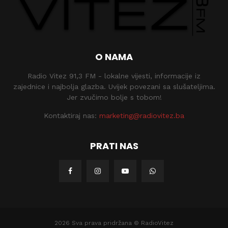
O NAMA
Radio Vitez 91,3 FM - lokalne vijesti, informacije iz
zajednice i najbolja glazba. Uvijek povezani sa slušateljima.
Jer zvučimo bolje s tobom!
Kontaktiraj nas:
marketing@radiovitez.ba
PRATI NAS
2026 Sva prava pridržana © RadioVitez