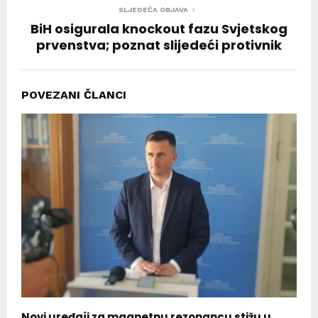
SLJEDEĆA OBJAVA
BiH osigurala knockout fazu Svjetskog
prvenstva; poznat slijedeći protivnik
POVEZANI ČLANCI
Novi uređaji za magnetnu rezonancu stižu u