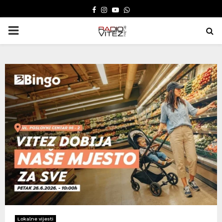
FACEBOOK
INSTAGRAM
YOUTUBE
WHATSAPP
PRIMARY
MENU
Lokalne vijesti