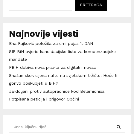
PRETRAGA
Najnovije vijesti
Ena Rajković položila za crni pojas 1. DAN
SIP BiH ovjerio kandidacijske liste za kompenzacijske
mandate
FBiH dobiva nova pravila za digitalni novac
Snažan skok cijena nafte na svjetskom tržištu: Hoće li
gorivo poskupjeti u BiH?
Jardoljani protiv autopraonice kod Belamionixa:
Potpisana peticija i prigovor Općini
S
e