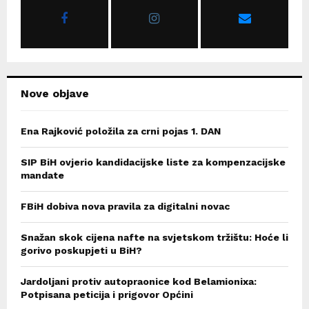
r
R
:
C
H
Nove objave
Ena Rajković položila za crni pojas 1. DAN
SIP BiH ovjerio kandidacijske liste za kompenzacijske
mandate
FBiH dobiva nova pravila za digitalni novac
Snažan skok cijena nafte na svjetskom tržištu: Hoće li
gorivo poskupjeti u BiH?
Jardoljani protiv autopraonice kod Belamionixa:
Potpisana peticija i prigovor Općini