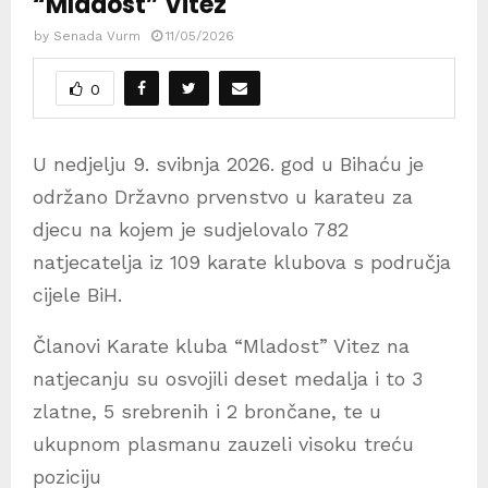
“Mladost” Vitez
by
Senada Vurm
11/05/2026
0
U nedjelju 9. svibnja 2026. god u Bihaću je
održano Državno prvenstvo u karateu za
djecu na kojem je sudjelovalo 782
natjecatelja iz 109 karate klubova s područja
cijele BiH.
Članovi Karate kluba “Mladost” Vitez na
natjecanju su osvojili deset medalja i to 3
zlatne, 5 srebrenih i 2 brončane, te u
ukupnom plasmanu zauzeli visoku treću
poziciju