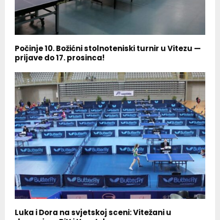
Počinje 10. Božićni stolnoteniski turnir u Vitezu —
prijave do 17. prosinca!
Luka i Dora na svjetskoj sceni: Vitežani u