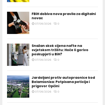
FBiH dobiva nova pravila za digitalni
novac
07/08/2026
0
Snažan skok cijena nafte na
svjetskom tržištu: Hoće li gorivo
poskupjeti u BiH?
07/08/2026
0
Jardoljani protiv autopraonice kod
Belamionixa: Potpisana peticija i
prigovor Općini
07/08/2026
0