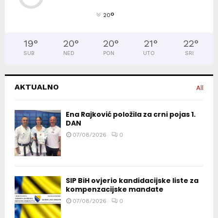
°
20
19
°
20
°
20
°
21
°
22
°
SUB
NED
PON
UTO
SRI
AKTUALNO
All
Ena Rajković položila za crni pojas 1.
DAN
07/08/2026
0
SIP BiH ovjerio kandidacijske liste za
kompenzacijske mandate
07/08/2026
0