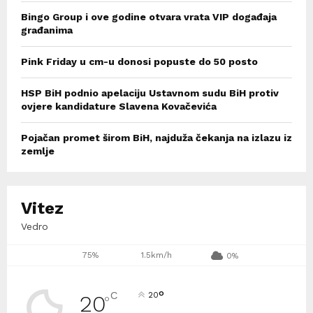
Bingo Group i ove godine otvara vrata VIP događaja
građanima
Pink Friday u cm-u donosi popuste do 50 posto
HSP BiH podnio apelaciju Ustavnom sudu BiH protiv
ovjere kandidature Slavena Kovačevića
Pojačan promet širom BiH, najduža čekanja na izlazu iz
zemlje
Vitez
Vedro
75%
1.5km/h
0%
°
C
20
20
°