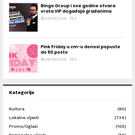
Bingo Group i ove godine otvara
vrata VIP događaja građanima
06/08/2026
0
Pink Friday u cm-u donosi popuste
do 50 posto
06/08/2026
0
Kategorije
Kultura
(60)
Lokalne vijesti
(734)
Promo/Oglasi
(100)
Regionalne vijesti
(50)