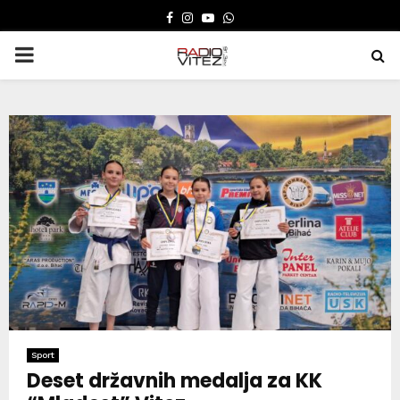
FACEBOOK
INSTAGRAM
YOUTUBE
WHATSAPP
PRIMARY
MENU
Sport
Deset državnih medalja za KK