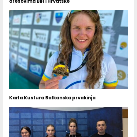
dresovima BiH i Hrvatske
Karla Kustura Balkanska prvakinja