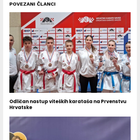
POVEZANI ČLANCI
Odličan nastup viteških karataša na Prvenstvu
Hrvatske