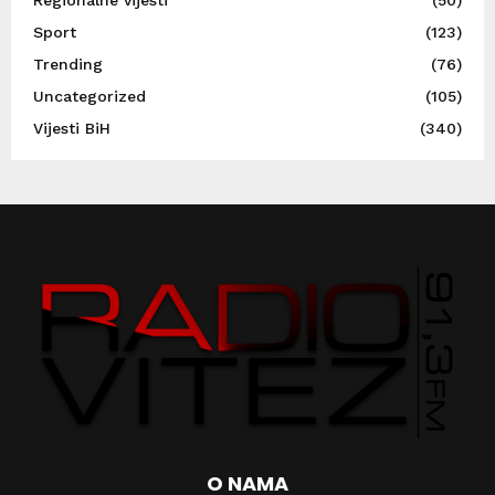
Sport
(123)
Trending
(76)
Uncategorized
(105)
Vijesti BiH
(340)
O NAMA