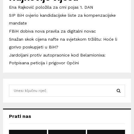
Ena Rajković položila za crni pojas 1. DAN
SIP BiH ovjerio kandidacijske liste za kompenzacijske
mandate
FBiH dobiva nova pravila za digitalni novac
Snažan skok cijena nafte na svjetskom tržištu: Hoće li
gorivo poskupjeti u BiH?
Jardoljani protiv autopraonice kod Belamionixa:
Potpisana peticija i prigovor Općini
S
e
a
S
r
c
E
Prati nas
h
f
A
o