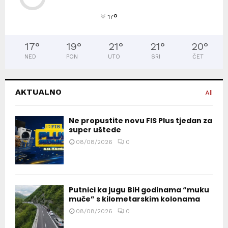
°
17
17
°
19
°
21
°
21
°
20
°
NED
PON
UTO
SRI
ČET
AKTUALNO
All
Ne propustite novu FIS Plus tjedan za
super uštede
08/08/2026
0
Putnici ka jugu BiH godinama “muku
muče” s kilometarskim kolonama
08/08/2026
0