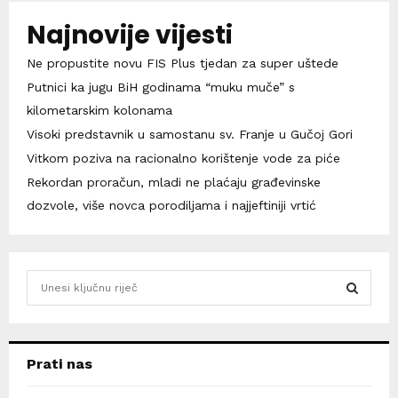
Najnovije vijesti
Ne propustite novu FIS Plus tjedan za super uštede
Putnici ka jugu BiH godinama “muku muče” s
kilometarskim kolonama
Visoki predstavnik u samostanu sv. Franje u Gučoj Gori
Vitkom poziva na racionalno korištenje vode za piće
Rekordan proračun, mladi ne plaćaju građevinske
dozvole, više novca porodiljama i najjeftiniji vrtić
S
e
a
S
r
c
E
Prati nas
h
f
A