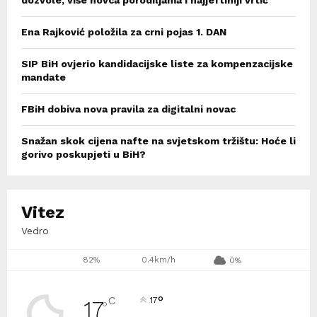
dozvole, više novca porodiljama i najjeftiniji vrtić
Ena Rajković položila za crni pojas 1. DAN
SIP BiH ovjerio kandidacijske liste za kompenzacijske
mandate
FBiH dobiva nova pravila za digitalni novac
Snažan skok cijena nafte na svjetskom tržištu: Hoće li
gorivo poskupjeti u BiH?
Vitez
Vedro
82%
0.4km/h
0%
°
C
17
17
°