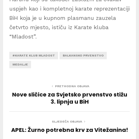
uspjeh kao i kompletnoj karate reprezentaciji
BiH koja je u kupnom plasmanu zauzela
četvrto mjesto, ističu iz Karate kluba
“Mladost”.
#KARATE KLUB MLADOST
BALKANSKO PRVENSTVO
MEDALJE
PRETHODNA OBJAVA
Nove sličice za Svjetsko prvenstvo stižu
3. lipnja u BiH
SLJEDEĆA OBJAVA
APEL: Žurno potrebna krv za Vitežanina!