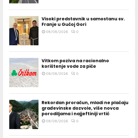
Visoki predstavnik u samostanu sv.
Franje u Gučoj Gori
08/08/2026
0
Vitkom poziva na racionalno
korištenje vode za piće
08/08/2026
0
Rekordan proračun, mladi ne plaćaju
građevinske dozvole, više novca
porodiljama i najjeftiniji vrtić
08/08/2026
0