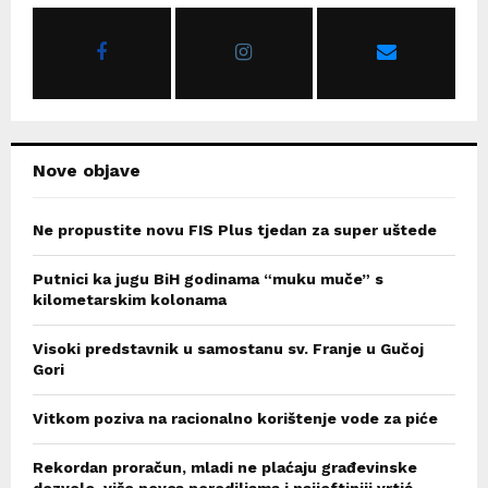
o
r
R
:
C
H
Nove objave
Ne propustite novu FIS Plus tjedan za super uštede
Putnici ka jugu BiH godinama “muku muče” s
kilometarskim kolonama
Visoki predstavnik u samostanu sv. Franje u Gučoj
Gori
Vitkom poziva na racionalno korištenje vode za piće
Rekordan proračun, mladi ne plaćaju građevinske