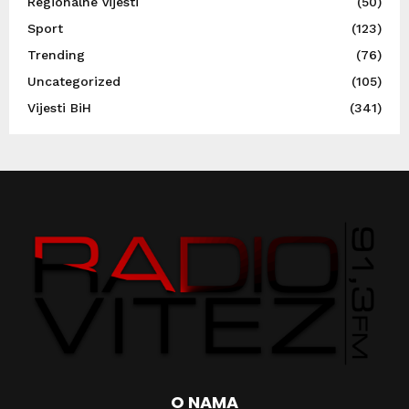
Regionalne vijesti
(50)
Sport
(123)
Trending
(76)
Uncategorized
(105)
Vijesti BiH
(341)
O NAMA