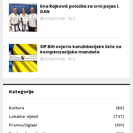
Ena Rajković položila za crni pojas 1.
DAN
07/08/2026
0
SIP BiH ovjerio kandidacijske liste za
kompenzacijske mandate
07/08/2026
0
Kategorije
Kultura
(60)
Lokalne vijesti
(737)
Promo/Oglasi
(101)