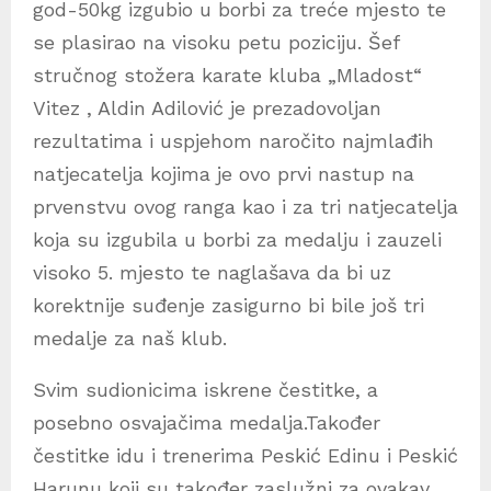
god-50kg izgubio u borbi za treće mjesto te
se plasirao na visoku petu poziciju. Šef
stručnog stožera karate kluba „Mladost“
Vitez , Aldin Adilović je prezadovoljan
rezultatima i uspjehom naročito najmlađih
natjecatelja kojima je ovo prvi nastup na
prvenstvu ovog ranga kao i za tri natjecatelja
koja su izgubila u borbi za medalju i zauzeli
visoko 5. mjesto te naglašava da bi uz
korektnije suđenje zasigurno bi bile još tri
medalje za naš klub.
Svim sudionicima iskrene čestitke, a
posebno osvajačima medalja.Također
čestitke idu i trenerima Peskić Edinu i Peskić
Harunu koji su također zaslužni za ovakav