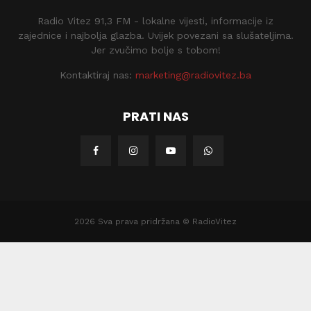
Radio Vitez 91,3 FM - lokalne vijesti, informacije iz
zajednice i najbolja glazba. Uvijek povezani sa slušateljima.
Jer zvučimo bolje s tobom!
Kontaktiraj nas:
marketing@radiovitez.ba
PRATI NAS
2026 Sva prava pridržana © RadioVitez