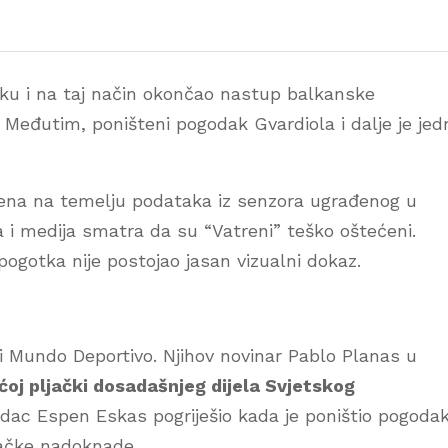
tsku i na taj način okončao nastup balkanske
 Međutim, poništeni pogodak Gvardiola i dalje je jed
esena na temelju podataka iz senzora ugrađenog u
a i medija smatra da su “Vatreni” teško oštećeni.
ogotka nije postojao jasan vizualni dokaz.
i Mundo Deportivo. Njihov novinar Pablo Planas u
ćoj pljački dosadašnjeg dijela Svjetskog
udac Espen Eskas pogriješio kada je poništio pogoda
dačke nadoknade.