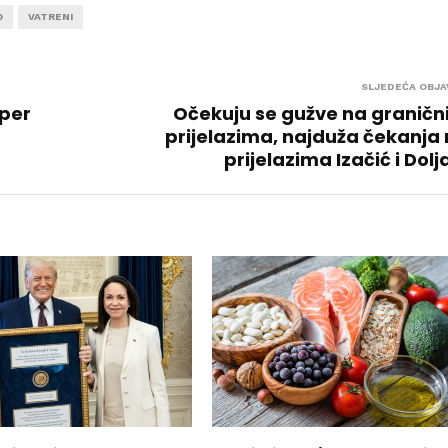
O
VATRENI
SLJEDEĆA OBJA
uper
Očekuju se gužve na granič
prijelazima, najduža čekanja
prijelazima Izačić i Dolj