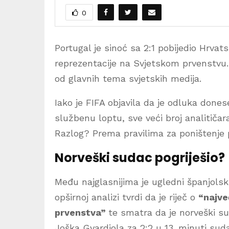
0
Portugal je sinoć sa 2:1 pobijedio Hrva
reprezentacije na Svjetskom prvenstvu.
od glavnih tema svjetskih medija.
Iako je FIFA objavila da je odluka don
službenu loptu, sve veći broj analitičar
Razlog? Prema pravilima za poništenje p
Norveški sudac pogriješio?
Među najglasnijima je ugledni španjolsk
opširnoj analizi tvrdi da je riječ o
“najve
prvenstva”
te smatra da je norveški s
Joška Gvardiola za 2:2 u 13. minuti su