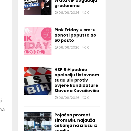
vrata VIP događaja
građanima
06/08/2026
0
Pink Friday u cm-u
donosi popuste do
50 posto
06/08/2026
0
HSP BiH podnio
apelaciju Ustavnom
sudu BiH protiv
ovjere kandidature
Slavena Kovačevića
06/08/2026
0
i
na
Pojačan promet
širom BiH, najduža
čekanja na izlazu iz
zemlje