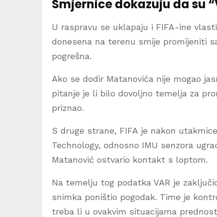
Smjernice dokazuju da su “
U raspravu se uklapaju i FIFA-ine vlas
donesena na terenu smije promijeniti sa
pogrešna.
Ako se dodir Matanovića nije mogao jas
pitanje je li bilo dovoljno temelja za pr
priznao.
S druge strane, FIFA je nakon utakmice
Technology, odnosno IMU senzora ugrađe
Matanović ostvario kontakt s loptom.
Na temelju tog podatka VAR je zaključio
snimka poništio pogodak. Time je kontro
treba li u ovakvim situacijama prednost 