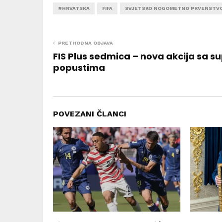
#HRVATSKA
FIFA
SVJETSKO NOGOMETNO PRVENSTV
PRETHODNA OBJAVA
FIS Plus sedmica – nova akcija sa s
popustima
POVEZANI ČLANCI