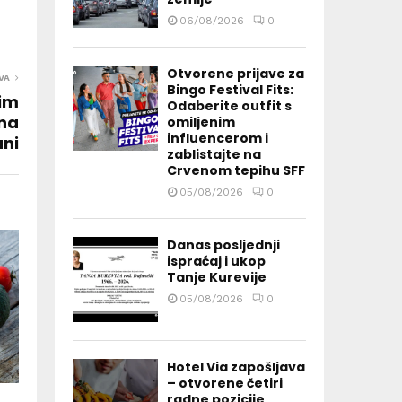
06/08/2026
0
Otvorene prijave za
VA
Bingo Festival Fits:
nim
Odaberite outfit s
 na
omiljenim
influencerom i
ani
zablistajte na
Crvenom tepihu SFF
05/08/2026
0
Danas posljednji
ispraćaj i ukop
Tanje Kurevije
05/08/2026
0
Hotel Via zapošljava
– otvorene četiri
radne pozicije