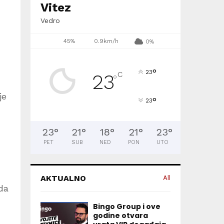
Vitez
Vedro
45%
0.9km/h
0%
°
23
C
23
°
je
°
23
23
°
21
°
18
°
21
°
23
°
PET
SUB
NED
PON
UTO
AKTUALNO
All
da
Bingo Group i ove
godine otvara