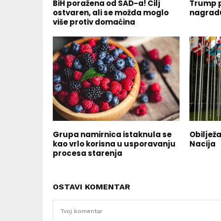
BiH poražena od SAD-a! Cilj
Trump p
ostvaren, ali se možda moglo
nagradu
više protiv domaćina
Grupa namirnica istaknula se
Obiljež
kao vrlo korisna u usporavanju
Nacija
procesa starenja
OSTAVI KOMENTAR