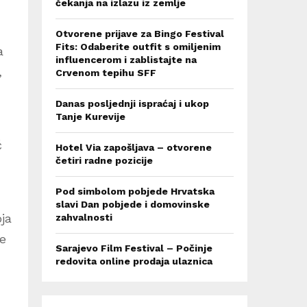
čekanja na izlazu iz zemlje
Otvorene prijave za Bingo Festival
Fits: Odaberite outfit s omiljenim
a
influencerom i zablistajte na
,
Crvenom tepihu SFF
Danas posljednji ispraćaj i ukop
Tanje Kurevije
ć
Hotel Via zapošljava – otvorene
četiri radne pozicije
Pod simbolom pobjede Hrvatska
slavi Dan pobjede i domovinske
ja
zahvalnosti
je
Sarajevo Film Festival – Počinje
redovita online prodaja ulaznica