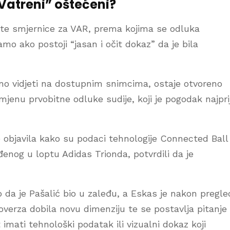
Vatreni” oštećeni?
tite smjernice za VAR, prema kojima se odluka
mo ako postoji “jasan i očit dokaz” da je bila
no vidjeti na dostupnim snimcima, ostaje otvoreno
omjenu prvobitne odluke sudije, koji je pogodak najpri
 objavila kako su podaci tehnologije Connected Ball
nog u loptu Adidas Trionda, potvrdili da je
 da je Pašalić bio u zaleđu, a Eskas je nakon pregle
verza dobila novu dimenziju te se postavlja pitanje
imati tehnološki podatak ili vizualni dokaz koji