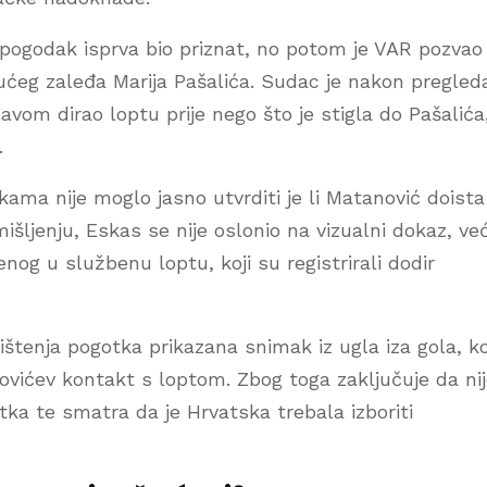
 pogodak isprva bio priznat, no potom je VAR pozvao
ćeg zaleđa Marija Pašalića. Sudac je nakon pregled
avom dirao loptu prije nego što je stigla do Pašalića
.
kama nije moglo jasno utvrditi je li Matanović doista
šljenju, Eskas se nije oslonio na vizualni dokaz, ve
g u službenu loptu, koji su registrirali dodir
štenja pogotka prikazana snimak iz ugla iza gola, ko
ovićev kontakt s loptom. Zbog toga zaključuje da ni
tka te smatra da je Hrvatska trebala izboriti