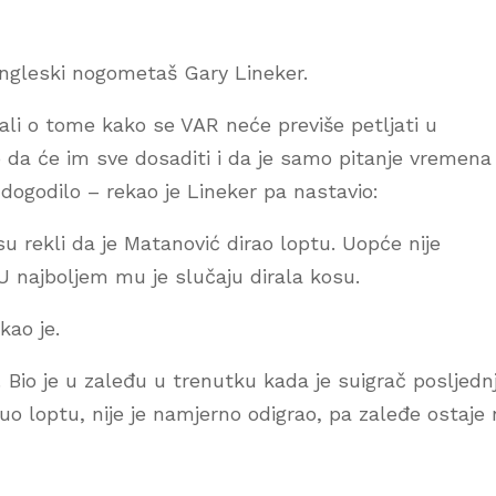
 engleski nogometaš Gary Lineker.
ali o tome kako se VAR neće previše petljati u
 da će im sve dosaditi i da je samo pitanje vremena
 dogodilo – rekao je Lineker pa nastavio:
u rekli da je Matanović dirao loptu. Uopće nije
 U najboljem mu je slučaju dirala kosu.
kao je.
Bio je u zaleđu u trenutku kada je suigrač posljednj
uo loptu, nije je namjerno odigrao, pa zaleđe ostaje 