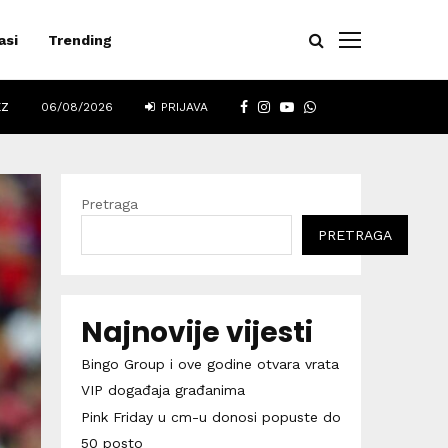
asi
Trending
FACEBOOK
INSTAGRAM
YOUTUBE
WHATSAPP
EZ
06/08/2026
PRIJAVA
Pretraga
PRETRAGA
Najnovije vijesti
Bingo Group i ove godine otvara vrata
VIP događaja građanima
Pink Friday u cm-u donosi popuste do
50 posto