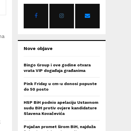
o
r
R
:
C
H
na
Nove objave
Bingo Group i ove godine otvara
vrata VIP događaja građanima
Pink Friday u cm-u donosi popuste
do 50 posto
HSP BiH podnio apelaciju Ustavnom
sudu BiH protiv ovjere kandidature
Slavena Kovačevića
k
Pojačan promet širom BiH, najduža