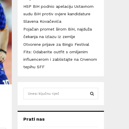
HSP BiH podnio apelaciju Ustavnom
sudu BiH protiv ovjere kandidature
Slavena Kovačevića
Pojačan promet širom BiH, najduža
čekanja na izlazu iz zemlje
Otvorene prijave za Bingo Festival
Fits: Odaberite outfit s omiljenim
influencerom i zablistajte na Crvenom
tepihu SFF
S
e
a
S
r
c
E
Prati nas
h
f
A