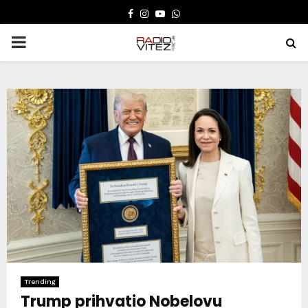
FACEBOOK
INSTAGRAM
YOUTUBE
WHATSAPP
PRIMARY
MENU
Trending
Trump prihvatio Nobelovu