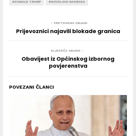
#DONALD TRUMP
#NOVELOVA NAGRADA
PRETHODNA OBJAVA
Prijevoznici najavili blokade granica
SLJEDEĆA OBJAVA
Obavijest iz Općinskog izbornog
povjerenstva
POVEZANI ČLANCI