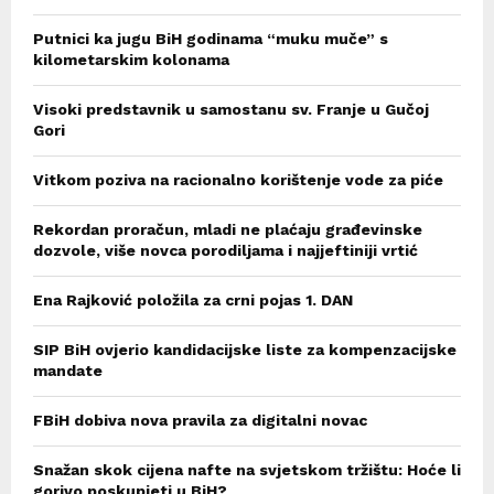
Putnici ka jugu BiH godinama “muku muče” s
kilometarskim kolonama
Visoki predstavnik u samostanu sv. Franje u Gučoj
Gori
Vitkom poziva na racionalno korištenje vode za piće
Rekordan proračun, mladi ne plaćaju građevinske
dozvole, više novca porodiljama i najjeftiniji vrtić
Ena Rajković položila za crni pojas 1. DAN
SIP BiH ovjerio kandidacijske liste za kompenzacijske
mandate
FBiH dobiva nova pravila za digitalni novac
Snažan skok cijena nafte na svjetskom tržištu: Hoće li
gorivo poskupjeti u BiH?