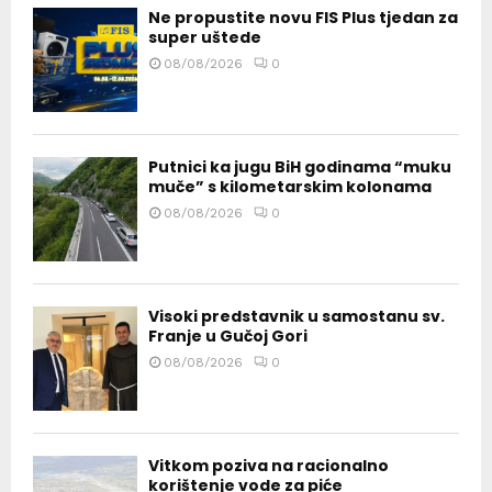
Ne propustite novu FIS Plus tjedan za
super uštede
08/08/2026
0
Putnici ka jugu BiH godinama “muku
muče” s kilometarskim kolonama
08/08/2026
0
Visoki predstavnik u samostanu sv.
Franje u Gučoj Gori
08/08/2026
0
Vitkom poziva na racionalno
korištenje vode za piće