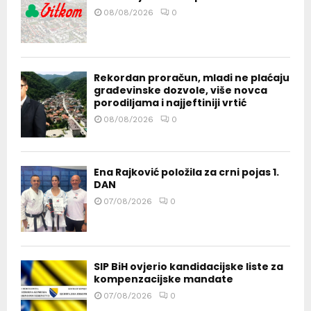
08/08/2026
0
Rekordan proračun, mladi ne plaćaju
građevinske dozvole, više novca
porodiljama i najjeftiniji vrtić
08/08/2026
0
Ena Rajković položila za crni pojas 1.
DAN
07/08/2026
0
SIP BiH ovjerio kandidacijske liste za
kompenzacijske mandate
07/08/2026
0