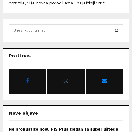
dozvole, više novca porodiljama i najjeftiniji vrtić
S
e
a
S
r
c
E
Prati nas
h
f
A
o
r
R
:
C
H
Nove objave
Ne propustite novu FIS Plus tjedan za super uštede