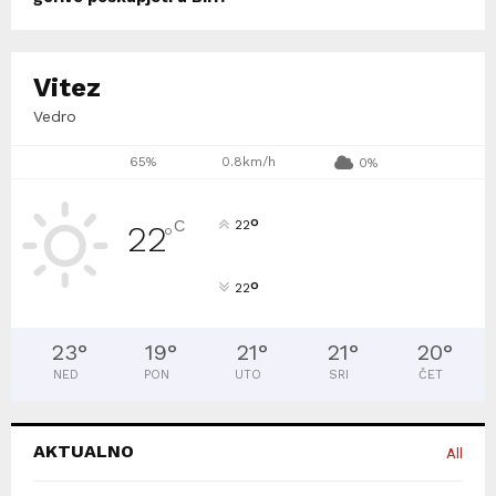
Vitez
Vedro
65%
0.8km/h
0%
°
C
22
22
°
°
22
23
°
19
°
21
°
21
°
20
°
NED
PON
UTO
SRI
ČET
AKTUALNO
All