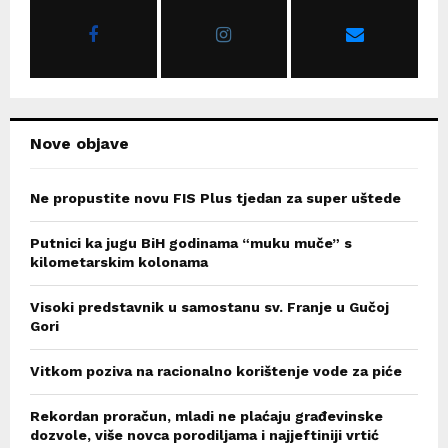
r
R
:
C
H
Nove objave
Ne propustite novu FIS Plus tjedan za super uštede
Putnici ka jugu BiH godinama “muku muče” s
kilometarskim kolonama
Visoki predstavnik u samostanu sv. Franje u Gučoj
Gori
Vitkom poziva na racionalno korištenje vode za piće
Rekordan proračun, mladi ne plaćaju građevinske
dozvole, više novca porodiljama i najjeftiniji vrtić