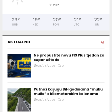
°
29
29
°
19
°
20
°
21
°
22
°
SUB
NED
PON
UTO
SRI
AKTUALNO
All
Ne propustite novu FIS Plus tjedan za
super uštede
08/08/2026
0
Putnici ka jugu BiH godinama “muku
muče” s kilometarskim kolonama
08/08/2026
0