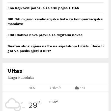
Ena Rajković položila za crni pojas 1. DAN
SIP BiH ovjerio kandidacijske liste za kompenzacijske
mandate
FBiH dobiva nova pravila za digitalni novac
Snažan skok cijena nafte na svjetskom tržištu: Hoće li
gorivo poskupjeti u BiH?
Vitez
Blaga Naoblaka
45%
3.4km/h
17%
°
C
29
29
°