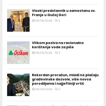
Visoki predstavnik u samostanu sv.
Franje u Gučoj Gori
08/08/2026
0
Vitkom poziva na racionalno
korištenje vode za piće
08/08/2026
0
Rekordan proračun, mladi ne plaćaju
građevinske dozvole, više novca
porodiljama i najjeftiniji vrtić
08/08/2026
0