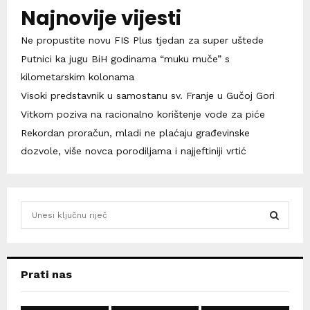
Najnovije vijesti
Ne propustite novu FIS Plus tjedan za super uštede
Putnici ka jugu BiH godinama “muku muče” s
kilometarskim kolonama
Visoki predstavnik u samostanu sv. Franje u Gučoj Gori
Vitkom poziva na racionalno korištenje vode za piće
Rekordan proračun, mladi ne plaćaju građevinske
dozvole, više novca porodiljama i najjeftiniji vrtić
S
e
a
S
r
c
E
Prati nas
h
f
A
o