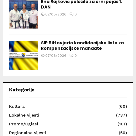
Ena Rajković položila za crni pojas 1.
DAN
07/08/2026
0
SIP BiH ovjerio kandidacijske liste za
kompenzacijske mandate
07/08/2026
0
Kategorije
Kultura
(60)
Lokalne vijesti
(737)
Promo/Oglasi
(101)
Regionalne vijesti
(50)