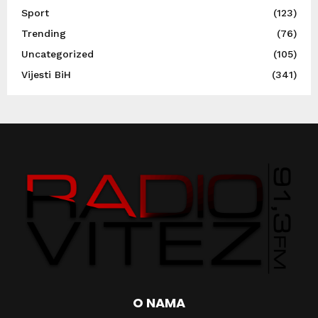
Sport
(123)
Trending
(76)
Uncategorized
(105)
Vijesti BiH
(341)
O NAMA