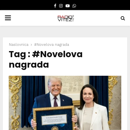
FACEBOOK
INSTAGRAM
YOUTUBE
WHATSAPP
PRIMARY
MENU
Naslovnica
#Novelova nagrada
Tag : #Novelova
nagrada