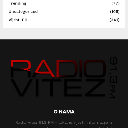
Trending
(77)
Uncategorized
(105)
Vijesti BiH
(341)
O NAMA
Radio Vitez 91,3 FM - lokalne vijesti, informacije iz