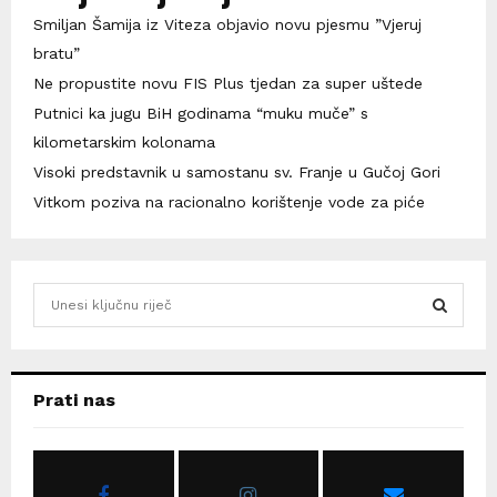
Smiljan Šamija iz Viteza objavio novu pjesmu ”Vjeruj
bratu”
Ne propustite novu FIS Plus tjedan za super uštede
Putnici ka jugu BiH godinama “muku muče” s
kilometarskim kolonama
Visoki predstavnik u samostanu sv. Franje u Gučoj Gori
Vitkom poziva na racionalno korištenje vode za piće
S
e
a
S
r
c
E
Prati nas
h
f
A
o
r
R