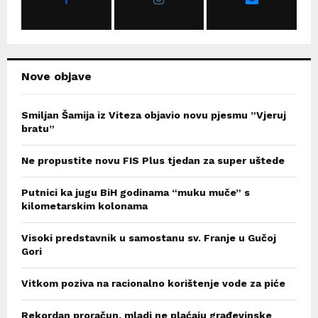
:
C
H
Nove objave
Smiljan Šamija iz Viteza objavio novu pjesmu ”Vjeruj
bratu”
Ne propustite novu FIS Plus tjedan za super uštede
Putnici ka jugu BiH godinama “muku muče” s
kilometarskim kolonama
Visoki predstavnik u samostanu sv. Franje u Gučoj
Gori
Vitkom poziva na racionalno korištenje vode za piće
Rekordan proračun, mladi ne plaćaju građevinske