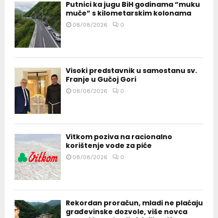
Putnici ka jugu BiH godinama “muku
muče” s kilometarskim kolonama
08/08/2026
0
Visoki predstavnik u samostanu sv.
Franje u Gučoj Gori
08/08/2026
0
Vitkom poziva na racionalno
korištenje vode za piće
08/08/2026
0
Rekordan proračun, mladi ne plaćaju
građevinske dozvole, više novca