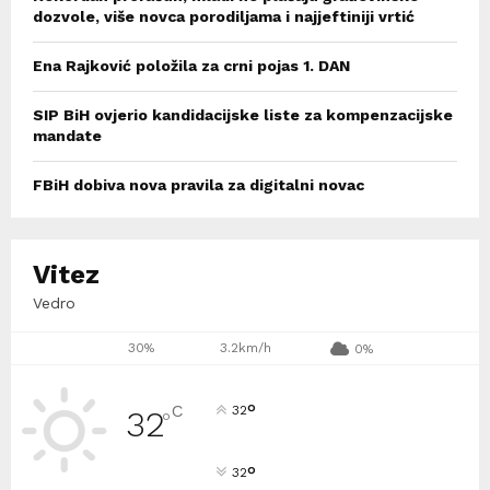
dozvole, više novca porodiljama i najjeftiniji vrtić
Ena Rajković položila za crni pojas 1. DAN
SIP BiH ovjerio kandidacijske liste za kompenzacijske
mandate
FBiH dobiva nova pravila za digitalni novac
Vitez
Vedro
30%
3.2km/h
0%
°
C
32
32
°
°
32