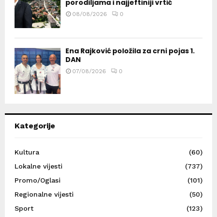
porodiljama i najjeftiniji vrtić
08/08/2026
0
Ena Rajković položila za crni pojas 1.
DAN
07/08/2026
0
Kategorije
Kultura
(60)
Lokalne vijesti
(737)
Promo/Oglasi
(101)
Regionalne vijesti
(50)
Sport
(123)