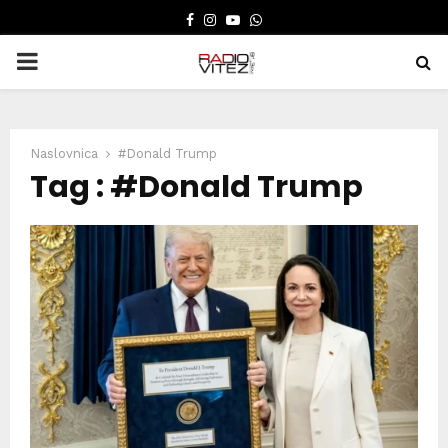
FACEBOOK
INSTAGRAM
YOUTUBE
WHATSAPP
PRIMARY
MENU
Naslovnica
#Donald Trump
Tag : #Donald Trump