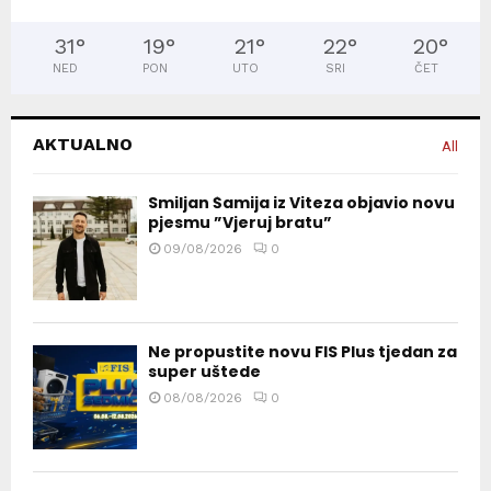
31
°
19
°
21
°
22
°
20
°
NED
PON
UTO
SRI
ČET
AKTUALNO
All
Smiljan Šamija iz Viteza objavio novu
pjesmu ”Vjeruj bratu”
09/08/2026
0
Ne propustite novu FIS Plus tjedan za
super uštede
08/08/2026
0