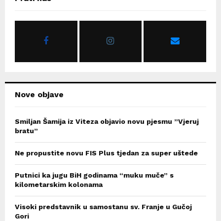
h
f
A
o
r
R
:
C
H
Nove objave
Smiljan Šamija iz Viteza objavio novu pjesmu ”Vjeruj
bratu”
Ne propustite novu FIS Plus tjedan za super uštede
Putnici ka jugu BiH godinama “muku muče” s
kilometarskim kolonama
Visoki predstavnik u samostanu sv. Franje u Gučoj
Gori