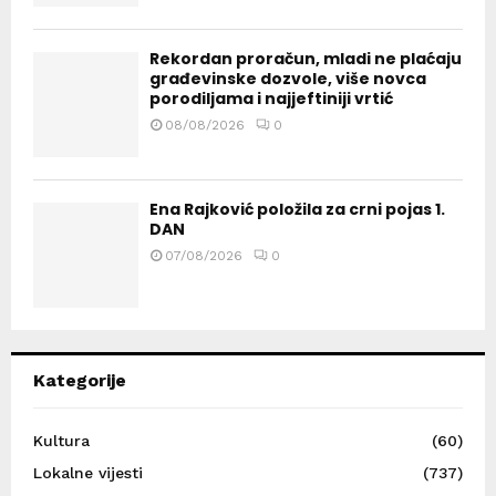
Rekordan proračun, mladi ne plaćaju
građevinske dozvole, više novca
porodiljama i najjeftiniji vrtić
08/08/2026
0
Ena Rajković položila za crni pojas 1.
DAN
07/08/2026
0
Kategorije
Kultura
(60)
Lokalne vijesti
(737)