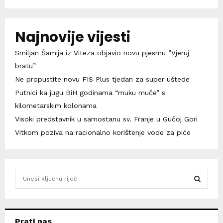
Najnovije vijesti
Smiljan Šamija iz Viteza objavio novu pjesmu ”Vjeruj
bratu”
Ne propustite novu FIS Plus tjedan za super uštede
Putnici ka jugu BiH godinama “muku muče” s
kilometarskim kolonama
Visoki predstavnik u samostanu sv. Franje u Gučoj Gori
Vitkom poziva na racionalno korištenje vode za piće
S
e
a
S
r
c
E
Prati nas