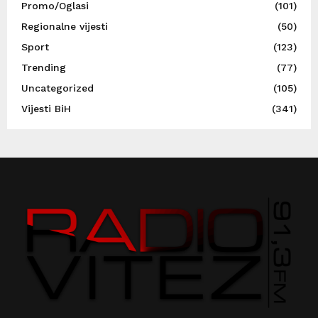
Promo/Oglasi
(101)
Regionalne vijesti
(50)
Sport
(123)
Trending
(77)
Uncategorized
(105)
Vijesti BiH
(341)