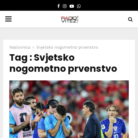
FACEBOOK
INSTAGRAM
YOUTUBE
WHATSAPP
PRIMARY
MENU
Naslovnica
Svjetsko nogometno prvenstvo
Tag : Svjetsko
nogometno prvenstvo