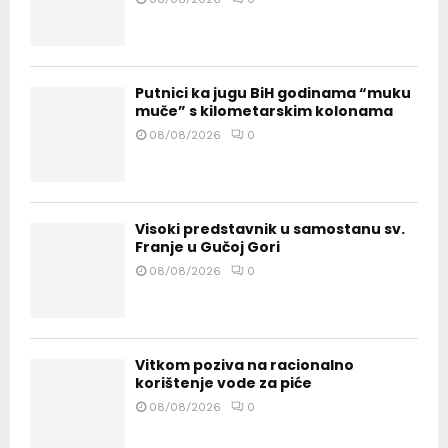
Putnici ka jugu BiH godinama “muku
muče” s kilometarskim kolonama
08/08/2026
0
Visoki predstavnik u samostanu sv.
Franje u Gučoj Gori
08/08/2026
0
Vitkom poziva na racionalno
korištenje vode za piće
08/08/2026
0