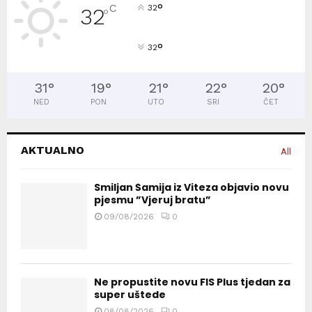
°
C
32
32
°
°
32
31
°
19
°
21
°
22
°
20
°
NED
PON
UTO
SRI
ČET
AKTUALNO
All
Smiljan Šamija iz Viteza objavio novu
pjesmu ”Vjeruj bratu”
09/08/2026
0
Ne propustite novu FIS Plus tjedan za
super uštede
08/08/2026
0