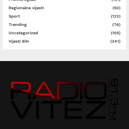
Regionalne vijesti
(50)
Sport
(123)
Trending
(76)
Uncategorized
(105)
Vijesti BiH
(341)