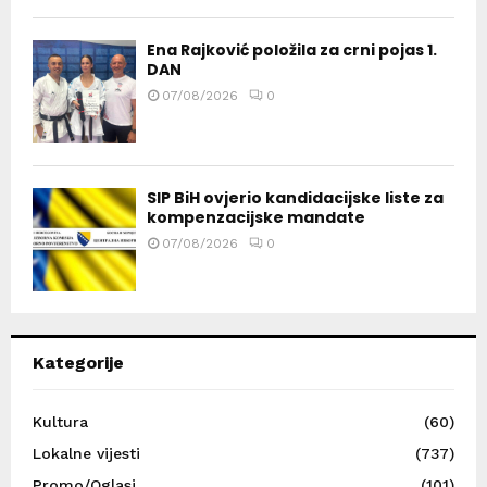
Ena Rajković položila za crni pojas 1.
DAN
07/08/2026
0
SIP BiH ovjerio kandidacijske liste za
kompenzacijske mandate
07/08/2026
0
Kategorije
Kultura
(60)
Lokalne vijesti
(737)
Promo/Oglasi
(101)