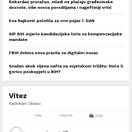
Rekordan proračun, mladi ne plaćaju građevinske
dozvole, više novca porodiljama i najjeftiniji vrtić
Ena Rajković položila za crni pojas 1. DAN
SIP BiH ovjerio kandidacijske liste za kompenzacijske
mandate
FBiH dobiva nova pravila za digitalni novac
Snažan skok cijena nafte na svjetskom tržištu: Hoće li
gorivo poskupjeti u BiH?
Vitez
Raštrkani Oblaci
76%
1.4km/h
50%