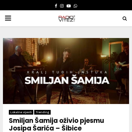
FACEBOOK
INSTAGRAM
YOUTUBE
WHATSAPP
PRIMARY
MENU
Lokalne vijesti
Trending
Smiljan Šamija oživio pjesmu
Josipa Šarića – Šibice