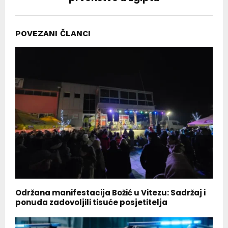
POVEZANI ČLANCI
Održana manifestacija Božić u Vitezu: Sadržaj i
ponuda zadovoljili tisuće posjetitelja