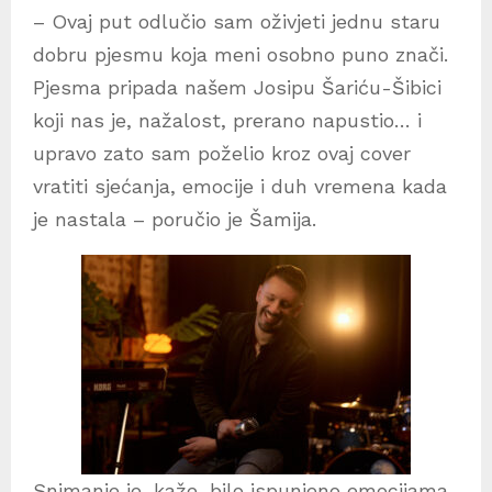
– Ovaj put odlučio sam oživjeti jednu staru
dobru pjesmu koja meni osobno puno znači.
Pjesma pripada našem Josipu Šariću-Šibici
koji nas je, nažalost, prerano napustio… i
upravo zato sam poželio kroz ovaj cover
vratiti sjećanja, emocije i duh vremena kada
je nastala – poručio je Šamija.
Snimanje je, kaže, bilo ispunjeno emocijama,