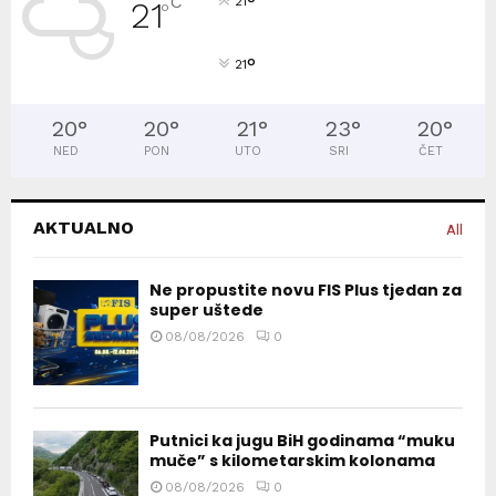
°
C
21
21
°
°
21
20
°
20
°
21
°
23
°
20
°
NED
PON
UTO
SRI
ČET
AKTUALNO
All
Ne propustite novu FIS Plus tjedan za
super uštede
08/08/2026
0
Putnici ka jugu BiH godinama “muku
muče” s kilometarskim kolonama
08/08/2026
0