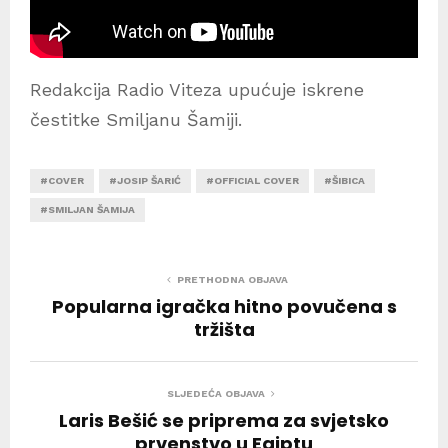
Redakcija Radio Viteza upućuje iskrene
čestitke Smiljanu Šamiji.
#COVER
#JOSIP ŠARIĆ
#OFFICIAL COVER
#ŠIBICA
#SMILJAN ŠAMIJA
PRETHODNA OBJAVA
Popularna igračka hitno povučena s
tržišta
SLJEDEĆA OBJAVA
Laris Bešić se priprema za svjetsko
prvenstvo u Egiptu