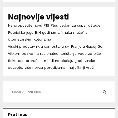
Najnovije vijesti
Ne propustite novu FIS Plus tjedan za super uštede
Putnici ka jugu BiH godinama “muku muče” s
kilometarskim kolonama
Visoki predstavnik u samostanu sv. Franje u Gučoj Gori
Vitkom poziva na racionalno korištenje vode za piće
Rekordan proračun, mladi ne plaćaju građevinske
dozvole, više novca porodiljama i najjeftiniji vrtić
S
e
a
S
r
c
E
Prati nas
h