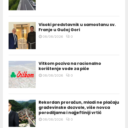
Visoki predstavnik u samostanu sv.
Franje u Gučoj Gori
08/08/2026
0
Vitkom poziva na racionalno
korištenje vode za piće
08/08/2026
0
Rekordan proračun, mladi ne plaćaju
građevinske dozvole, više novca
porodiljama i najjeftiniji vrtić
08/08/2026
0