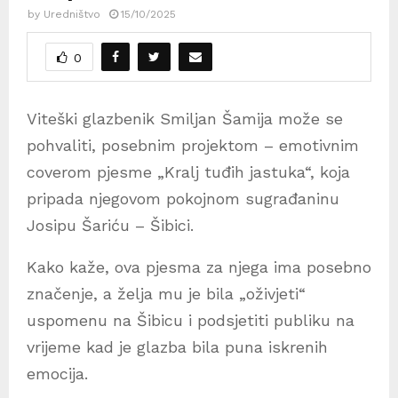
by
Uredništvo
15/10/2025
0
Viteški glazbenik Smiljan Šamija može se
pohvaliti, posebnim projektom – emotivnim
coverom pjesme „Kralj tuđih jastuka“, koja
pripada njegovom pokojnom sugrađaninu
Josipu Šariću – Šibici.
Kako kaže, ova pjesma za njega ima posebno
značenje, a želja mu je bila „oživjeti“
uspomenu na Šibicu i podsjetiti publiku na
vrijeme kad je glazba bila puna iskrenih
emocija.