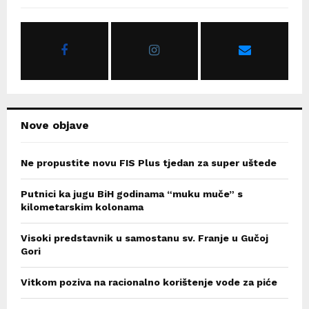
f
A
o
r
R
:
C
H
Nove objave
Ne propustite novu FIS Plus tjedan za super uštede
Putnici ka jugu BiH godinama “muku muče” s
kilometarskim kolonama
Visoki predstavnik u samostanu sv. Franje u Gučoj
Gori
Vitkom poziva na racionalno korištenje vode za piće