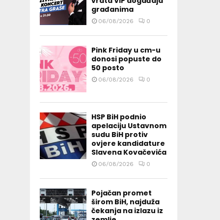
vrata VIP događaja
građanima
06/08/2026
0
Pink Friday u cm-u
donosi popuste do
50 posto
06/08/2026
0
HSP BiH podnio
apelaciju Ustavnom
sudu BiH protiv
ovjere kandidature
Slavena Kovačevića
06/08/2026
0
Pojačan promet
širom BiH, najduža
čekanja na izlazu iz
zemlje