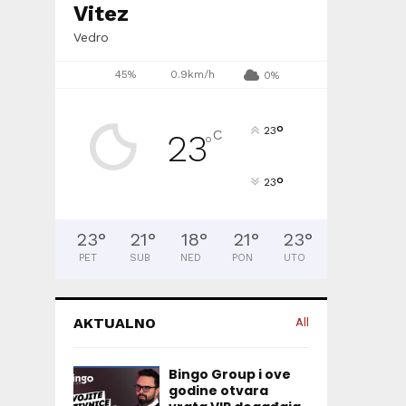
Vitez
Vedro
45%
0.9km/h
0%
°
23
C
23
°
°
23
23
°
21
°
18
°
21
°
23
°
PET
SUB
NED
PON
UTO
AKTUALNO
All
Bingo Group i ove
godine otvara