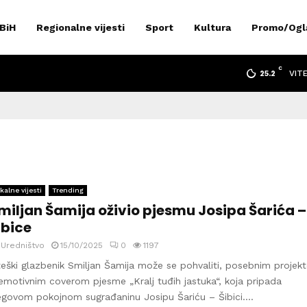
 BiH
Regionalne vijesti
Sport
Kultura
Promo/Ogl
C
VIT
25.2
a
kalne vijesti
Trending
miljan Šamija oživio pjesmu Josipa Šarića –
ibice
y
Uredništvo
15/10/2025
0
1197
teški glazbenik Smiljan Šamija može se pohvaliti, posebnim projek
emotivnim coverom pjesme „Kralj tuđih jastuka“, koja pripada
egovom pokojnom sugrađaninu Josipu Šariću – Šibici....