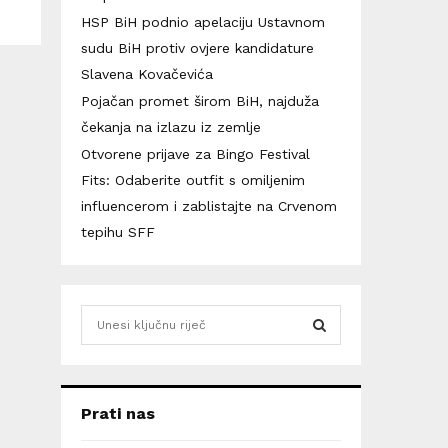
HSP BiH podnio apelaciju Ustavnom
sudu BiH protiv ovjere kandidature
Slavena Kovačevića
Pojačan promet širom BiH, najduža
čekanja na izlazu iz zemlje
Otvorene prijave za Bingo Festival
Fits: Odaberite outfit s omiljenim
influencerom i zablistajte na Crvenom
tepihu SFF
S
e
a
S
r
c
E
Prati nas
h
f
A