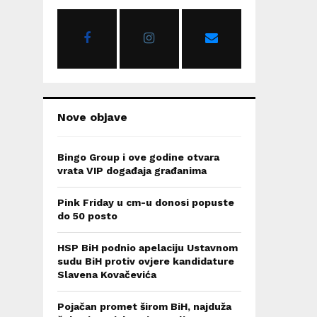
o
r
R
:
C
H
Nove objave
Bingo Group i ove godine otvara
vrata VIP događaja građanima
Pink Friday u cm-u donosi popuste
do 50 posto
HSP BiH podnio apelaciju Ustavnom
sudu BiH protiv ovjere kandidature
Slavena Kovačevića
Pojačan promet širom BiH, najduža