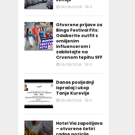
06/08/2026
0
Otvorene prijave za
Bingo Festival Fits:
Odaberite outfit s
omiljenim
influencerom i
zablistajte na
Crvenom tepihu SFF
05/08/2026
0
Danas posljednji
ispraćaj i ukop
Tanje Kurevije
05/08/2026
0
Hotel Via zapošljava
– otvorene četiri
radne pozicije