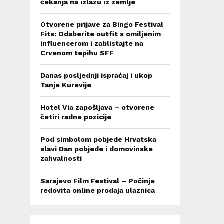
čekanja na izlazu iz zemlje
Otvorene prijave za Bingo Festival
Fits: Odaberite outfit s omiljenim
influencerom i zablistajte na
Crvenom tepihu SFF
Danas posljednji ispraćaj i ukop
Tanje Kurevije
Hotel Via zapošljava – otvorene
četiri radne pozicije
Pod simbolom pobjede Hrvatska
slavi Dan pobjede i domovinske
zahvalnosti
Sarajevo Film Festival – Počinje
redovita online prodaja ulaznica