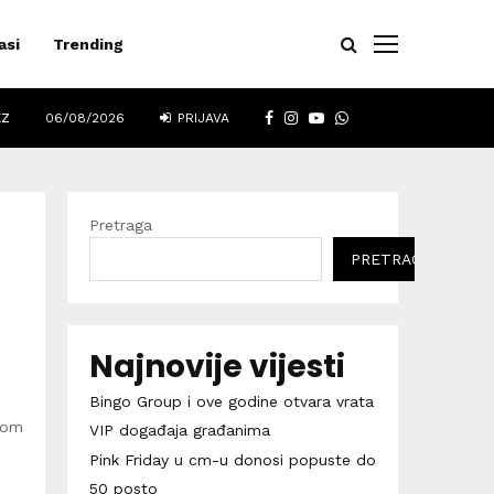
asi
Trending
FACEBOOK
INSTAGRAM
YOUTUBE
WHATSAPP
EZ
06/08/2026
PRIJAVA
Pretraga
PRETRAGA
Najnovije vijesti
Bingo Group i ove godine otvara vrata
tom
VIP događaja građanima
Pink Friday u cm-u donosi popuste do
50 posto