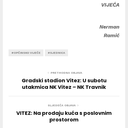
VIJEĆA
Nerman
Ramić
#OPĆINSKO VIJEĆE
#SJEDNICA
PRETHODNA OBJAVA
Gradski stadion Vitez: U subotu
utakmica NK Vitez – NK Travnik
SLJEDEĆA OBJAVA
VITEZ: Na prodaju kuća s poslovnim
prostorom