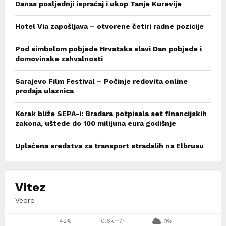
Danas posljednji ispraćaj i ukop Tanje Kurevije
Hotel Via zapošljava – otvorene četiri radne pozicije
Pod simbolom pobjede Hrvatska slavi Dan pobjede i
domovinske zahvalnosti
Sarajevo Film Festival – Počinje redovita online
prodaja ulaznica
Korak bliže SEPA-i: Bradara potpisala set financijskih
zakona, uštede do 100 milijuna eura godišnje
Uplaćena sredstva za transport stradalih na Elbrusu
Vitez
Vedro
42%
0.6km/h
0%