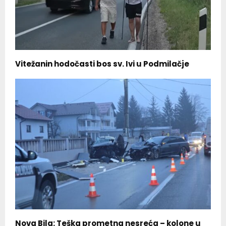
Vitežanin hodočasti bos sv. Ivi u Podmilačje
Nova Bila: Teška prometna nesreća – kolone u