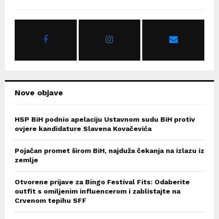
h
f
A
o
r
R
:
C
H
Nove objave
HSP BiH podnio apelaciju Ustavnom sudu BiH protiv
ovjere kandidature Slavena Kovačevića
Pojačan promet širom BiH, najduža čekanja na izlazu iz
zemlje
Otvorene prijave za Bingo Festival Fits: Odaberite
outfit s omiljenim influencerom i zablistajte na
Crvenom tepihu SFF