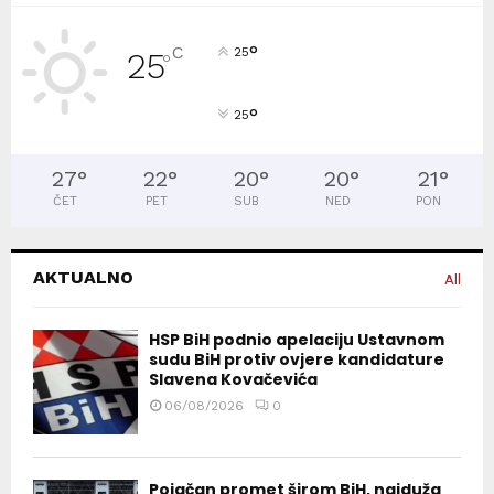
°
C
25
25
°
°
25
27
°
22
°
20
°
20
°
21
°
ČET
PET
SUB
NED
PON
AKTUALNO
All
HSP BiH podnio apelaciju Ustavnom
sudu BiH protiv ovjere kandidature
Slavena Kovačevića
06/08/2026
0
Pojačan promet širom BiH, najduža