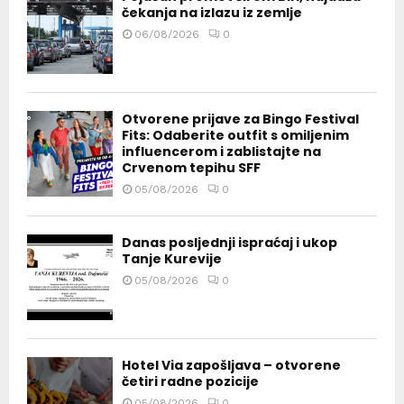
čekanja na izlazu iz zemlje
06/08/2026
0
Otvorene prijave za Bingo Festival
Fits: Odaberite outfit s omiljenim
influencerom i zablistajte na
Crvenom tepihu SFF
05/08/2026
0
Danas posljednji ispraćaj i ukop
Tanje Kurevije
05/08/2026
0
Hotel Via zapošljava – otvorene
četiri radne pozicije
05/08/2026
0