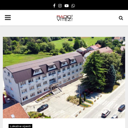
FACEBOOK
INSTAGRAM
YOUTUBE
WHATSAPP
PRIMARY
MENU
Lokalne vijesti