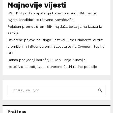
Najnovije vijesti
HSP BiH podnio apelaciju Ustavnom sudu BiH protiv
ovjere kandidature Slavena Kovačevića
Pojačan promet širom BiH, najduža čekanja na izlazu iz
zemlje
Otvorene prijave za Bingo Festival Fits: Odaberite outfit
s omiljenim influencerom i zablistajte na Crvenom tepihu
SFF
Danas posljednji ispraćaj i ukop Tanje Kurevije
Hotel Via zapošljava – otvorene četiri radne pozicije
S
e
a
S
r
c
E
Prati nas