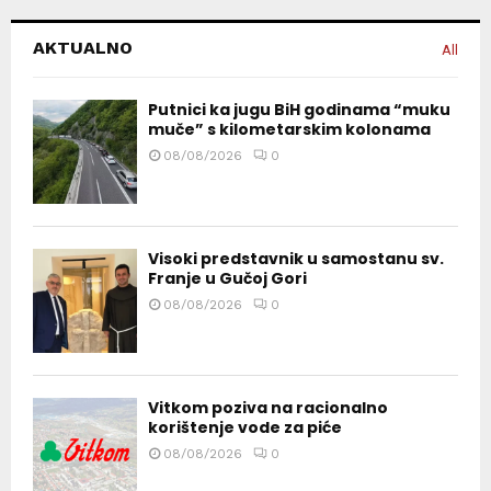
AKTUALNO
All
Putnici ka jugu BiH godinama “muku
muče” s kilometarskim kolonama
08/08/2026
0
Visoki predstavnik u samostanu sv.
Franje u Gučoj Gori
08/08/2026
0
Vitkom poziva na racionalno
korištenje vode za piće
08/08/2026
0