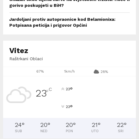
gorivo poskupjeti u BiH?
Jardoljani protiv autopraonice kod Belamionixa:
Potpisana peticija i prigovor Općini
Vitez
Raštrkani Oblaci
67%
1km/h
28%
°
C
23
23
°
°
23
24
°
20
°
20
°
21
°
22
°
SUB
NED
PON
UTO
SRI