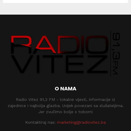
O NAMA
Radio Vitez 91,3 FM - lokalne vijesti, informacije iz
zajednice i najbolja glazba. Uvijek povezani sa slušateljima.
Jer zvučimo bolje s tobom!
Kontaktiraj nas:
marketing@radiovitez.ba