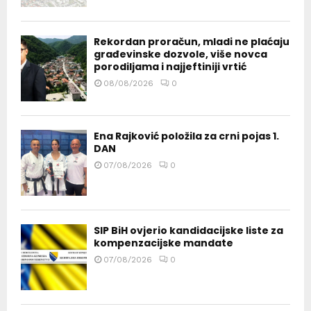
Rekordan proračun, mladi ne plaćaju
građevinske dozvole, više novca
porodiljama i najjeftiniji vrtić
08/08/2026
0
Ena Rajković položila za crni pojas 1.
DAN
07/08/2026
0
SIP BiH ovjerio kandidacijske liste za
kompenzacijske mandate
07/08/2026
0