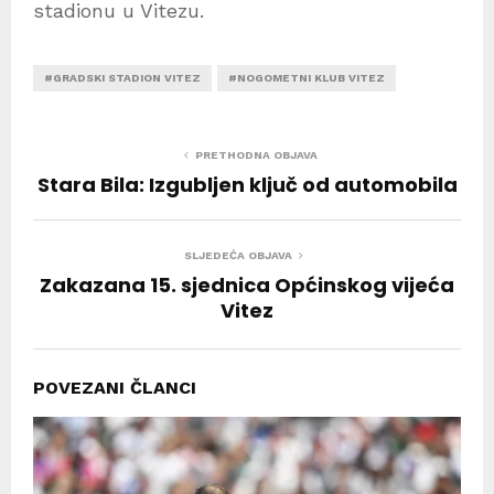
stadionu u Vitezu.
#GRADSKI STADION VITEZ
#NOGOMETNI KLUB VITEZ
PRETHODNA OBJAVA
Stara Bila: Izgubljen ključ od automobila
SLJEDEĆA OBJAVA
Zakazana 15. sjednica Općinskog vijeća
Vitez
POVEZANI ČLANCI