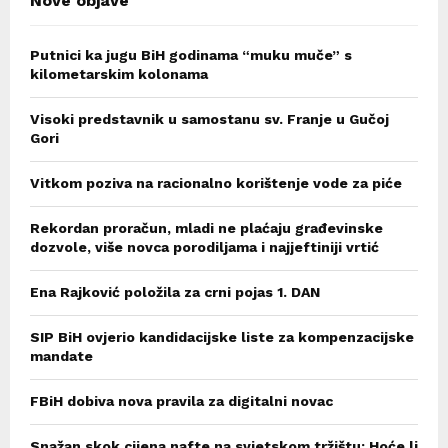
Nove objave
Putnici ka jugu BiH godinama “muku muče” s
kilometarskim kolonama
Visoki predstavnik u samostanu sv. Franje u Gučoj
Gori
Vitkom poziva na racionalno korištenje vode za piće
Rekordan proračun, mladi ne plaćaju građevinske
dozvole, više novca porodiljama i najjeftiniji vrtić
Ena Rajković položila za crni pojas 1. DAN
SIP BiH ovjerio kandidacijske liste za kompenzacijske
mandate
FBiH dobiva nova pravila za digitalni novac
Snažan skok cijena nafte na svjetskom tržištu: Hoće li