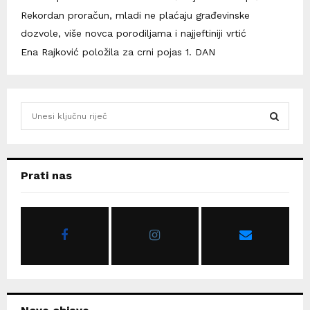
Rekordan proračun, mladi ne plaćaju građevinske
dozvole, više novca porodiljama i najjeftiniji vrtić
Ena Rajković položila za crni pojas 1. DAN
S
e
a
S
r
c
E
Prati nas
h
f
A
o
r
R
:
C
H