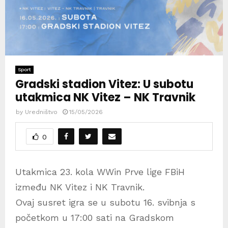
Sport
Gradski stadion Vitez: U subotu
utakmica NK Vitez – NK Travnik
by
Uredništvo
15/05/2026
0
Utakmica 23. kola WWin Prve lige FBiH
između NK Vitez i NK Travnik.
Ovaj susret igra se u subotu 16. svibnja s
početkom u 17:00 sati na Gradskom