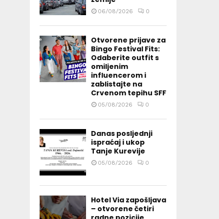
06/08/2026
0
Otvorene prijave za
Bingo Festival Fits:
Odaberite outfit s
omiljenim
influencerom i
zablistajte na
Crvenom tepihu SFF
05/08/2026
0
Danas posljednji
ispraćaj i ukop
Tanje Kurevije
05/08/2026
0
Hotel Via zapošljava
– otvorene četiri
radne pozicije