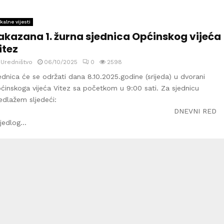
kalne vijesti
akazana 1. žurna sjednica Općinskog vijeća
itez
y
Uredništvo
06/10/2025
0
2598
ednica će se održati dana 8.10.2025.godine (srijeda) u dvorani
ćinskoga vijeća Vitez sa početkom u 9:00 sati. Za sjednicu
edlažem sljedeći:
DNEVNI RED
ijedlog...