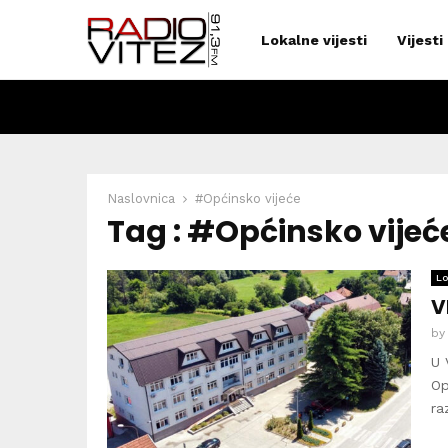
Lokalne vijesti
Vijesti
Naslovnica
#Općinsko vijeće
Tag : #Općinsko vijeć
Lo
V
b
U 
Op
ra