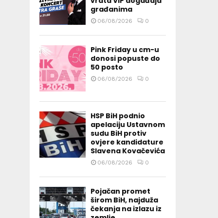
vrata VIP događaja
građanima
06/08/2026
0
Pink Friday u cm-u
donosi popuste do
50 posto
06/08/2026
0
HSP BiH podnio
apelaciju Ustavnom
sudu BiH protiv
ovjere kandidature
Slavena Kovačevića
06/08/2026
0
Pojačan promet
širom BiH, najduža
čekanja na izlazu iz
zemlje