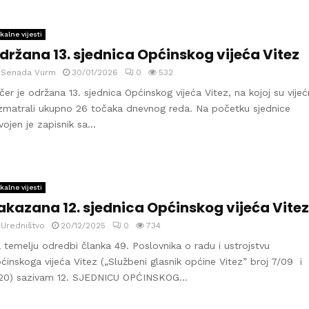
kalne vijesti
držana 13. sjednica Općinskog vijeća Vitez
y
Senada Vurm
30/01/2026
0
532
čer je održana 13. sjednica Općinskog vijeća Vitez, na kojoj su vijeć
zmatrali ukupno 26 točaka dnevnog reda. Na početku sjednice
vojen je zapisnik sa...
kalne vijesti
akazana 12. sjednica Općinskog vijeća Vitez
y
Uredništvo
20/12/2025
0
734
 temelju odredbi članka 49. Poslovnika o radu i ustrojstvu
ćinskoga vijeća Vitez („Službeni glasnik općine Vitez” broj 7/09 i
20) sazivam 12. SJEDNICU OPĆINSKOG...