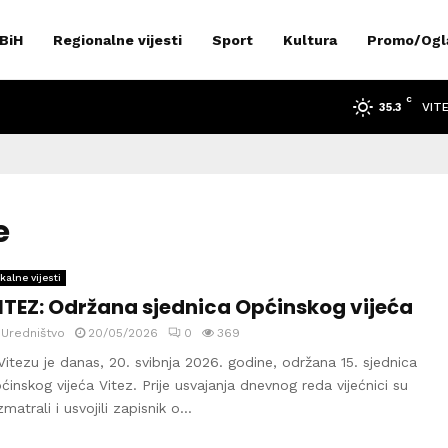
 BiH
Regionalne vijesti
Sport
Kultura
Promo/Ogl
C
VIT
35.3
e
kalne vijesti
ITEZ: Održana sjednica Općinskog vijeća
y
Uredništvo
20/05/2026
0
369
Vitezu je danas, 20. svibnja 2026. godine, održana 15. sjednica
ćinskog vijeća Vitez. Prije usvajanja dnevnog reda vijećnici su
zmatrali i usvojili zapisnik o...