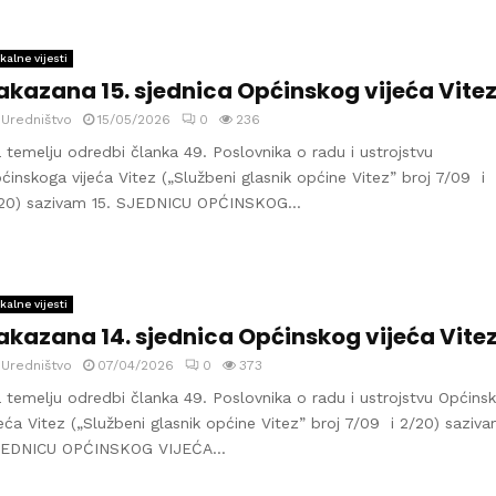
kalne vijesti
akazana 15. sjednica Općinskog vijeća Vite
y
Uredništvo
15/05/2026
0
236
 temelju odredbi članka 49. Poslovnika o radu i ustrojstvu
ćinskoga vijeća Vitez („Službeni glasnik općine Vitez” broj 7/09 i
20) sazivam 15. SJEDNICU OPĆINSKOG...
kalne vijesti
akazana 14. sjednica Općinskog vijeća Vite
y
Uredništvo
07/04/2026
0
373
 temelju odredbi članka 49. Poslovnika o radu i ustrojstvu Općins
jeća Vitez („Službeni glasnik općine Vitez” broj 7/09 i 2/20) saziv
EDNICU OPĆINSKOG VIJEĆA...