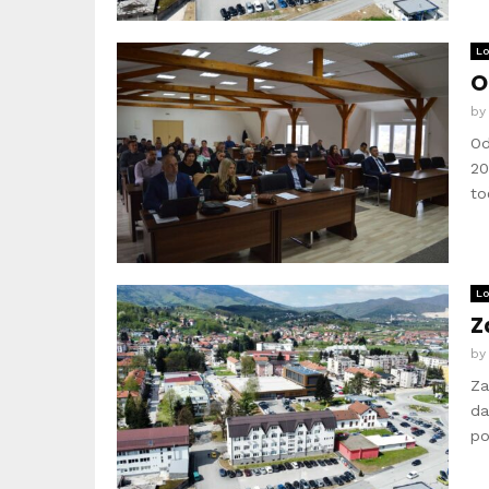
Lo
O
b
Od
20
to
Lo
Z
b
Za
da
po