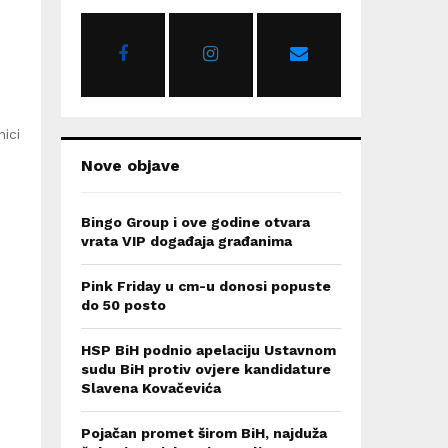
o
r
R
:
C
H
nici
Nove objave
Bingo Group i ove godine otvara
vrata VIP događaja građanima
Pink Friday u cm-u donosi popuste
do 50 posto
HSP BiH podnio apelaciju Ustavnom
sudu BiH protiv ovjere kandidature
Slavena Kovačevića
Pojačan promet širom BiH, najduža