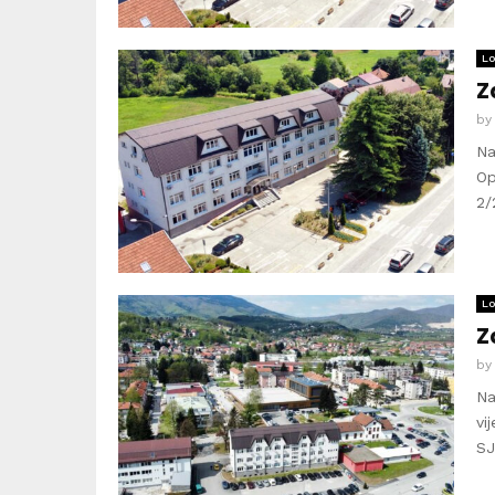
Lo
Z
b
Na
Op
2/
Lo
Z
b
Na
vi
SJ