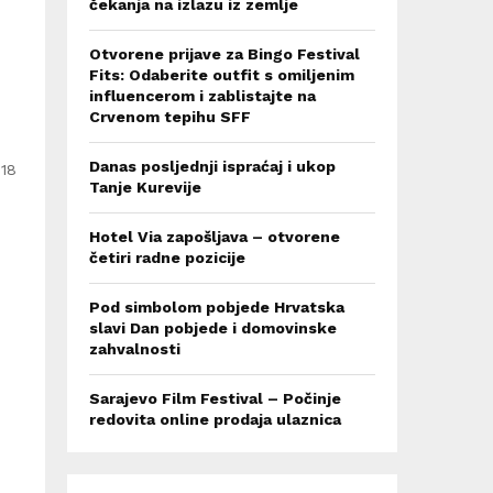
čekanja na izlazu iz zemlje
Otvorene prijave za Bingo Festival
Fits: Odaberite outfit s omiljenim
influencerom i zablistajte na
Crvenom tepihu SFF
Danas posljednji ispraćaj i ukop
 18
Tanje Kurevije
Hotel Via zapošljava – otvorene
četiri radne pozicije
Pod simbolom pobjede Hrvatska
slavi Dan pobjede i domovinske
zahvalnosti
Sarajevo Film Festival – Počinje
redovita online prodaja ulaznica