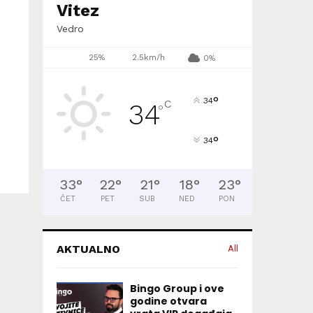
Vitez
Vedro
25%
2.5km/h
0%
°
34
C
34
°
°
34
33
°
22
°
21
°
18
°
23
°
ČET
PET
SUB
NED
PON
AKTUALNO
All
Bingo Group i ove
godine otvara