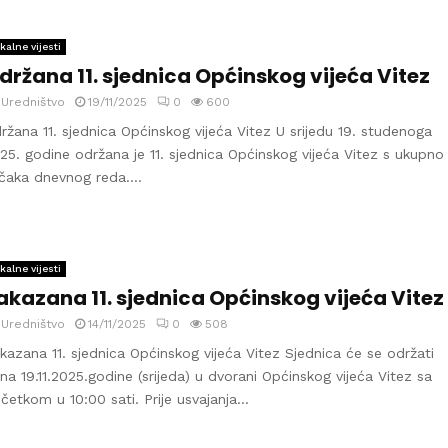
kalne vijesti
držana 11. sjednica Općinskog vijeća Vitez
y
Uredništvo
19/11/2025
0
600
ržana 11. sjednica Općinskog vijeća Vitez U srijedu 19. studenoga
25. godine održana je 11. sjednica Općinskog vijeća Vitez s ukupno
čaka dnevnog reda....
kalne vijesti
akazana 11. sjednica Općinskog vijeća Vitez
y
Uredništvo
14/11/2025
0
508
kazana 11. sjednica Općinskog vijeća Vitez Sjednica će se održati
na 19.11.2025.godine (srijeda) u dvorani Općinskog vijeća Vitez sa
četkom u 10:00 sati. Prije usvajanja...