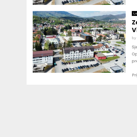
Lo
Z
V
b
Sj
Op
pr
Pr