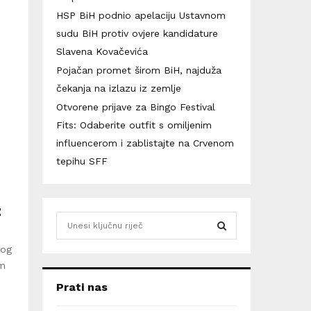
HSP BiH podnio apelaciju Ustavnom
sudu BiH protiv ovjere kandidature
Slavena Kovačevića
z
Pojačan promet širom BiH, najduža
čekanja na izlazu iz zemlje
Otvorene prijave za Bingo Festival
Fits: Odaberite outfit s omiljenim
influencerom i zablistajte na Crvenom
tepihu SFF
z
S
e
a
kog
S
r
am
c
E
Prati nas
h
f
A