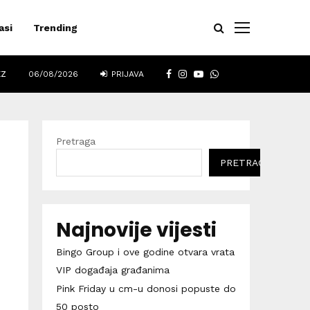
asi
Trending
FACEBOOK
INSTAGRAM
YOUTUBE
WHATSAPP
EZ
06/08/2026
PRIJAVA
Pretraga
PRETRAGA
Najnovije vijesti
Bingo Group i ove godine otvara vrata
VIP događaja građanima
Pink Friday u cm-u donosi popuste do
50 posto