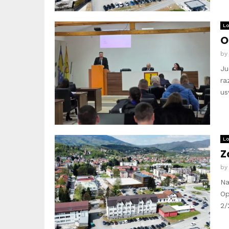
Lo
O
b
Ju
ra
us
Lo
Z
b
Na
Op
2/