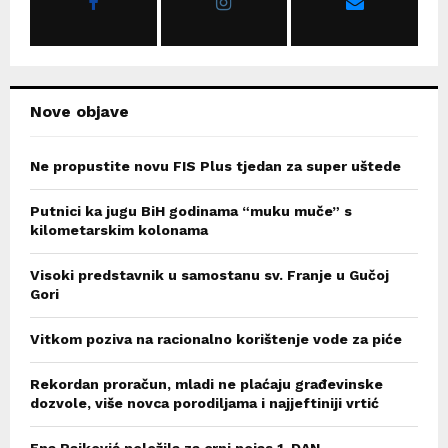
:
C
H
Nove objave
Ne propustite novu FIS Plus tjedan za super uštede
Putnici ka jugu BiH godinama “muku muče” s
kilometarskim kolonama
Visoki predstavnik u samostanu sv. Franje u Gučoj
Gori
Vitkom poziva na racionalno korištenje vode za piće
Rekordan proračun, mladi ne plaćaju građevinske
dozvole, više novca porodiljama i najjeftiniji vrtić