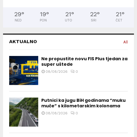
29
°
19
°
21
°
22
°
21
°
NED
PON
UTO
SRI
ČET
AKTUALNO
All
Ne propustite novu FIS Plus tjedan za
super uštede
08/08/2026
0
Putnici ka jugu BiH godinama “muku
muče” s kilometarskim kolonama
08/08/2026
0