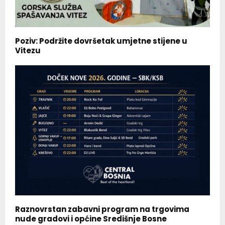
Poziv: Podržite dovršetak umjetne stijene u
Vitezu
Raznovrstan zabavni program na trgovima
nude gradovi i općine Središnje Bosne