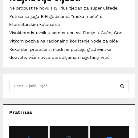
Ne propustite novu FIS Plus tjedan za super uštede
Putnici ka jugu BiH godinama “muku muče” s
kilometarskim kolonama
Visoki predstavnik u samostanu sv. Franje u Gučoj Gori
Vitkom poziva na racionalno korištenje vode za piće
Rekordan proračun, mladi ne plaćaju građevinske
dozvole, više novca porodiljama i najjeftiniji vrtić
S
e
a
S
r
c
E
Prati nas
h
f
A
o
r
R