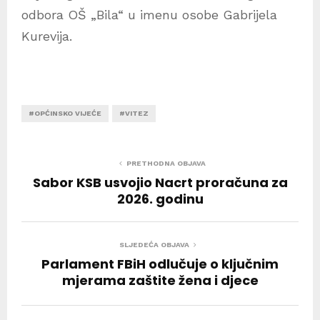
odbora OŠ „Bila“ u imenu osobe Gabrijela
Kurevija.
#OPĆINSKO VIJEĆE
#VITEZ
PRETHODNA OBJAVA
Sabor KSB usvojio Nacrt proračuna za
2026. godinu
SLJEDEĆA OBJAVA
Parlament FBiH odlučuje o ključnim
mjerama zaštite žena i djece