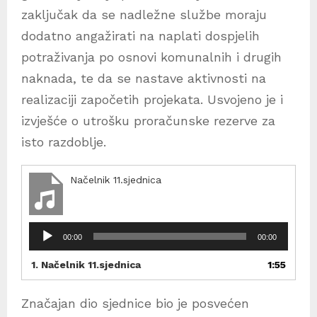
zaključak da se nadležne službe moraju
dodatno angažirati na naplati dospjelih
potraživanja po osnovi komunalnih i drugih
naknada, te da se nastave aktivnosti na
realizaciji započetih projekata. Usvojeno je i
izvješće o utrošku proračunske rezerve za
isto razdoblje.
Načelnik 11.sjednica
R
00:00
00:00
e
p
1.
Načelnik 11.sjednica
1:55
r
o
Značajan dio sjednice bio je posvećen
d