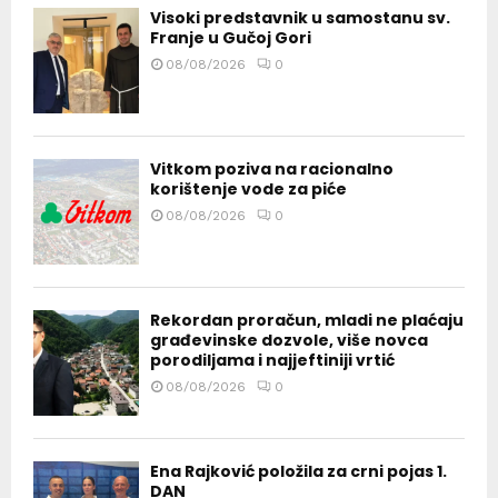
Visoki predstavnik u samostanu sv.
Franje u Gučoj Gori
08/08/2026
0
Vitkom poziva na racionalno
korištenje vode za piće
08/08/2026
0
Rekordan proračun, mladi ne plaćaju
građevinske dozvole, više novca
porodiljama i najjeftiniji vrtić
08/08/2026
0
Ena Rajković položila za crni pojas 1.
DAN