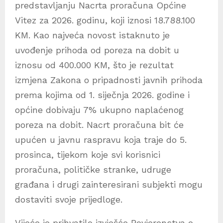
u
predstavljanju Nacrta proračuna Općine
k
Vitez za 2026. godinu, koji iznosi 18.788.100
t
o
KM. Kao najveća novost istaknuto je
r
uvođenje prihoda od poreza na dobit u
a
u
iznosu od 400.000 KM, što je rezultat
d
izmjena Zakona o pripadnosti javnih prihoda
i
prema kojima od 1. siječnja 2026. godine i
o
z
općine dobivaju 7% ukupno naplaćenog
a
poreza na dobit. Nacrt proračuna bit će
p
i
upućen u javnu raspravu koja traje do 5.
s
prosinca, tijekom koje svi korisnici
a
proračuna, političke stranke, udruge
građana i drugi zainteresirani subjekti mogu
dostaviti svoje prijedloge.
Vijeće je prihvatilo izvješće Povjerenstva o