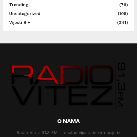
Trending
(76)
Uncategorized
(105)
Vijesti BiH
(341)
O NAMA
Radio Vitez 91,3 FM - lokalne vijesti, informacije iz