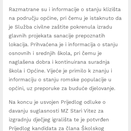
o
Razmatrane su i informacije o stanju klizišta
d
u
na području općine, pri čemu je istaknuto da
k
je Služba civilne zaštite pokrenula izradu
t
o
glavnih projekata sanacije prepoznatih
r
lokacija. Prihvaćena je i informacija o stanju
a
u
osnovnih i srednjih škola, pri čemu je
d
naglašena dobra i kontinuirana suradnja
i
škola i Općine. Vijeće je primilo k znanju i
o
z
informaciju o stanju romske populacije u
a
općini, uz preporuke za buduće djelovanje.
p
i
Na koncu je usvojen Prijedlog odluke o
s
a
davanju suglasnosti MZ Stari Vitez za
izgradnju dječjeg igrališta te je potvrđen
Prijedlog kandidata za člana Školskog