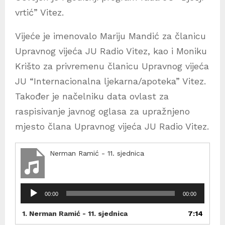
vrtić” Vitez.
Vijeće je imenovalo Mariju Mandić za članicu
Upravnog vijeća JU Radio Vitez, kao i Moniku
Krišto za privremenu članicu Upravnog vijeća
JU “Internacionalna ljekarna/apoteka” Vitez.
Također je načelniku data ovlast za
raspisivanje javnog oglasa za upražnjeno
mjesto člana Upravnog vijeća JU Radio Vitez.
Nerman Ramić - 11. sjednica
R
00:00
00:00
e
p
1.
Nerman Ramić - 11. sjednica
7:14
r