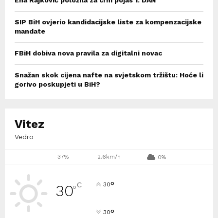
Ena Rajković položila za crni pojas 1. DAN
SIP BiH ovjerio kandidacijske liste za kompenzacijske
mandate
FBiH dobiva nova pravila za digitalni novac
Snažan skok cijena nafte na svjetskom tržištu: Hoće li
gorivo poskupjeti u BiH?
Vitez
Vedro
37%
2.6km/h
0%
°
C
30
30
°
°
30