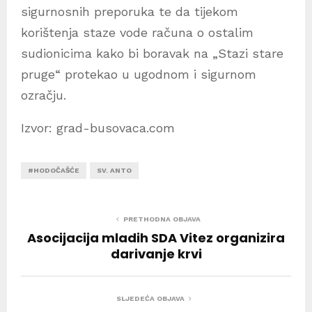
sigurnosnih preporuka te da tijekom
korištenja staze vode računa o ostalim
sudionicima kako bi boravak na „Stazi stare
pruge“ protekao u ugodnom i sigurnom
ozračju.
Izvor: grad-busovaca.com
#HODOČAŠĆE
SV. ANTO
PRETHODNA OBJAVA
Asocijacija mladih SDA Vitez organizira
darivanje krvi
SLJEDEĆA OBJAVA