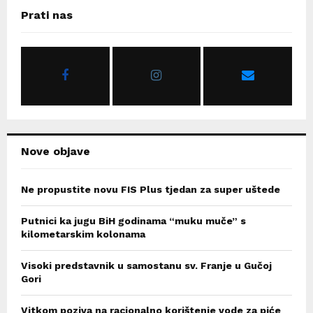
c
E
Prati nas
h
f
A
o
r
R
:
C
H
Nove objave
Ne propustite novu FIS Plus tjedan za super uštede
Putnici ka jugu BiH godinama “muku muče” s
kilometarskim kolonama
Visoki predstavnik u samostanu sv. Franje u Gučoj
Gori
Vitkom poziva na racionalno korištenje vode za piće