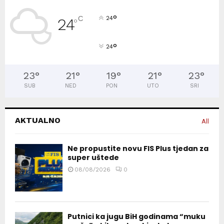
°
C
24
24
°
°
24
23
°
21
°
19
°
21
°
23
°
SUB
NED
PON
UTO
SRI
AKTUALNO
All
Ne propustite novu FIS Plus tjedan za
super uštede
08/08/2026
0
Putnici ka jugu BiH godinama “muku