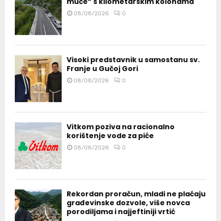
muče” s kilometarskim kolonama
08/08/2026
0
Visoki predstavnik u samostanu sv.
Franje u Gučoj Gori
08/08/2026
0
Vitkom poziva na racionalno
korištenje vode za piće
08/08/2026
0
Rekordan proračun, mladi ne plaćaju
građevinske dozvole, više novca
porodiljama i najjeftiniji vrtić