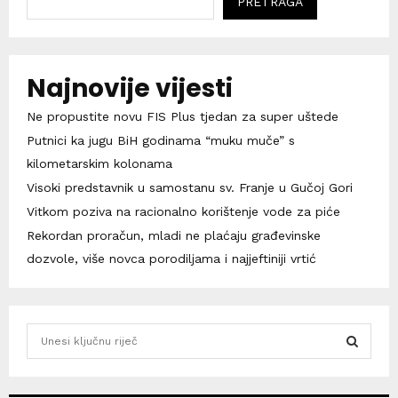
PRETRAGA
Najnovije vijesti
Ne propustite novu FIS Plus tjedan za super uštede
Putnici ka jugu BiH godinama “muku muče” s
kilometarskim kolonama
Visoki predstavnik u samostanu sv. Franje u Gučoj Gori
Vitkom poziva na racionalno korištenje vode za piće
Rekordan proračun, mladi ne plaćaju građevinske
dozvole, više novca porodiljama i najjeftiniji vrtić
S
e
a
S
r