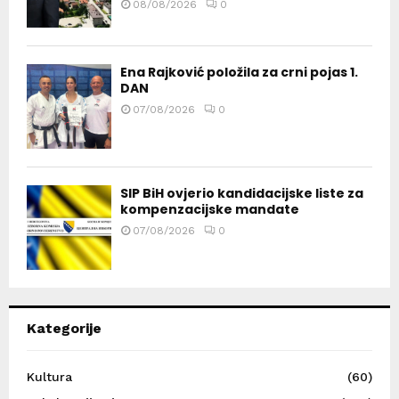
08/08/2026
0
Ena Rajković položila za crni pojas 1.
DAN
07/08/2026
0
SIP BiH ovjerio kandidacijske liste za
kompenzacijske mandate
07/08/2026
0
Kategorije
Kultura
(60)