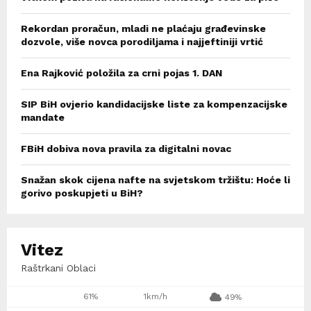
Rekordan proračun, mladi ne plaćaju građevinske
dozvole, više novca porodiljama i najjeftiniji vrtić
Ena Rajković položila za crni pojas 1. DAN
SIP BiH ovjerio kandidacijske liste za kompenzacijske
mandate
FBiH dobiva nova pravila za digitalni novac
Snažan skok cijena nafte na svjetskom tržištu: Hoće li
gorivo poskupjeti u BiH?
Vitez
Raštrkani Oblaci
61%
1km/h
49%