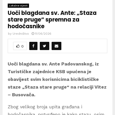
Lokalne vijesti
Uoči blagdana sv. Ante: „Staza
stare pruge“ spremna za
hodočasnike
by
Uredništvo
11/06/2026
0
Uoči blagdana sv. Ante Padovanskog, iz
Turističke zajednice KSB upućena je
obavijest svim korisnicima biciklističke
staze „Staza stare pruge“ na relaciji Vitez
– Busovača.
Zbog velikog broja upita građana i
hodočasnika, potvrđeno je kako stazu, osim