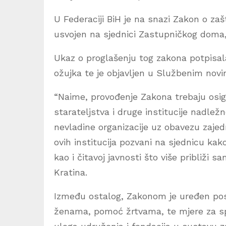
U Federaciji BiH je na snazi Zakon o zašti
usvojen na sjednici Zastupničkog doma, 
Ukaz o proglašenju tog zakona potpisala
ožujka te je objavljen u Službenim nov
“Naime, provođenje Zakona trebaju osigura
starateljstva i druge institucije nadležn
nevladine organizacije uz obavezu zajed
ovih institucija pozvani na sjednicu kak
kao i čitavoj javnosti što više približi 
Kratina.
Između ostalog, Zakonom je uređen postu
ženama, pomoć žrtvama, te mjere za sprj