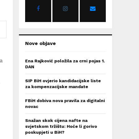
r
R
:
C
H
Nove objave
ja
Ena Rajković položila za crni pojas 1.
DAN
SIP BiH ovjerio kandidacijske liste
g
za kompenzacijske mandate
FBiH dobiva nova pravila za digitalni
novac
Snažan skok cijena nafte na
svjetskom tržištu: Hoće li gorivo
poskupjeti u BiH?