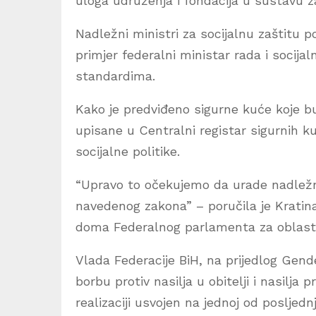
uloga udruženja i fondacija u sustavu za
Nadležni ministri za socijalnu zaštitu
primjer federalni ministar rada i socija
standardima.
Kako je predviđeno sigurne kuće koje b
upisane u Centralni registar sigurnih ku
socijalne politike.
“Upravo to očekujemo da urade nadležni
navedenog zakona” – poručila je Kratin
doma Federalnog parlamenta za oblast s
Vlada Federacije BiH, na prijedlog Gende
borbu protiv nasilja u obitelji i nasilja 
realizaciji usvojen na jednoj od posljedn