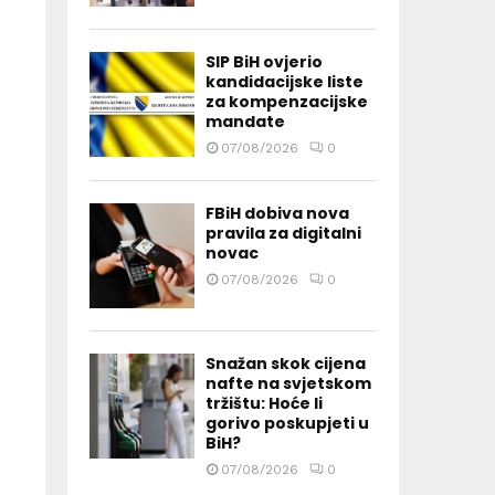
SIP BiH ovjerio
kandidacijske liste
za kompenzacijske
mandate
07/08/2026
0
FBiH dobiva nova
pravila za digitalni
novac
07/08/2026
0
Snažan skok cijena
nafte na svjetskom
tržištu: Hoće li
gorivo poskupjeti u
BiH?
07/08/2026
0