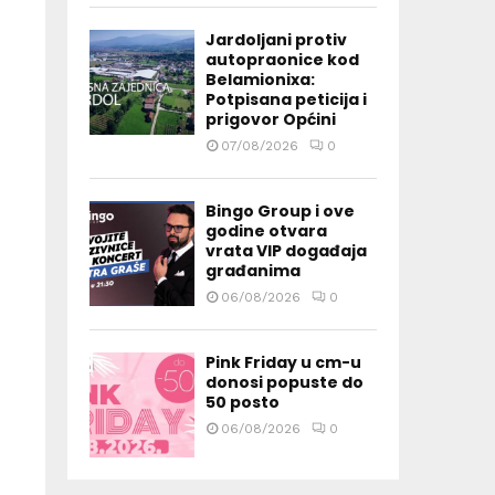
Jardoljani protiv
autopraonice kod
Belamionixa:
Potpisana peticija i
prigovor Općini
07/08/2026
0
Bingo Group i ove
godine otvara
vrata VIP događaja
građanima
06/08/2026
0
Pink Friday u cm-u
donosi popuste do
50 posto
06/08/2026
0