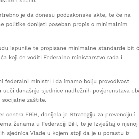
štite i slično.
 potrebno je da donesu podzakonske akte, te će na
lne politike donijeti poseban propis o minimalnim
udu ispunile te propisane minimalne standarde bit 
ća koji će voditi Federalno ministarstvo rada i
 federalni ministri i da imamo bolju provodivost
a uoči današnje sjednice nadležnih povjerenstava ob
ocijalne zaštite.
r centra FBiH, donijela je Strategiju za prevenciju i
prema ženama u Federaciji BiH, te je Izvještaj o njenoj
jih sjednica Vlade u kojem stoji da je u porastu iz