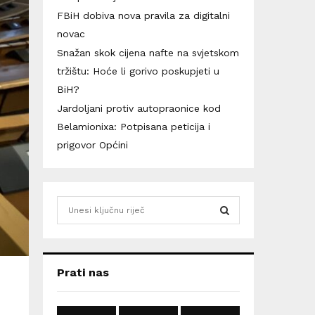
FBiH dobiva nova pravila za digitalni
novac
Snažan skok cijena nafte na svjetskom
tržištu: Hoće li gorivo poskupjeti u
BiH?
Jardoljani protiv autopraonice kod
Belamionixa: Potpisana peticija i
prigovor Općini
S
e
a
S
r
c
E
Prati nas
h
f
A
o