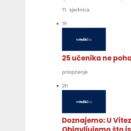
11. sjednica
1
h
25 učenika ne poh
priopćenje
2
h
Doznajemo: U Vitez
Objavljujemo što i