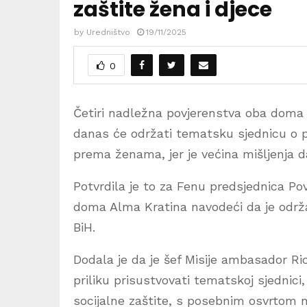
zaštite žena i djece
by
Uredništvo
19/11/2025
0
Četiri nadležna povjerenstva oba doma 
danas će održati tematsku sjednicu o pro
prema ženama, jer je većina mišljenja 
Potvrdila je to za Fenu predsjednica P
doma Alma Kratina navodeći da je održ
BiH.
Dodala je da je šef Misije ambasador Ri
priliku prisustvovati tematskoj sjednici,
socijalne zaštite, s posebnim osvrtom na