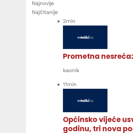
Najnovije
Najčitanije
2
min
Prometna nesreća: 
kaonik
11
min
Općinsko vijeće us
godinu, tri nova p