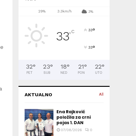
29%
3.3km/h
3%
°
33
C
33
°
će
°
33
32
°
23
°
18
°
21
°
22
°
PET
SUB
NED
PON
UTO
a
AKTUALNO
All
Ena Rajković
položila za crni
pojas 1. DAN
07/08/2026
0