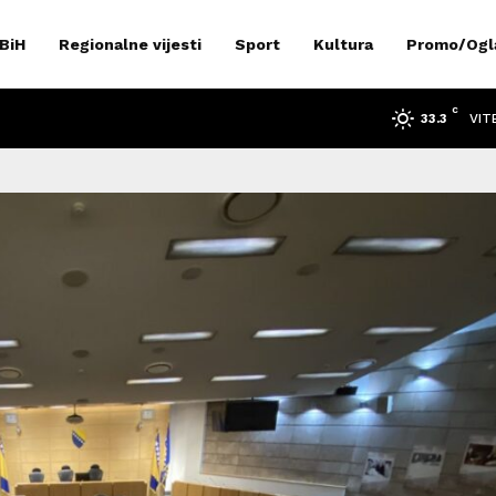
 BiH
Regionalne vijesti
Sport
Kultura
Promo/Ogl
C
VIT
33.3