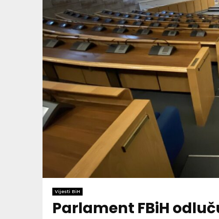
Vijesti BiH
Parlament FBiH odluč