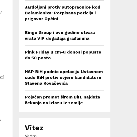
Jardoljani protiv autopraonice kod
e
Belamionixa: Potpisana peticija i
prigovor Općini
Bingo Group i ove godine otvara
vrata VIP događaja građanima
Pink Friday u cm-u donosi popuste
do 50 posto
HSP BiH podnio apelaciju Ustavnom
ci
sudu BiH protiv ovjere kandidature
Slavena Kovačevića
Pojačan promet širom BiH, najduža
čekanja na izlazu iz zemlje
a
Vitez
Vedro