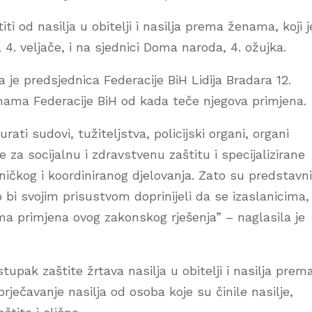
ti od nasilja u obitelji i nasilja prema ženama, koji j
4. veljače, i na sjednici Doma naroda, 4. ožujka.
 je predsjednica Federacije BiH Lidija Bradara 12.
inama Federacije BiH od kada teče njegova primjena.
ti sudovi, tužiteljstva, policijski organi, organi
e za socijalnu i zdravstvenu zaštitu i specijalizirane
ničkog i koordiniranog djelovanja. Zato su predstavni
o bi svojim prisustvom doprinijeli da se izaslanicima,
sama primjena ovog zakonskog rješenja” – naglasila je
pak zaštite žrtava nasilja u obitelji i nasilja prem
ečavanje nasilja od osoba koje su činile nasilje,