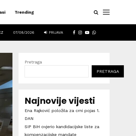
asi
Trending
FACEBOOK
INSTAGRAM
YOUTUBE
WHATSAPP
EZ
07/08/2026
PRIJAVA
Pretraga
PRETRAGA
Najnovije vijesti
Ena Rajković položila za crni pojas 1.
DAN
SIP BiH ovjerio kandidacijske liste za
kompenzacijske mandate