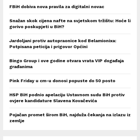
FBiH dobiva nova pravila za digitalni novac
Snažan skok cijena nafte na svjetskom tržištu: Hoće li
gorivo poskupjeti u BiH?
Jardoljani protiv autopraonice kod Belamionixa:
Potpisana peticija i prigovor Općini
Bingo Group i ove godine otvara vrata VIP događaja
građanima
Pink Friday u cm-u donosi popuste do 50 posto
HSP BiH podnio apelaciju Ustavnom sudu BiH protiv
ovjere kandidature Slavena Kovačevića
Pojačan promet širom BiH, najduža čekanja na izlazu iz
zemlje