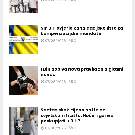
SIP BiH ovjerio kandidacijske liste za
kompenzacijske mandate
07/08/2026
0
FBiH dobiva nova pravila za digitalni
novac
07/08/2026
0
Snažan skok cijena nafte na
svjetskom tržištu: Hoće li gorivo
poskupjeti u BiH?
07/08/2026
0