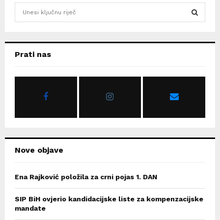
S
e
a
S
r
c
E
Prati nas
h
f
A
o
r
R
:
C
H
Nove objave
Ena Rajković položila za crni pojas 1. DAN
SIP BiH ovjerio kandidacijske liste za kompenzacijske
mandate