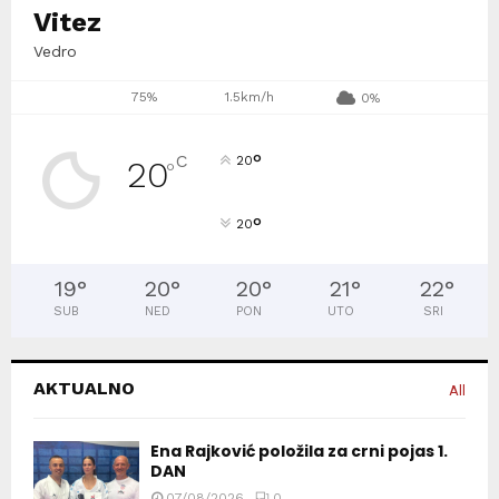
Vitez
Vedro
75%
1.5km/h
0%
°
C
20
20
°
°
20
19
°
20
°
20
°
21
°
22
°
SUB
NED
PON
UTO
SRI
AKTUALNO
All
Ena Rajković položila za crni pojas 1.
DAN
07/08/2026
0