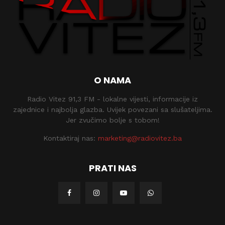
O NAMA
Radio Vitez 91,3 FM - lokalne vijesti, informacije iz
zajednice i najbolja glazba. Uvijek povezani sa slušateljima.
Jer zvučimo bolje s tobom!
Kontaktiraj nas:
marketing@radiovitez.ba
PRATI NAS