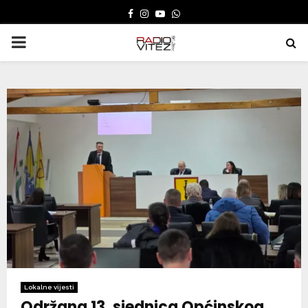
FACEBOOK
INSTAGRAM
YOUTUBE
WHATSAPP
PRIMARY
MENU
Lokalne vijesti
Održana 13. sjednica Općinskog