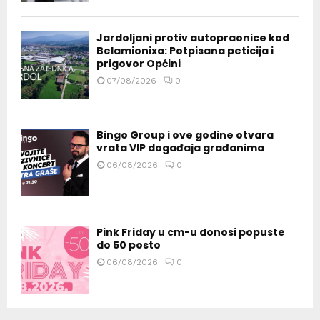
Jardoljani protiv autopraonice kod
Belamionixa: Potpisana peticija i
prigovor Općini
07/08/2026
0
Bingo Group i ove godine otvara
vrata VIP događaja građanima
06/08/2026
0
Pink Friday u cm-u donosi popuste
do 50 posto
06/08/2026
0