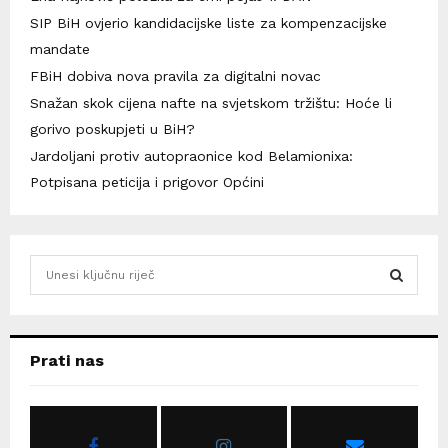
SIP BiH ovjerio kandidacijske liste za kompenzacijske
mandate
FBiH dobiva nova pravila za digitalni novac
Snažan skok cijena nafte na svjetskom tržištu: Hoće li
gorivo poskupjeti u BiH?
Jardoljani protiv autopraonice kod Belamionixa:
Potpisana peticija i prigovor Općini
S
e
a
S
r
c
E
Prati nas
h
f
A
o
r
R