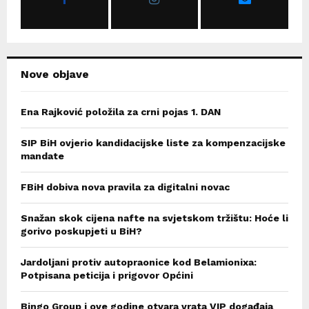
:
C
H
Nove objave
Ena Rajković položila za crni pojas 1. DAN
SIP BiH ovjerio kandidacijske liste za kompenzacijske
mandate
FBiH dobiva nova pravila za digitalni novac
Snažan skok cijena nafte na svjetskom tržištu: Hoće li
gorivo poskupjeti u BiH?
Jardoljani protiv autopraonice kod Belamionixa:
Potpisana peticija i prigovor Općini
Bingo Group i ove godine otvara vrata VIP događaja