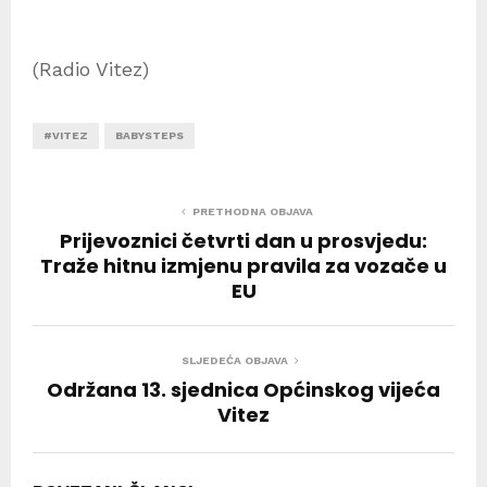
(Radio Vitez)
#VITEZ
BABYSTEPS
PRETHODNA OBJAVA
Prijevoznici četvrti dan u prosvjedu:
Traže hitnu izmjenu pravila za vozače u
EU
SLJEDEĆA OBJAVA
Održana 13. sjednica Općinskog vijeća
Vitez