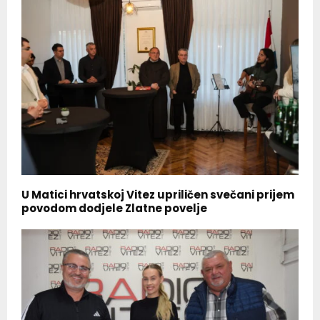
U Matici hrvatskoj Vitez upriličen svečani prijem
povodom dodjele Zlatne povelje