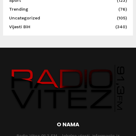
Sport
(123)
Trending
(76)
Uncategorized
(105)
Vijesti BiH
(340)
O NAMA
Radio Vitez 91,3 FM - lokalne vijesti, informacije iz