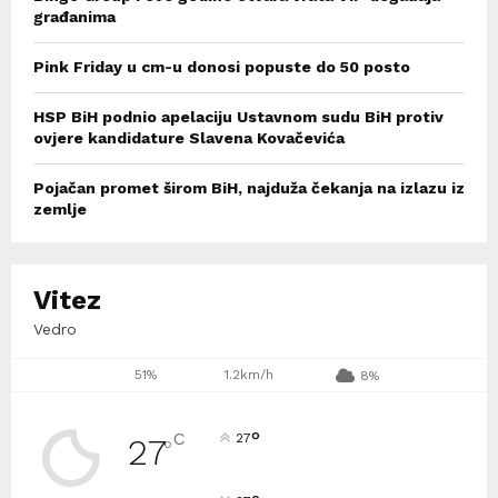
građanima
Pink Friday u cm-u donosi popuste do 50 posto
HSP BiH podnio apelaciju Ustavnom sudu BiH protiv
ovjere kandidature Slavena Kovačevića
Pojačan promet širom BiH, najduža čekanja na izlazu iz
zemlje
Vitez
Vedro
51%
1.2km/h
8%
°
C
27
27
°