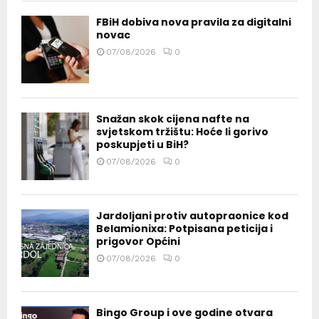
FBiH dobiva nova pravila za digitalni
novac
07/08/2026
0
Snažan skok cijena nafte na
svjetskom tržištu: Hoće li gorivo
poskupjeti u BiH?
07/08/2026
0
Jardoljani protiv autopraonice kod
Belamionixa: Potpisana peticija i
prigovor Općini
07/08/2026
0
Bingo Group i ove godine otvara