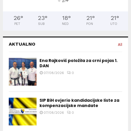
°
27
26
°
23
°
18
°
21
°
21
°
PET
SUB
NED
PON
UTO
AKTUALNO
All
Ena Rajković položila za crni pojas 1.
DAN
07/08/2026
0
SIP BiH ovjerio kandidacijske liste za
kompenzacijske mandate
07/08/2026
0