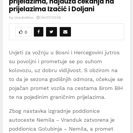
prijelazima, najduža čekanja na
prijelazima Izačić i Doljani
by
Uredništvo
04/07/2026
0
Uvjeti za vožnju u Bosni i Hercegovini jutros
su povoljni i prometuje se po suhom
kolovozu, uz dobru vidljivost. S obzirom na
to da je sezona godišnjih odmora, očekuje se
pojačan promet vozila na cestama širom BiH
te na pojedinim graničnim prijelazima.
Zbog nastavka izgradnje poddionice
autoceste Nemila – Vranduk zatvorena je
poddionica Golubinja – Nemila, a promet