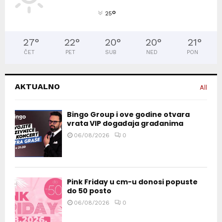
°
25
27
°
22
°
20
°
20
°
21
°
ČET
PET
SUB
NED
PON
AKTUALNO
All
Bingo Group i ove godine otvara
vrata VIP događaja građanima
06/08/2026
0
Pink Friday u cm-u donosi popuste
do 50 posto
06/08/2026
0