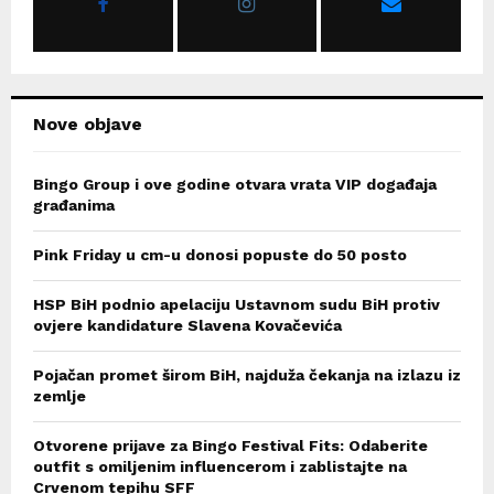
:
C
H
Nove objave
Bingo Group i ove godine otvara vrata VIP događaja
građanima
Pink Friday u cm-u donosi popuste do 50 posto
HSP BiH podnio apelaciju Ustavnom sudu BiH protiv
ovjere kandidature Slavena Kovačevića
Pojačan promet širom BiH, najduža čekanja na izlazu iz
zemlje
Otvorene prijave za Bingo Festival Fits: Odaberite
outfit s omiljenim influencerom i zablistajte na
Crvenom tepihu SFF