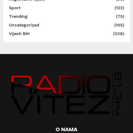
Sport
(122)
Trending
(75)
Uncategorized
(105)
Vijesti BiH
(338)
O NAMA