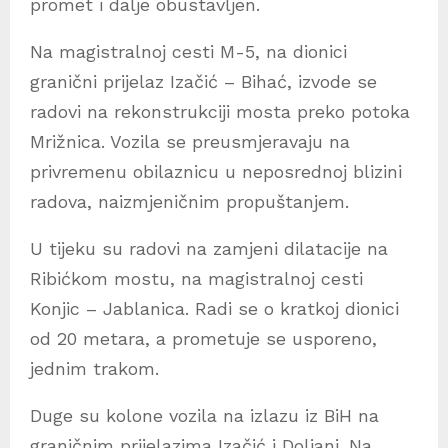
promet i dalje obustavljen.
Na magistralnoj cesti M-5, na dionici
granični prijelaz Izačić – Bihać, izvode se
radovi na rekonstrukciji mosta preko potoka
Mrižnica. Vozila se preusmjeravaju na
privremenu obilaznicu u neposrednoj blizini
radova, naizmjeničnim propuštanjem.
U tijeku su radovi na zamjeni dilatacije na
Ribićkom mostu, na magistralnoj cesti
Konjic – Jablanica. Radi se o kratkoj dionici
od 20 metara, a prometuje se usporeno,
jednim trakom.
Duge su kolone vozila na izlazu iz BiH na
graničnim prijelazima Izačić i Doljani. Na