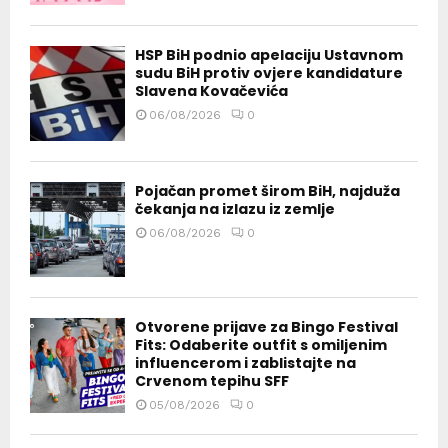
HSP BiH podnio apelaciju Ustavnom
sudu BiH protiv ovjere kandidature
Slavena Kovačevića
06/08/2026
0
Pojačan promet širom BiH, najduža
čekanja na izlazu iz zemlje
06/08/2026
0
Otvorene prijave za Bingo Festival
Fits: Odaberite outfit s omiljenim
influencerom i zablistajte na
Crvenom tepihu SFF
05/08/2026
0