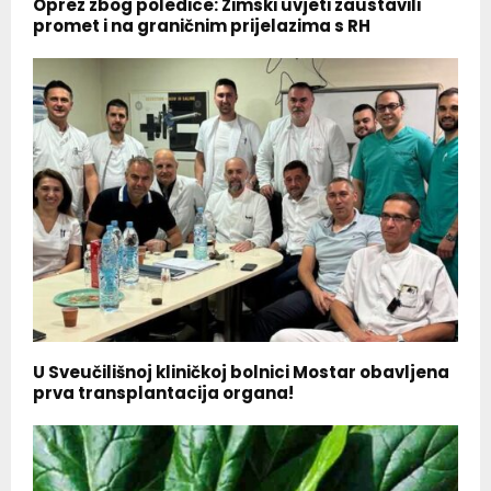
Oprez zbog poledice: Zimski uvjeti zaustavili
promet i na graničnim prijelazima s RH
U Sveučilišnoj kliničkoj bolnici Mostar obavljena
prva transplantacija organa!