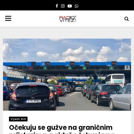
FACEBOOK
INSTAGRAM
YOUTUBE
WHATSAPP
PRIMARY
MENU
Vijesti BiH
Očekuju se gužve na graničnim