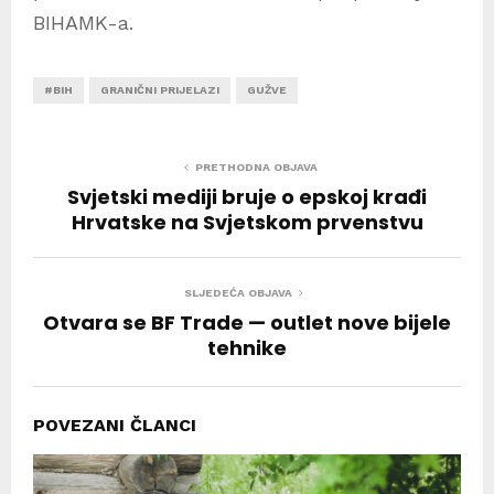
BIHAMK-a.
#BIH
GRANIČNI PRIJELAZI
GUŽVE
PRETHODNA OBJAVA
Svjetski mediji bruje o epskoj krađi
Hrvatske na Svjetskom prvenstvu
SLJEDEĆA OBJAVA
Otvara se BF Trade — outlet nove bijele
tehnike
POVEZANI ČLANCI