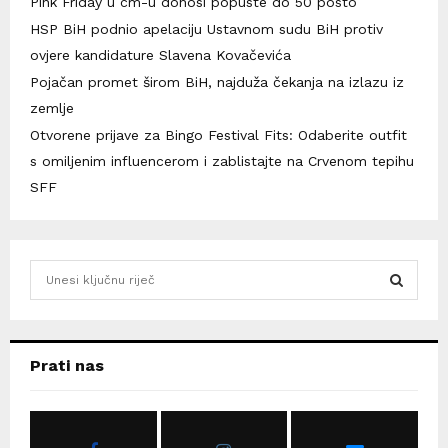
Pink Friday u cm-u donosi popuste do 50 posto
HSP BiH podnio apelaciju Ustavnom sudu BiH protiv
ovjere kandidature Slavena Kovačevića
Pojačan promet širom BiH, najduža čekanja na izlazu iz
zemlje
Otvorene prijave za Bingo Festival Fits: Odaberite outfit
s omiljenim influencerom i zablistajte na Crvenom tepihu
SFF
S
e
a
S
r
c
E
Prati nas
h
f
A
o
r
R