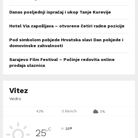
Danas posljednji ispraćaj i ukop Tanje Kurevije
Hotel Via zapošljava – otvorene četiri radne pozicije
Pod simbolom pobjede Hrvatska slavi Dan pobjede i
domovinske zahvalnosti
Sarajevo Film Festival – Počinje redovita online
prodaja ulaznica
Vitez
Vedro
42%
0.6km/h
0%
°
C
25
25
°