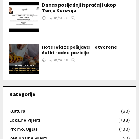
Danas posljednji ispraćaj i ukop
Tanje Kurevije
05/08/2026
0
Hotel Via zapošljava – otvorene
četiri radne pozicije
05/08/2026
0
Kategorije
Kultura
(60)
Lokalne vijesti
(733)
Promo/Oglasi
(100)
Regionalne vijesti
(50)