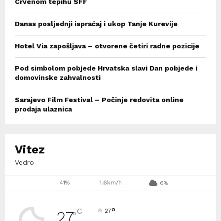
Crvenom tepihu SFF
Danas posljednji ispraćaj i ukop Tanje Kurevije
Hotel Via zapošljava – otvorene četiri radne pozicije
Pod simbolom pobjede Hrvatska slavi Dan pobjede i
domovinske zahvalnosti
Sarajevo Film Festival – Počinje redovita online
prodaja ulaznica
Vitez
Vedro
41%
1.6km/h
6%
°
C
27
27
°