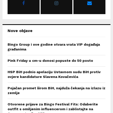
R
:
C
H
Nove objave
Bingo Group i ove godine otvara vrata VIP događaja
građanima
Pink Friday u cm-u donosi popuste do 50 posto
HSP BiH podnio apelaciju Ustavnom sudu BiH protiv
ovjere kandidature Slavena Kovačevića
Pojačan promet širom BiH, najduža čekanja na izlazu iz
zemlje
Otvorene prijave za Bingo Festival Fits: Odaberite
outfit s omiljenim influencerom i zablistajte na