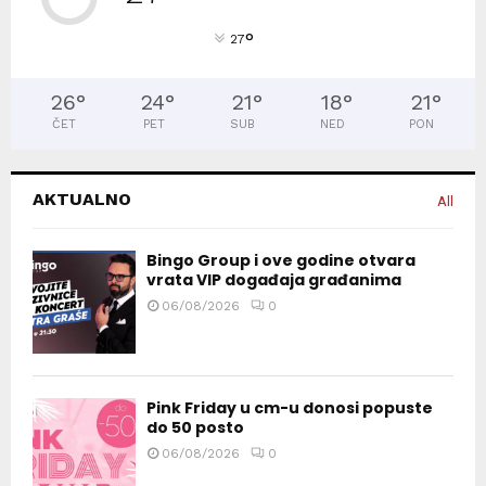
°
27
26
°
24
°
21
°
18
°
21
°
ČET
PET
SUB
NED
PON
AKTUALNO
All
Bingo Group i ove godine otvara
vrata VIP događaja građanima
06/08/2026
0
Pink Friday u cm-u donosi popuste
do 50 posto
06/08/2026
0