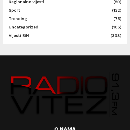
Regionalne vijesti
(50)
Sport
(122)
Trending
(75)
Uncategorized
(105)
Vijesti BiH
(338)
O NAMA