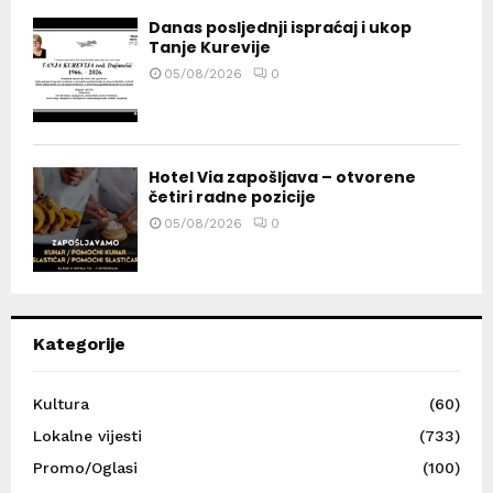
Danas posljednji ispraćaj i ukop
Tanje Kurevije
05/08/2026
0
Hotel Via zapošljava – otvorene
četiri radne pozicije
05/08/2026
0
Kategorije
Kultura
(60)
Lokalne vijesti
(733)
Promo/Oglasi
(100)