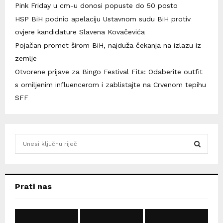
Pink Friday u cm-u donosi popuste do 50 posto
HSP BiH podnio apelaciju Ustavnom sudu BiH protiv
ovjere kandidature Slavena Kovačevića
Pojačan promet širom BiH, najduža čekanja na izlazu iz
zemlje
Otvorene prijave za Bingo Festival Fits: Odaberite outfit
s omiljenim influencerom i zablistajte na Crvenom tepihu
SFF
S
e
a
S
r
c
E
Prati nas
h
f
A
o
r