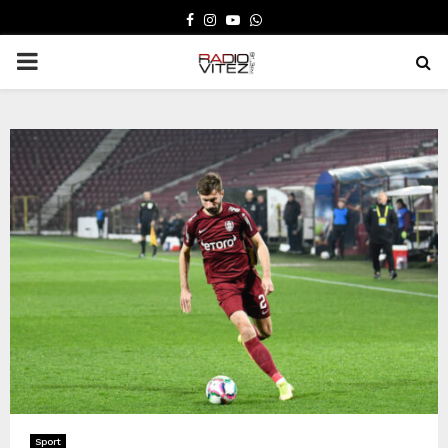
FACEBOOK
INSTAGRAM
YOUTUBE
WHATSAPP
PRIMARY
MENU
Sport