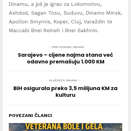
Dinamu, a još je igrao za Lokomotivu,
Ashdod, Sagan Tosu, Suduvu, Dinamo Minsk,
Apollon Smyrnis, Koper, Cluj, Varaždin te
Maccabi Bnei Reineh i Bnei Sakhnin.
PRETHODNA OBJAVA
Sarajevo – cijene najma stana već
odavno premašuju 1.000 KM
SLJEDEĆA OBJAVA
BiH osigurala preko 3,5 milijuna KM za
kulturu
POVEZANI ČLANCI