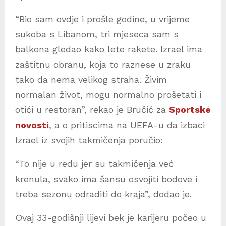
“Bio sam ovdje i prošle godine, u vrijeme
sukoba s Libanom, tri mjeseca sam s
balkona gledao kako lete rakete. Izrael ima
zaštitnu obranu, koja to raznese u zraku
tako da nema velikog straha. Živim
normalan život, mogu normalno prošetati i
otići u restoran”, rekao je Bručić za
Sportske
novosti
, a o pritiscima na UEFA-u da izbaci
Izrael iz svojih takmičenja poručio:
“To nije u redu jer su takmičenja već
krenula, svako ima šansu osvojiti bodove i
treba sezonu odraditi do kraja”, dodao je.
Ovaj 33-godišnji lijevi bek je karijeru počeo u