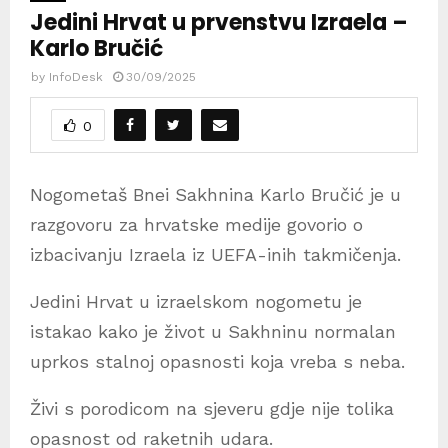
Jedini Hrvat u prvenstvu Izraela –
Karlo Bručić
by
InfoDesk
30/09/2025
0
Nogometaš Bnei Sakhnina Karlo Bručić je u
razgovoru za hrvatske medije govorio o
izbacivanju Izraela iz UEFA-inih takmičenja.
Jedini Hrvat u izraelskom nogometu je
istakao kako je život u Sakhninu normalan
uprkos stalnoj opasnosti koja vreba s neba.
Živi s porodicom na sjeveru gdje nije tolika
opasnost od raketnih udara.