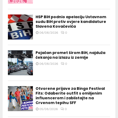
HSP BiH podnio apelaciju Ustavnom
sudu BiH protiv ovjere kandidature
Slavena Kovačevića
06/08/2026
0
Pojačan promet širom BiH, najduža
čekanja na izlazu iz zemlje
06/08/2026
0
Otvorene prijave za Bingo Festival
Fits: Odaberite outfit s omiljenim
influencerom i zablistajte na
Crvenom tepihu SFF
05/08/2026
0