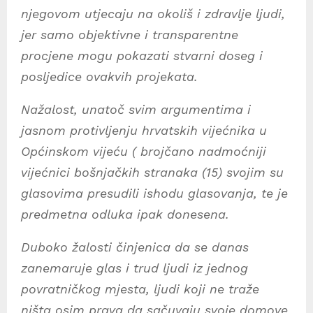
njegovom utjecaju na okoliš i zdravlje ljudi,
jer samo objektivne i transparentne
procjene mogu pokazati stvarni doseg i
posljedice ovakvih projekata.
Nažalost, unatoč svim argumentima i
jasnom protivljenju hrvatskih vijećnika u
Općinskom vijeću ( brojčano nadmoćniji
vijećnici bošnjačkih stranaka (15) svojim su
glasovima presudili ishodu glasovanja, te je
predmetna odluka ipak donesena.
Duboko žalosti činjenica da se danas
zanemaruje glas i trud ljudi iz jednog
povratničkog mjesta, ljudi koji ne traže
ništa osim prava da sačuvaju svoje domove