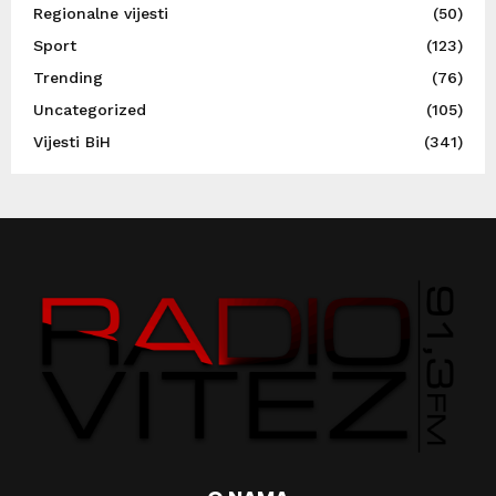
Regionalne vijesti
(50)
Sport
(123)
Trending
(76)
Uncategorized
(105)
Vijesti BiH
(341)