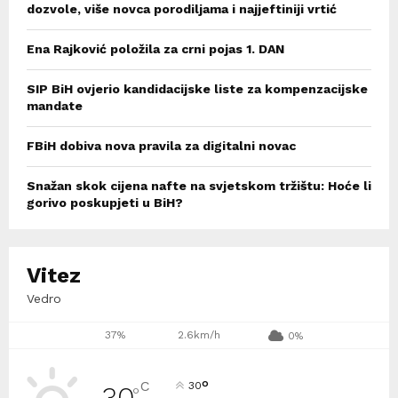
dozvole, više novca porodiljama i najjeftiniji vrtić
Ena Rajković položila za crni pojas 1. DAN
SIP BiH ovjerio kandidacijske liste za kompenzacijske
mandate
FBiH dobiva nova pravila za digitalni novac
Snažan skok cijena nafte na svjetskom tržištu: Hoće li
gorivo poskupjeti u BiH?
Vitez
Vedro
37%
2.6km/h
0%
°
C
30
30
°