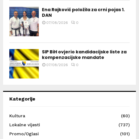
Ena Rajković položila za crni pojas 1.
DAN
07/08/2026
0
SIP BiH ovjerio kandidacijske liste za
kompenzacijske mandate
07/08/2026
0
Kategorije
Kultura
(60)
Lokalne vijesti
(737)
Promo/Oglasi
(101)