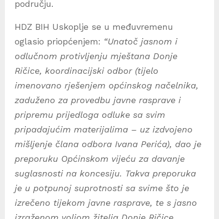
području.
HDZ BIH Uskoplje se u međuvremenu
oglasio priopćenjem:
“Unatoč jasnom i
odlučnom protivljenju mještana Donje
Ričice, koordinacijski odbor (tijelo
imenovano rješenjem općinskog načelnika,
zaduženo za provedbu javne rasprave i
pripremu prijedloga odluke sa svim
pripadajućim materijalima – uz izdvojeno
mišljenje člana odbora Ivana Perića), dao je
preporuku Općinskom vijeću za davanje
suglasnosti na koncesiju. Takva preporuka
je u potpunoj suprotnosti sa svime što je
izrečeno tijekom javne rasprave, te s jasno
izraženom voljom žitelja Donje Ričice.