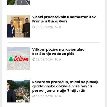
Visoki predstavnik u samostanu sv.
Franje u Gučoj Gori
08/08/2026
0
Vitkom poziva na racionalno
korištenje vode za piće
08/08/2026
0
Rekordan proračun, mladi ne plaćaju
građevinske dozvole, više novca
porodiljama i najjeftiniji vrtić
08/08/2026
0