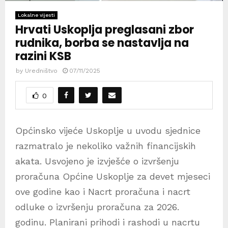
Lokalne vijesti
Hrvati Uskoplja preglasani zbor
rudnika, borba se nastavlja na
razini KSB
by
Uredništvo
07/11/2025
0
Općinsko vijeće Uskoplje u uvodu sjednice
razmatralo je nekoliko važnih financijskih
akata. Usvojeno je izvješće o izvršenju
proračuna Općine Uskoplje za devet mjeseci
ove godine kao i Nacrt proračuna i nacrt
odluke o izvršenju proračuna za 2026.
godinu. Planirani prihodi i rashodi u nacrtu