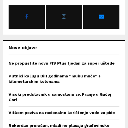
f
A
o
r
R
:
C
H
Nove objave
Ne propustite novu FIS Plus tjedan za super uštede
Putnici ka jugu BiH godinama “muku muče” s
kilometarskim kolonama
Visoki predstavnik u samostanu sv. Franje u Gučoj
Gori
Vitkom poziva na racionalno korištenje vode za piće
Rekordan proračun, mladi ne plaćaju građevinske