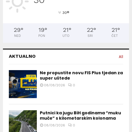
°
30
29
°
19
°
21
°
22
°
21
°
NED
PON
UTO
SRI
ČET
AKTUALNO
All
Ne propustite novu FIS Plus tjedan za
super uštede
08/08/2026
0
Putnici ka jugu BiH godinama “muku
muče” s kilometarskim kolonama
08/08/2026
0