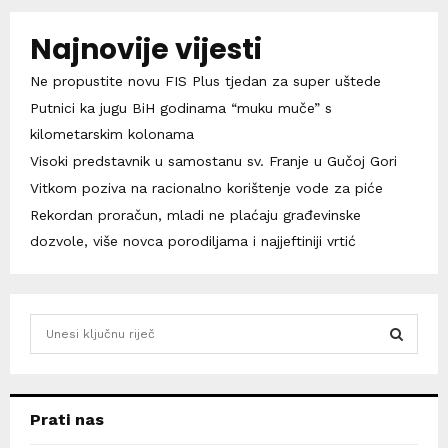
Najnovije vijesti
Ne propustite novu FIS Plus tjedan za super uštede
Putnici ka jugu BiH godinama “muku muče” s
kilometarskim kolonama
Visoki predstavnik u samostanu sv. Franje u Gučoj Gori
Vitkom poziva na racionalno korištenje vode za piće
Rekordan proračun, mladi ne plaćaju građevinske
dozvole, više novca porodiljama i najjeftiniji vrtić
S
e
a
S
r
c
E
Prati nas
h