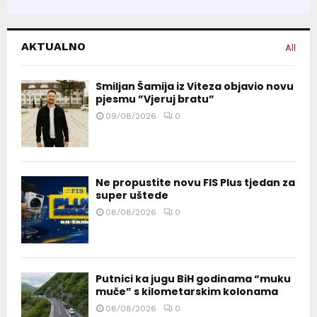
AKTUALNO
All
Smiljan Šamija iz Viteza objavio novu
pjesmu ”Vjeruj bratu”
09/08/2026
0
Ne propustite novu FIS Plus tjedan za
super uštede
08/08/2026
0
Putnici ka jugu BiH godinama “muku
muče” s kilometarskim kolonama
08/08/2026
0