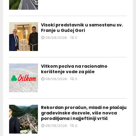
Visoki predstavnik u samostanu sv.
Franje u Gučoj Gori
08/08/2026
0
Vitkom poziva na racionalno
korištenje vode za piće
08/08/2026
0
Rekordan proračun, mladi ne plaćaju
građevinske dozvole, više novca
porodiljama i najjeftiniji vrtić
08/08/2026
0