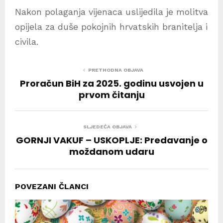
Nakon polaganja vijenaca uslijedila je molitva
opijela za duše pokojnih hrvatskih branitelja i
civila.
PRETHODNA OBJAVA
Proračun BiH za 2025. godinu usvojen u
prvom čitanju
SLJEDEĆA OBJAVA
GORNJI VAKUF – USKOPLJE: Predavanje o
moždanom udaru
POVEZANI ČLANCI