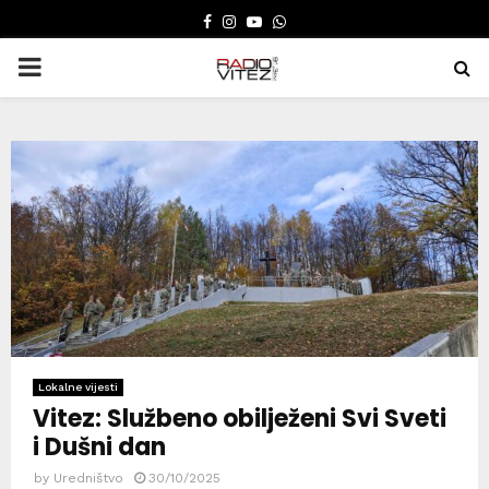
FACEBOOK
INSTAGRAM
YOUTUBE
WHATSAPP
PRIMARY
MENU
Lokalne vijesti
Vitez: Službeno obilježeni Svi Sveti
i Dušni dan
by
Uredništvo
30/10/2025