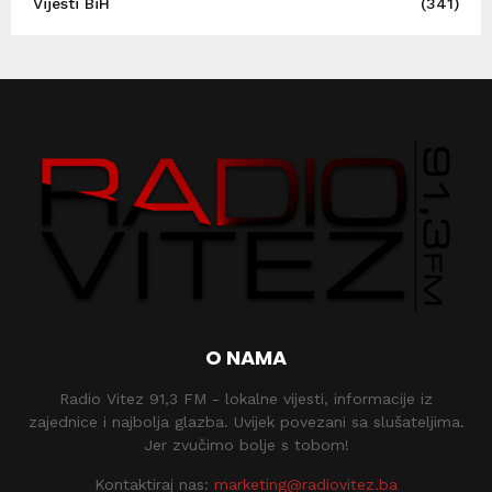
Vijesti BiH
(341)
O NAMA
Radio Vitez 91,3 FM - lokalne vijesti, informacije iz
zajednice i najbolja glazba. Uvijek povezani sa slušateljima.
Jer zvučimo bolje s tobom!
Kontaktiraj nas:
marketing@radiovitez.ba