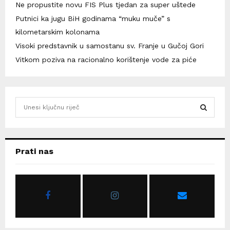
Ne propustite novu FIS Plus tjedan za super uštede
Putnici ka jugu BiH godinama “muku muče” s
kilometarskim kolonama
Visoki predstavnik u samostanu sv. Franje u Gučoj Gori
Vitkom poziva na racionalno korištenje vode za piće
S
e
a
S
r
c
E
Prati nas
h
f
A
o
r
R
:
C