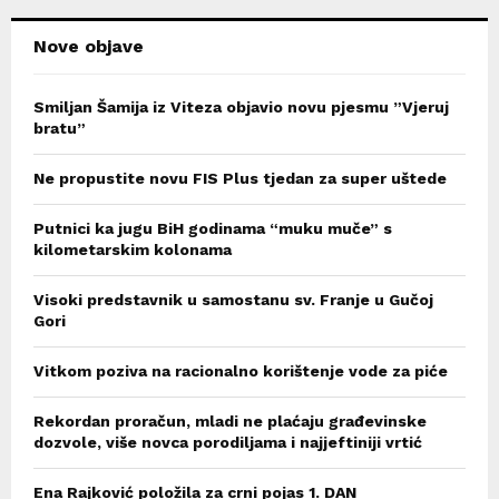
H
Nove objave
Smiljan Šamija iz Viteza objavio novu pjesmu ”Vjeruj
bratu”
Ne propustite novu FIS Plus tjedan za super uštede
Putnici ka jugu BiH godinama “muku muče” s
kilometarskim kolonama
Visoki predstavnik u samostanu sv. Franje u Gučoj
Gori
Vitkom poziva na racionalno korištenje vode za piće
Rekordan proračun, mladi ne plaćaju građevinske
dozvole, više novca porodiljama i najjeftiniji vrtić
Ena Rajković položila za crni pojas 1. DAN