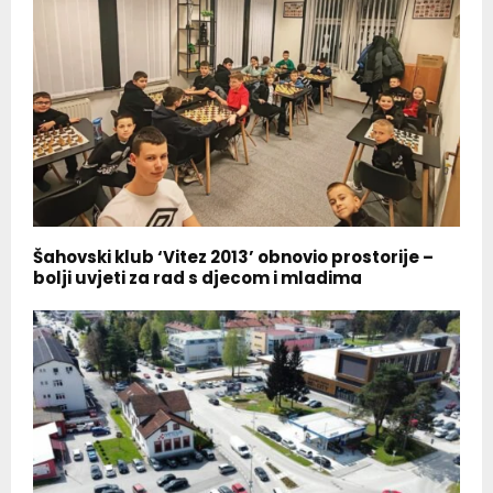
Šahovski klub ‘Vitez 2013’ obnovio prostorije –
bolji uvjeti za rad s djecom i mladima