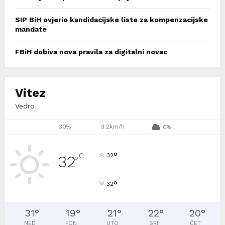
SIP BiH ovjerio kandidacijske liste za kompenzacijske
mandate
FBiH dobiva nova pravila za digitalni novac
Vitez
Vedro
30%
3.2km/h
0%
°
C
32
32
°
°
32
31
°
19
°
21
°
22
°
20
°
NED
PON
UTO
SRI
ČET