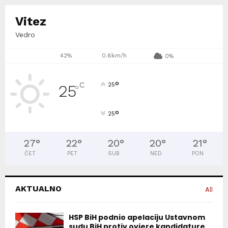
Vitez
Vedro
42%
0.6km/h
0%
°
C
25
25
°
°
25
27
°
22
°
20
°
20
°
21
°
ČET
PET
SUB
NED
PON
AKTUALNO
All
HSP BiH podnio apelaciju Ustavnom
sudu BiH protiv ovjere kandidature