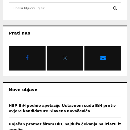
S
e
a
S
r
c
E
Prati nas
h
f
A
o
r
R
:
C
H
Nove objave
HSP BiH podnio apelaciju Ustavnom sudu BiH protiv
ovjere kandidature Slavena Kovačevića
Pojačan promet širom BiH, najduža čekanja na izlazu iz
zemlje