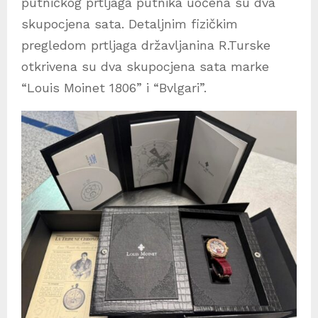
putničkog prtljaga putnika uočena su dva
skupocjena sata. Detaljnim fizičkim
pregledom prtljaga državljanina R.Turske
otkrivena su dva skupocjena sata marke
“Louis Moinet 1806” i “Bvlgari”.