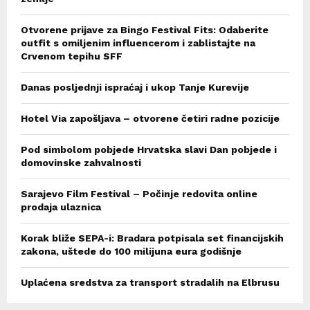
Otvorene prijave za Bingo Festival Fits: Odaberite
outfit s omiljenim influencerom i zablistajte na
Crvenom tepihu SFF
Danas posljednji ispraćaj i ukop Tanje Kurevije
Hotel Via zapošljava – otvorene četiri radne pozicije
Pod simbolom pobjede Hrvatska slavi Dan pobjede i
domovinske zahvalnosti
Sarajevo Film Festival – Počinje redovita online
prodaja ulaznica
Korak bliže SEPA-i: Bradara potpisala set financijskih
zakona, uštede do 100 milijuna eura godišnje
Uplaćena sredstva za transport stradalih na Elbrusu