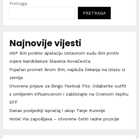
Pretraga
PRETRAGA
Najnovije vijesti
HSP BiH podnio apelaciju Ustavnom sudu BiH protiv
ovjere kandidature Slavena Kovačevića
Pojačan promet širom BiH, najduža čekanja na izlazu iz
zemlje
Otvorene prijave za Bingo Festival Fits: Odaberite outfit
s omiljenim influencerom i zablistajte na Crvenom tepihu
SFF
Danas posljednji ispraćaj i ukop Tanje Kurevije
Hotel Via zapošljava – otvorene četiri radne pozicije