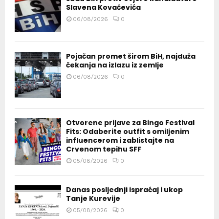
Slavena Kovačevića
06/08/2026
0
Pojačan promet širom BiH, najduža
čekanja na izlazu iz zemlje
06/08/2026
0
Otvorene prijave za Bingo Festival
Fits: Odaberite outfit s omiljenim
influencerom i zablistajte na
Crvenom tepihu SFF
05/08/2026
0
Danas posljednji ispraćaj i ukop
Tanje Kurevije
05/08/2026
0