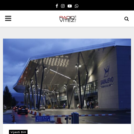
FACEBOOK
INSTAGRAM
YOUTUBE
WHATSAPP
PRIMARY
MENU
Vijesti BiH