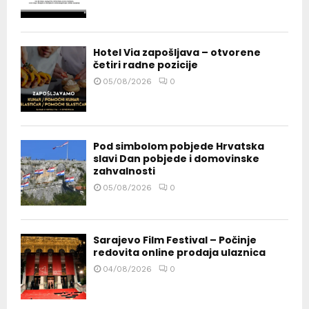
Hotel Via zapošljava – otvorene
četiri radne pozicije
05/08/2026
0
Pod simbolom pobjede Hrvatska
slavi Dan pobjede i domovinske
zahvalnosti
05/08/2026
0
Sarajevo Film Festival – Počinje
redovita online prodaja ulaznica
04/08/2026
0