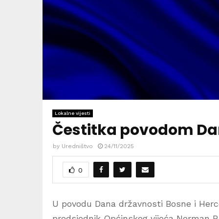
Lokalne vijesti
Čestitka povodom Dan
by
Uredništvo
24/11/2025
0
U povodu Dana državnosti Bosne i Herce
predsjednik Općinskog vijeća Nerman R