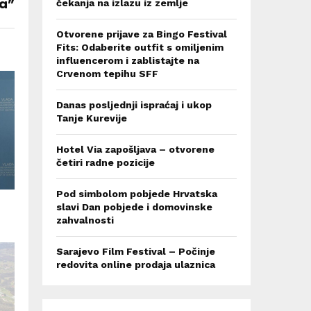
ča”
čekanja na izlazu iz zemlje
Otvorene prijave za Bingo Festival
Fits: Odaberite outfit s omiljenim
influencerom i zablistajte na
Crvenom tepihu SFF
Danas posljednji ispraćaj i ukop
Tanje Kurevije
Hotel Via zapošljava – otvorene
četiri radne pozicije
Pod simbolom pobjede Hrvatska
slavi Dan pobjede i domovinske
zahvalnosti
Sarajevo Film Festival – Počinje
redovita online prodaja ulaznica