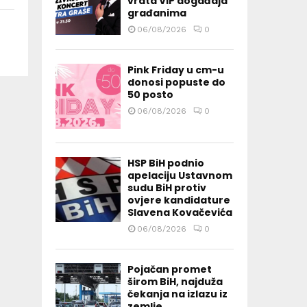
vrata VIP događaja
građanima
06/08/2026
0
Pink Friday u cm-u
donosi popuste do
50 posto
06/08/2026
0
HSP BiH podnio
apelaciju Ustavnom
sudu BiH protiv
ovjere kandidature
Slavena Kovačevića
06/08/2026
0
Pojačan promet
širom BiH, najduža
čekanja na izlazu iz
zemlje