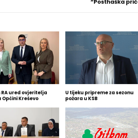
”Posthaška pri
RA ured ovjeritelja
U tijeku pripreme za sezonu
u Općini Kreševo
požara u KSB