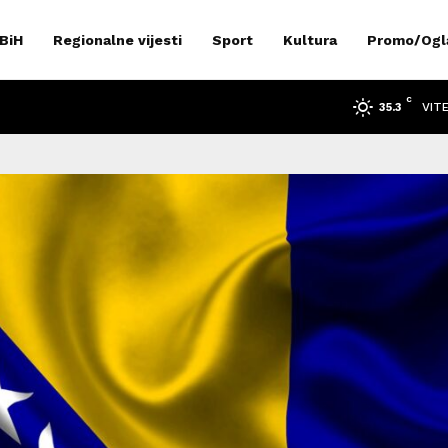
 BiH
Regionalne vijesti
Sport
Kultura
Promo/Ogl
C
VIT
35.3