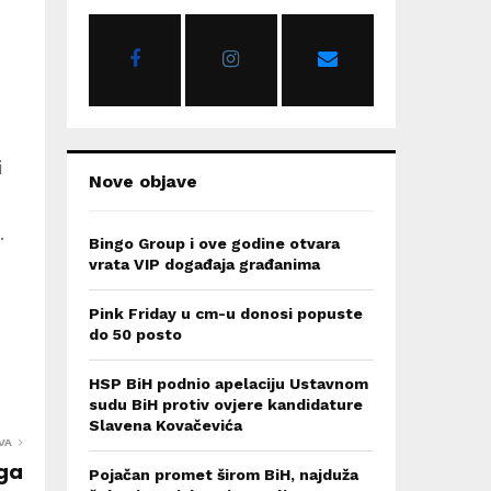
o
r
R
:
C
H
i
Nove objave
.
Bingo Group i ove godine otvara
vrata VIP događaja građanima
Pink Friday u cm-u donosi popuste
do 50 posto
HSP BiH podnio apelaciju Ustavnom
sudu BiH protiv ovjere kandidature
Slavena Kovačevića
VA
iga
Pojačan promet širom BiH, najduža