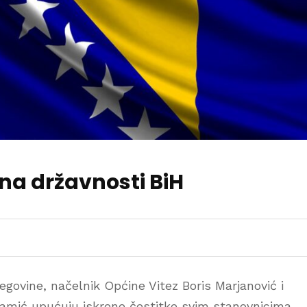
a državnosti BiH
govine, načelnik Općine Vitez Boris Marjanović i
amić upućuju iskrene čestitke svim stanovnicima