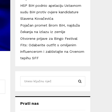
HSP BiH podnio apelaciju Ustavnom
sudu BiH protiv ovjere kandidature
Slavena Kovačevića
Pojačan promet širom BiH, najduža
čekanja na izlazu iz zemlje
Otvorene prijave za Bingo Festival
Fits: Odaberite outfit s omiljenim
influencerom i zablistajte na Crvenom
tepihu SFF
S
e
a
S
r
c
E
Prati nas
h
f
A