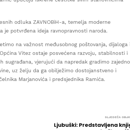
ijesnih odluka ZAVNOBiH-a, temelja moderne
a je potvrđena ideja ravnopravnosti naroda.
jetimo na važnost međusobnog poštovanja, dijaloga 
pćina Vitez ostaje posvećena razvoju, stabilnosti i
aših sugrađana, vjerujući da napredak gradimo zajedno
ne, uz želju da ga obilježimo dostojanstveno i
ačelnika Marjanovića i predsjednika Ramića.
SLJEDEĆA OBJA
Ljubuški: Predstavljena knj