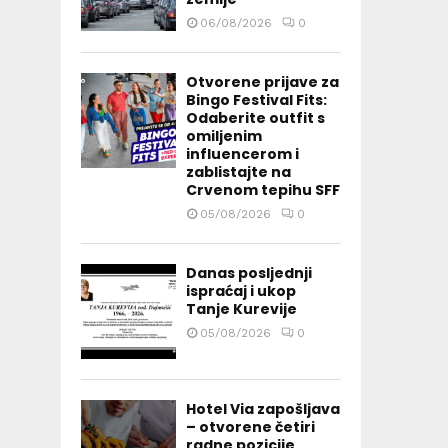
06/08/2026
0
Otvorene prijave za
Bingo Festival Fits:
Odaberite outfit s
omiljenim
influencerom i
zablistajte na
Crvenom tepihu SFF
05/08/2026
0
Danas posljednji
ispraćaj i ukop
Tanje Kurevije
05/08/2026
0
Hotel Via zapošljava
– otvorene četiri
radne pozicije