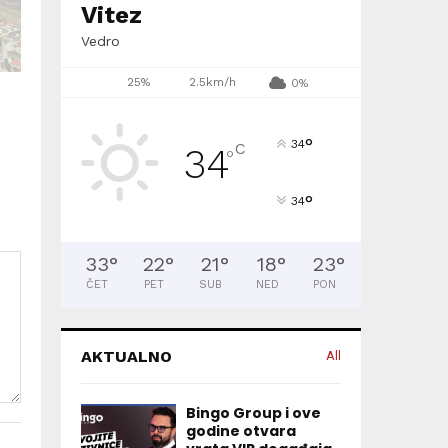
Vitez
Vedro
25%
2.5km/h
0%
°
34
C
34
°
°
34
33
°
22
°
21
°
18
°
23
°
ČET
PET
SUB
NED
PON
AKTUALNO
All
Bingo Group i ove
godine otvara