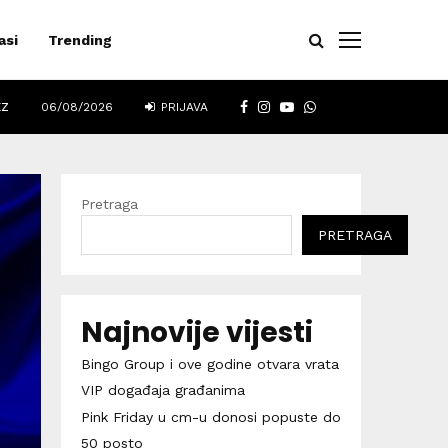
asi
Trending
FACEBOOK
INSTAGRAM
YOUTUBE
WHATSAPP
EZ
06/08/2026
PRIJAVA
Pretraga
PRETRAGA
Najnovije vijesti
Bingo Group i ove godine otvara vrata
VIP događaja građanima
Pink Friday u cm-u donosi popuste do
50 posto