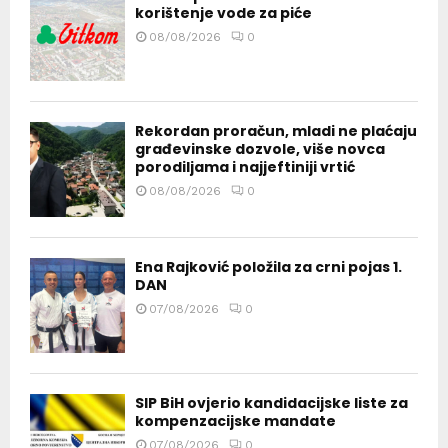
korištenje vode za piće
08/08/2026
0
Rekordan proračun, mladi ne plaćaju
građevinske dozvole, više novca
porodiljama i najjeftiniji vrtić
08/08/2026
0
Ena Rajković položila za crni pojas 1.
DAN
07/08/2026
0
SIP BiH ovjerio kandidacijske liste za
kompenzacijske mandate
07/08/2026
0