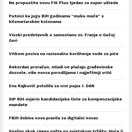
Ne propustite novu FIS Plus tjedan za super uštede
Putnici ka jugu BiH godinama “muku muče” s
kilometarskim kolonama
Visoki predstavnik u samostanu sv. Franje u Gučoj
Gori
Vitkom poziva na racionalno korištenje vode za piće
Rekordan proračun, mladi ne plaćaju građevinske
dozvole, više novca porodiljama i najjeftiniji vrtić
Ena Rajković položila za crni pojas 1. DAN
SIP BiH ovjerio kandidacijske liste za kompenzacijske
mandate
FBiH dobiva nova pravila za digitalni novac
Snažan skok cijena nafte na svjetskom tržištu: Hoće li