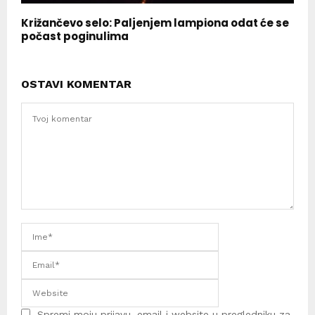
Križančevo selo: Paljenjem lampiona odat će se
počast poginulima
OSTAVI KOMENTAR
Spremi moju prijavu, email i website u pregledniku za