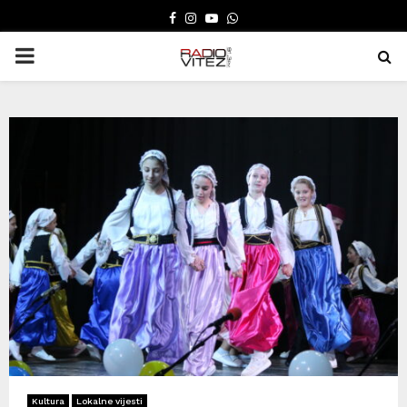
FACEBOOK
INSTAGRAM
YOUTUBE
WHATSAPP
PRIMARY
MENU
Kultura
Lokalne vijesti