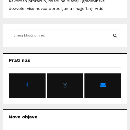
Rekordan proračun, mladi ne plaćaju građevinske
dozvole, više novca porodiljama i najjeftiniji vrtić
S
e
a
S
r
c
E
Prati nas
h
f
A
o
r
R
:
C
H
Nove objave