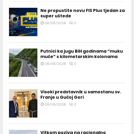
Ne propustite novu FIS Plus tjedan za
super uštede
08/08/2026
0
Putnici ka jugu BiH godinama “muku
muče” s kilometarskim kolonama
08/08/2026
0
Visoki predstavnik u samostanu sv.
Franje u Gučoj Gori
08/08/2026
0
Vitkom poziva na racionalno