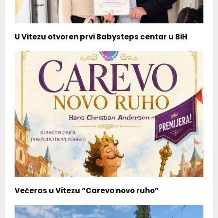
U Vitezu otvoren prvi Babysteps centar u BiH
Večeras u Vitezu “Carevo novo ruho”