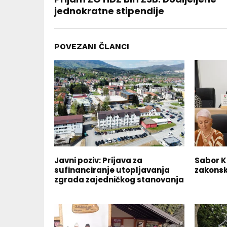
jednokratne stipendije
POVEZANI ČLANCI
Javni poziv: Prijava za
Sabor KS
sufinanciranje utopljavanja
zakonsk
zgrada zajedničkog stanovanja