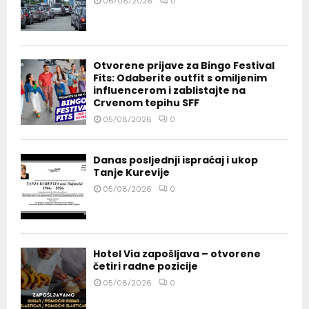
06/08/2026
0
Otvorene prijave za Bingo Festival
Fits: Odaberite outfit s omiljenim
influencerom i zablistajte na
Crvenom tepihu SFF
05/08/2026
0
Danas posljednji ispraćaj i ukop
Tanje Kurevije
05/08/2026
0
Hotel Via zapošljava – otvorene
četiri radne pozicije
05/08/2026
0