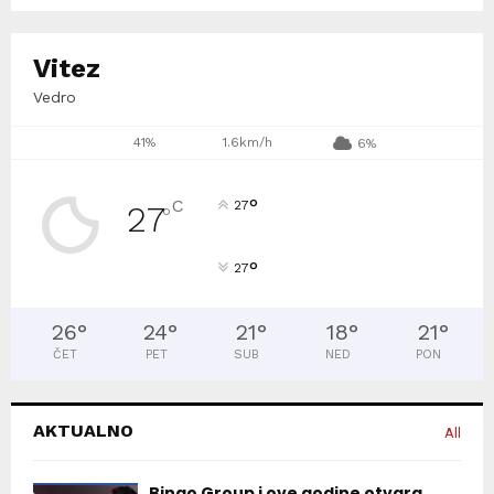
Vitez
Vedro
41%
1.6km/h
6%
°
C
27
27
°
°
27
26
°
24
°
21
°
18
°
21
°
ČET
PET
SUB
NED
PON
AKTUALNO
All
Bingo Group i ove godine otvara