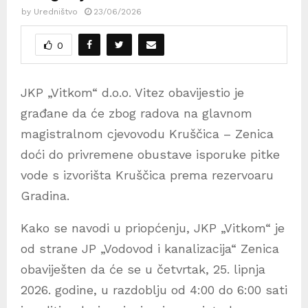
by
Uredništvo
23/06/2026
0
JKP „Vitkom“ d.o.o. Vitez obavijestio je
građane da će zbog radova na glavnom
magistralnom cjevovodu Kruščica – Zenica
doći do privremene obustave isporuke pitke
vode s izvorišta Kruščica prema rezervoaru
Gradina.
Kako se navodi u priopćenju, JKP „Vitkom“ je
od strane JP „Vodovod i kanalizacija“ Zenica
obaviješten da će se u četvrtak, 25. lipnja
2026. godine, u razdoblju od 4:00 do 6:00 sati