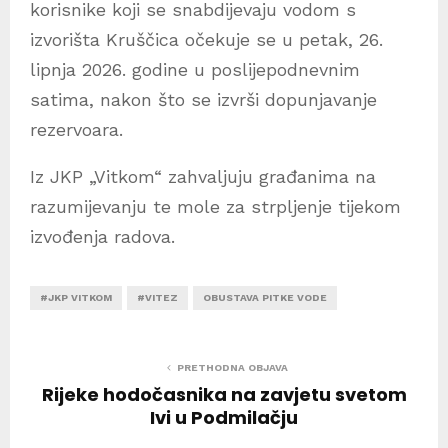
korisnike koji se snabdijevaju vodom s
izvorišta Kruščica očekuje se u petak, 26.
lipnja 2026. godine u poslijepodnevnim
satima, nakon što se izvrši dopunjavanje
rezervoara.
Iz JKP „Vitkom“ zahvaljuju građanima na
razumijevanju te mole za strpljenje tijekom
izvođenja radova.
#JKP VITKOM
#VITEZ
OBUSTAVA PITKE VODE
PRETHODNA OBJAVA
Rijeke hodočasnika na zavjetu svetom
Ivi u Podmilačju