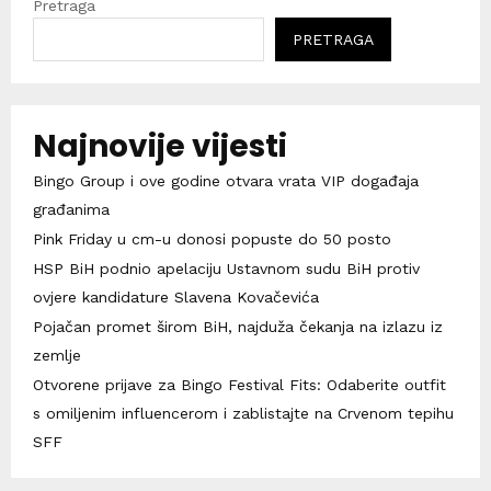
Pretraga
PRETRAGA
Najnovije vijesti
Bingo Group i ove godine otvara vrata VIP događaja
građanima
Pink Friday u cm-u donosi popuste do 50 posto
HSP BiH podnio apelaciju Ustavnom sudu BiH protiv
ovjere kandidature Slavena Kovačevića
Pojačan promet širom BiH, najduža čekanja na izlazu iz
zemlje
Otvorene prijave za Bingo Festival Fits: Odaberite outfit
s omiljenim influencerom i zablistajte na Crvenom tepihu
SFF