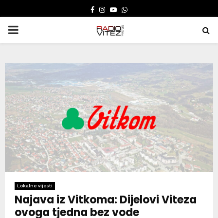
FACEBOOK
INSTAGRAM
YOUTUBE
WHATSAPP
PRIMARY
MENU
Lokalne vijesti
Najava iz Vitkoma: Dijelovi Viteza
ovoga tjedna bez vode