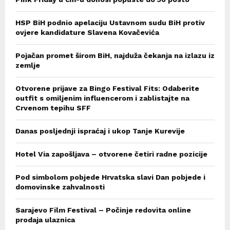
HSP BiH podnio apelaciju Ustavnom sudu BiH protiv
ovjere kandidature Slavena Kovačevića
Pojačan promet širom BiH, najduža čekanja na izlazu iz
zemlje
Otvorene prijave za Bingo Festival Fits: Odaberite
outfit s omiljenim influencerom i zablistajte na
Crvenom tepihu SFF
Danas posljednji ispraćaj i ukop Tanje Kurevije
Hotel Via zapošljava – otvorene četiri radne pozicije
Pod simbolom pobjede Hrvatska slavi Dan pobjede i
domovinske zahvalnosti
Sarajevo Film Festival – Počinje redovita online
prodaja ulaznica