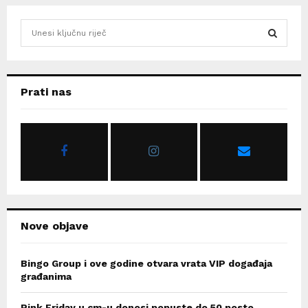
S
e
a
S
r
c
E
Prati nas
h
f
A
o
r
R
:
C
H
Nove objave
Bingo Group i ove godine otvara vrata VIP događaja
građanima
Pink Friday u cm-u donosi popuste do 50 posto