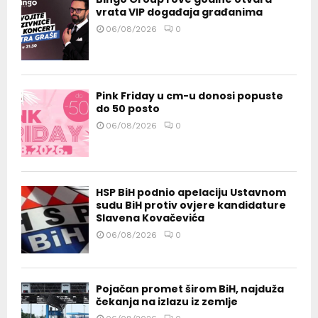
vrata VIP događaja građanima
06/08/2026
0
Pink Friday u cm-u donosi popuste
do 50 posto
06/08/2026
0
HSP BiH podnio apelaciju Ustavnom
sudu BiH protiv ovjere kandidature
Slavena Kovačevića
06/08/2026
0
Pojačan promet širom BiH, najduža
čekanja na izlazu iz zemlje