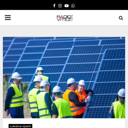
FACEBOOK
INSTAGRAM
YOUTUBE
WHATSAPP
PRIMARY
MENU
Lokalne vijesti