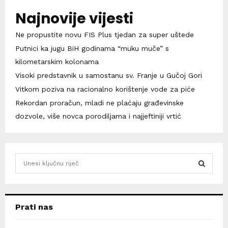
Najnovije vijesti
Ne propustite novu FIS Plus tjedan za super uštede
Putnici ka jugu BiH godinama “muku muče” s
kilometarskim kolonama
Visoki predstavnik u samostanu sv. Franje u Gučoj Gori
Vitkom poziva na racionalno korištenje vode za piće
Rekordan proračun, mladi ne plaćaju građevinske
dozvole, više novca porodiljama i najjeftiniji vrtić
S
e
a
S
r
c
E
Prati nas
h
f
A