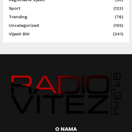
Sport
(123)
Trending
(76)
Uncategorized
(105)
Vijesti BiH
(341)
O NAMA