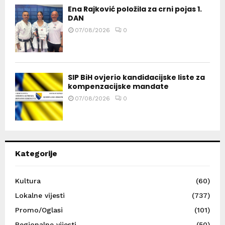
Ena Rajković položila za crni pojas 1.
DAN
07/08/2026
0
SIP BiH ovjerio kandidacijske liste za
kompenzacijske mandate
07/08/2026
0
Kategorije
Kultura
(60)
Lokalne vijesti
(737)
Promo/Oglasi
(101)
Regionalne vijesti
(50)