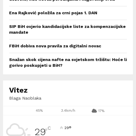
Ena Rajković položila za crni pojas 1. DAN
SIP BiH ovjerio kandidacijske liste za kompenzacijske
mandate
FBiH dobiva nova pravila za digitalni novac
Snažan skok cijena nafte na svjetskom tržištu: Hoće li
gorivo poskupjeti u BiH?
Vitez
Blaga Naoblaka
45%
3.4km/h
17%
°
C
29
29
°