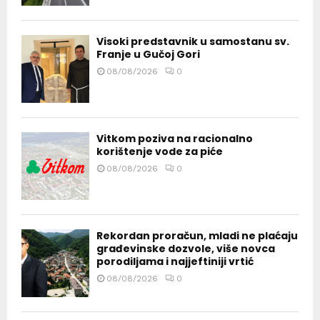
Visoki predstavnik u samostanu sv.
Franje u Gučoj Gori
08/08/2026
0
Vitkom poziva na racionalno
korištenje vode za piće
08/08/2026
0
Rekordan proračun, mladi ne plaćaju
građevinske dozvole, više novca
porodiljama i najjeftiniji vrtić
08/08/2026
0