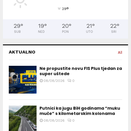
°
29
29
°
19
°
20
°
21
°
22
°
SUB
NED
PON
UTO
SRI
AKTUALNO
All
Ne propustite novu FIS Plus tjedan za
super uštede
08/08/2026
0
Putnici ka jugu BiH godinama “muku
muče” s kilometarskim kolonama
08/08/2026
0