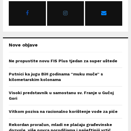
o
r
R
:
C
H
Nove objave
Ne propustite novu FIS Plus tjedan za super uštede
Putnici ka jugu BiH godinama “muku muče” s
kilometarskim kolonama
Visoki predstavnik u samostanu sv. Franje u Gučoj
Gori
Vitkom poziva na racionalno korištenje vode za piće
Rekordan proračun, mladi ne plaćaju građevinske
dozvole, više novca porodiljama i najjeftiniji vrtić