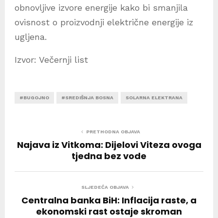
obnovljive izvore energije kako bi smanjila
ovisnost o proizvodnji električne energije iz
ugljena.
Izvor: Večernji list
#BUGOJNO
#SREDIŠNJA BOSNA
SOLARNA ELEKTRANA
PRETHODNA OBJAVA
Najava iz Vitkoma: Dijelovi Viteza ovoga
tjedna bez vode
SLJEDEĆA OBJAVA
Centralna banka BiH: Inflacija raste, a
ekonomski rast ostaje skroman