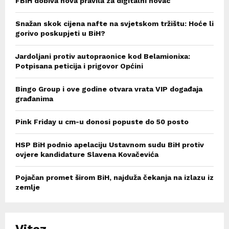
FBiH dobiva nova pravila za digitalni novac
Snažan skok cijena nafte na svjetskom tržištu: Hoće li
gorivo poskupjeti u BiH?
Jardoljani protiv autopraonice kod Belamionixa:
Potpisana peticija i prigovor Općini
Bingo Group i ove godine otvara vrata VIP događaja
građanima
Pink Friday u cm-u donosi popuste do 50 posto
HSP BiH podnio apelaciju Ustavnom sudu BiH protiv
ovjere kandidature Slavena Kovačevića
Pojačan promet širom BiH, najduža čekanja na izlazu iz
zemlje