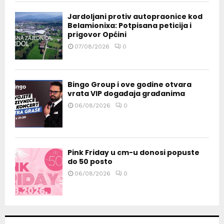
Jardoljani protiv autopraonice kod
Belamionixa: Potpisana peticija i
prigovor Općini
07/08/2026
0
Bingo Group i ove godine otvara
vrata VIP događaja građanima
06/08/2026
0
Pink Friday u cm-u donosi popuste
do 50 posto
06/08/2026
0