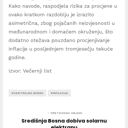
Kako navode, raspodjela rizika za procjene u
ovako kratkom razdoblju je izrazito
asimetrična, zbog pojačanih neizvjesnosti u
međunarodnom i domaćem okruženju, što
dodatno otežava pouzdano procjenjivanje
inflacije u posljednjem tromjesečju tekuće
godine.
Izvor: Večernji list
#CENTRALNA BANKA
#INFLACIJA
PRETHODNA OBJAVA
Središnja Bosna dobiva solarnu
elektranu