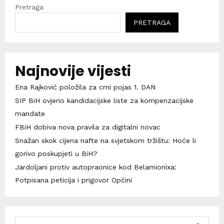
Pretraga
PRETRAGA
Najnovije vijesti
Ena Rajković položila za crni pojas 1. DAN
SIP BiH ovjerio kandidacijske liste za kompenzacijske
mandate
FBiH dobiva nova pravila za digitalni novac
Snažan skok cijena nafte na svjetskom tržištu: Hoće li
gorivo poskupjeti u BiH?
Jardoljani protiv autopraonice kod Belamionixa:
Potpisana peticija i prigovor Općini
S