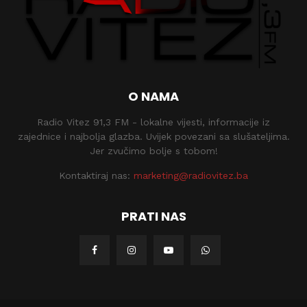
O NAMA
Radio Vitez 91,3 FM - lokalne vijesti, informacije iz
zajednice i najbolja glazba. Uvijek povezani sa slušateljima.
Jer zvučimo bolje s tobom!
Kontaktiraj nas:
marketing@radiovitez.ba
PRATI NAS