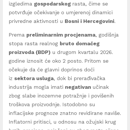
izgledima
gospodarskog
rasta, čime se
potvrđuje očekivanje o umjerenoj dinamici
privredne aktivnosti u
Bosni i Hercegovini
.
Prema
preliminarnim procjenama
, godišnja
stopa rasta realnog
bruto domaćeg
proizvoda (BDP)
u drugom kvartalu 2026.
godine iznosit će oko 2 posto. Pritom se
očekuje da će glavni doprinos doći
iz
sektora usluga
, dok bi prerađivačka
industrija mogla imati
negativan
učinak
zbog slabe inozemne potražnje i povišenih
troškova proizvodnje. Istodobno su
inflacijske prognoze znatno revidirane naviše.
Inflatorni pritisci, u odnosu na ožujski krug