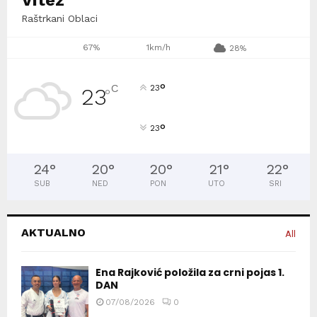
Vitez
Raštrkani Oblaci
67%
1km/h
28%
°
C
23
23
°
°
23
24
°
20
°
20
°
21
°
22
°
SUB
NED
PON
UTO
SRI
AKTUALNO
All
Ena Rajković položila za crni pojas 1.
DAN
07/08/2026
0