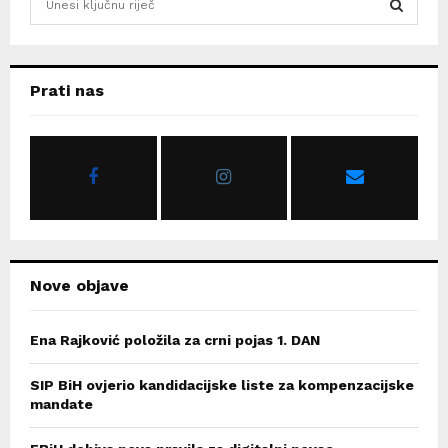
e
a
S
r
c
E
Prati nas
h
f
A
o
r
R
:
C
H
Nove objave
Ena Rajković položila za crni pojas 1. DAN
SIP BiH ovjerio kandidacijske liste za kompenzacijske
mandate