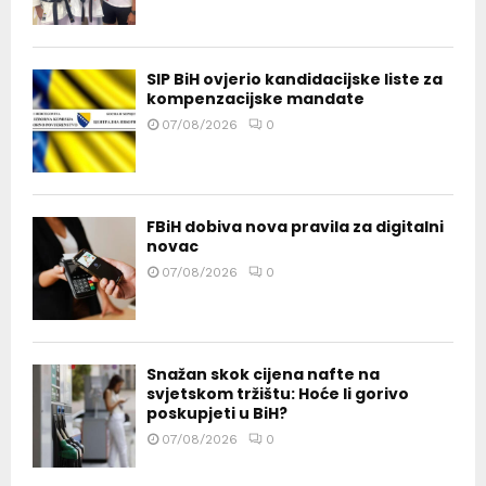
SIP BiH ovjerio kandidacijske liste za
kompenzacijske mandate
07/08/2026
0
FBiH dobiva nova pravila za digitalni
novac
07/08/2026
0
Snažan skok cijena nafte na
svjetskom tržištu: Hoće li gorivo
poskupjeti u BiH?
07/08/2026
0