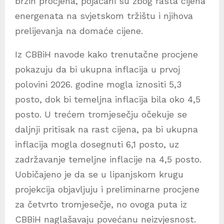
brzih procjena, pojačani su zbog rasta cijena
energenata na svjetskom tržištu i njihova
prelijevanja na domaće cijene.
Iz CBBiH navode kako trenutačne procjene
pokazuju da bi ukupna inflacija u prvoj
polovini 2026. godine mogla iznositi 5,3
posto, dok bi temeljna inflacija bila oko 4,5
posto. U trećem tromjesečju očekuje se
daljnji pritisak na rast cijena, pa bi ukupna
inflacija mogla dosegnuti 6,1 posto, uz
zadržavanje temeljne inflacije na 4,5 posto.
Uobičajeno je da se u lipanjskom krugu
projekcija objavljuju i preliminarne procjene
za četvrto tromjesečje, no ovoga puta iz
CBBiH naglašavaju povećanu neizvjesnost.