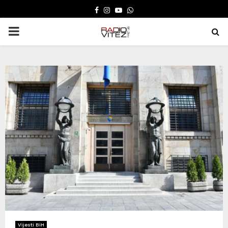
FACEBOOK
INSTAGRAM
YOUTUBE
WHATSAPP
PRIMARY
MENU
Vijesti BiH