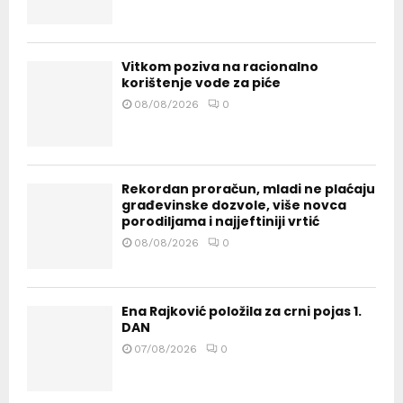
Vitkom poziva na racionalno
korištenje vode za piće
08/08/2026
0
Rekordan proračun, mladi ne plaćaju
građevinske dozvole, više novca
porodiljama i najjeftiniji vrtić
08/08/2026
0
Ena Rajković položila za crni pojas 1.
DAN
07/08/2026
0