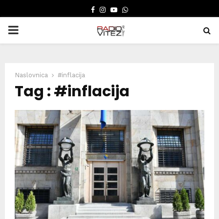
FACEBOOK
INSTAGRAM
YOUTUBE
WHATSAPP
PRIMARY
MENU
Naslovnica
#inflacija
Tag : #inflacija