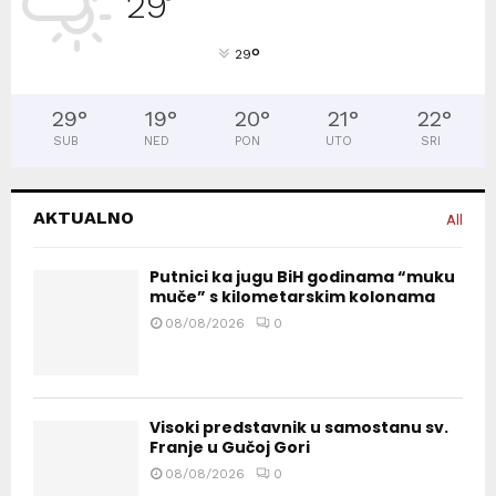
29
°
°
29
29
°
19
°
20
°
21
°
22
°
SUB
NED
PON
UTO
SRI
AKTUALNO
All
Putnici ka jugu BiH godinama “muku
muče” s kilometarskim kolonama
08/08/2026
0
Visoki predstavnik u samostanu sv.
Franje u Gučoj Gori
08/08/2026
0