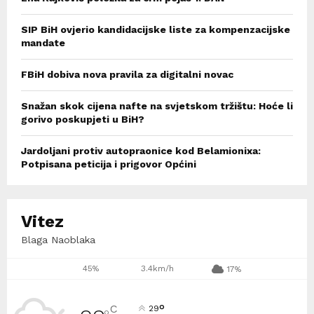
SIP BiH ovjerio kandidacijske liste za kompenzacijske
mandate
FBiH dobiva nova pravila za digitalni novac
Snažan skok cijena nafte na svjetskom tržištu: Hoće li
gorivo poskupjeti u BiH?
Jardoljani protiv autopraonice kod Belamionixa:
Potpisana peticija i prigovor Općini
Vitez
Blaga Naoblaka
45%
3.4km/h
17%
°
C
29