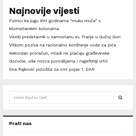
Najnovije vijesti
Putnici ka jugu BiH godinama “muku muče” s
kilometarskim kolonama
Visoki predstavnik u samostanu sv. Franje u Gučoj Gori
Vitkom poziva na racionalno korištenje vode za piće
Rekordan proračun, mladi ne plaćaju građevinske
dozvole, više novca porodiljama i najjeftiniji vrtić
Ena Rajković položila za crni pojas 1. DAN
S
e
a
S
r
c
E
Prati nas
h
f
A