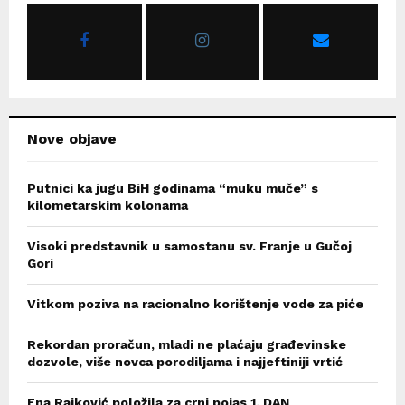
o
r
R
:
C
H
Nove objave
Putnici ka jugu BiH godinama “muku muče” s
kilometarskim kolonama
Visoki predstavnik u samostanu sv. Franje u Gučoj
Gori
Vitkom poziva na racionalno korištenje vode za piće
Rekordan proračun, mladi ne plaćaju građevinske
dozvole, više novca porodiljama i najjeftiniji vrtić
Ena Rajković položila za crni pojas 1. DAN