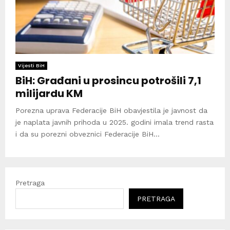
Vijesti BiH
BiH: Građani u prosincu potrošili 7,1
milijardu KM
Porezna uprava Federacije BiH obavjestila je javnost da
je naplata javnih prihoda u 2025. godini imala trend rasta
i da su porezni obveznici Federacije BiH...
Pretraga
PRETRAGA